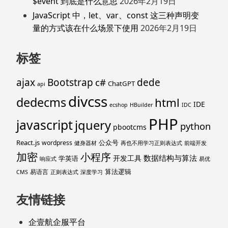
$event 到底是什么意思
2026年2月19日
JavaScript 中，let、var、const 这三种声明变
量的方式该在什么场景下使用
2026年2月19日
标签
ajax
Bootstrap
c#
dede
ChatGPT
api
divcss
dedecms
html
IDE
ecshop
HBuilder
IDC
PHP
javascript
jquery
python
pbootcms
React.js
公众号
wordpress
健身器材
再也不用学习正则表达式
前端开发
加密
小程序
数据结构与算法
开发工具
学英语
响应式
易优
算法逻辑
易语言
CMS
正则表达式
深度学习
友情链接
企壹航企服平台