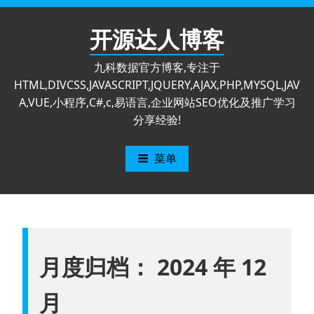
跳
至
开源达人博客
内
容
九科数据官方博客,专注于
HTML,DIVCSS,JAVASCRIPT,JQUERY,AJAX,PHP,MYSQL,JAV
A,VUE,小程序,C#,c,易语言,企业网站SEO优化及推广学习
分享经验!
菜单
月度归档：
2024 年 12
月