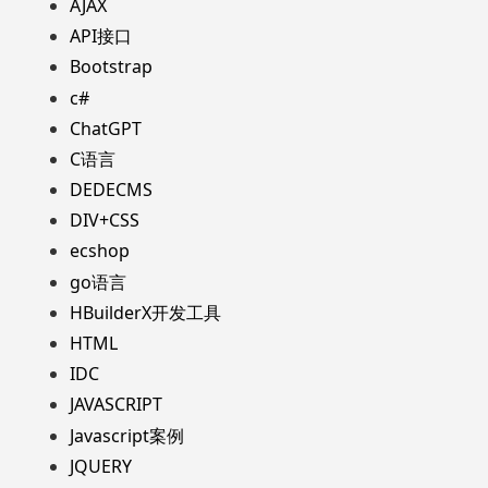
AJAX
API接口
Bootstrap
c#
ChatGPT
C语言
DEDECMS
DIV+CSS
ecshop
go语言
HBuilderX开发工具
HTML
IDC
JAVASCRIPT
Javascript案例
JQUERY