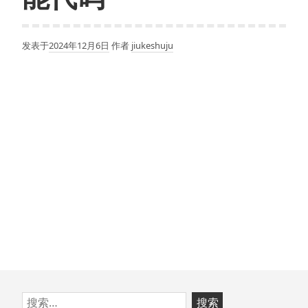
发表于
2024年12月6日
作者
jiukeshuju
跳
搜