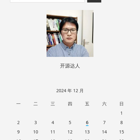
至
索：
页
脚
开源达人
2024 年 12 月
一
二
三
四
五
六
日
1
2
3
4
5
6
7
8
9
10
11
12
13
14
15