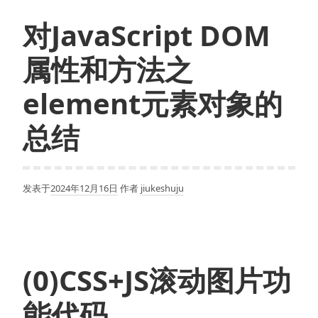
菜
对JavaScript DOM
单
二
属性和方法之
级
栏
element元素对象的
目
调
总结
用
标
签
发表于
2024年12月16日
作者
jiukeshuju
实
例
(0)CSS+JS滚动图片功
能代码