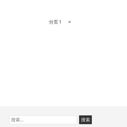
评
论
允
下
文
分页
1
>
许
一
章
游
页
客
分
输
页
入
昵
称
跳
搜
至
索：