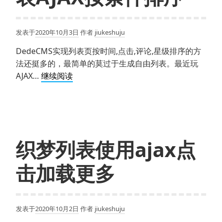
框）
无
法
发表于
2020年10月3日
作者
jiukeshuju
打
开
DedeCMS实现列表页按时间,点击,评论,星级排序的方
法还挺多的，最简单的莫过于生成自由列表。最近玩
织
AJAX…
继续阅读
梦
CMS
二
次
开
织梦列表使用ajax点
发
列
击加载更多
表
AJAX
按
发表于
2020年10月2日
作者
jiukeshuju
条