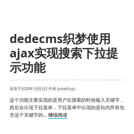
梦
首
页
列
表
dedecms织梦使用
页,ajax
加
ajax实现搜索下拉提
载
更
示功能
多,
瀑
布
发表于
2020年10月2日
作者
jiukeshuju
流,
首
这个功能主要实现的是用户在搜索的时候输入关键字，
页
然后会出现下拉菜单，下拉菜单中出现的是站内所有包
多
dedecms
含这个关键字的…
继续阅读
栏
织
目
梦