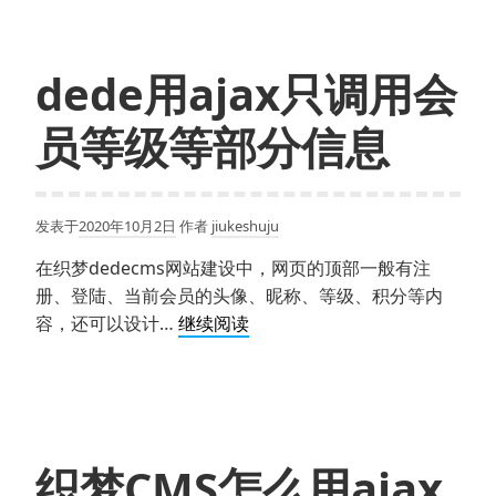
切
使
换
用
ajax
dede用ajax只调用会
实
现
员等级等部分信息
搜
索
下
发表于
2020年10月2日
作者
jiukeshuju
拉
提
在织梦dedecms网站建设中，网页的顶部一般有注
示
册、登陆、当前会员的头像、昵称、等级、积分等内
功
dede
容，还可以设计…
继续阅读
能
用
ajax
只
调
用
织梦CMS怎么用ajax
会