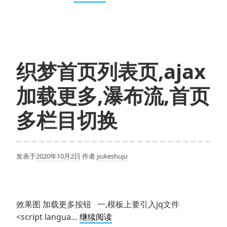
使
用
ajax+php
实
现
织梦首页列表页,ajax
列
表
加载更多,瀑布流,首页
无
限
多栏目切换
加
载
发表于
2020年10月2日
作者
jiukeshuju
效果图 加载更多按钮 一,模板上要引入jq文件
织
<script langua…
继续阅读