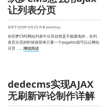
员
让列表分页
等
级
等
发表于
2020年10月2日
作者
jiukeshuju
部
分
在织梦CMS网站列表中分页自然是不能避免的，在列
信
表页分页的时候很简单只要一个pagelist就可以让网站
息
织
分页，…
继续阅读
梦
CMS
怎
么
用
dedecms实现AJAX
ajax
让
无刷新评论制作详解
列
表