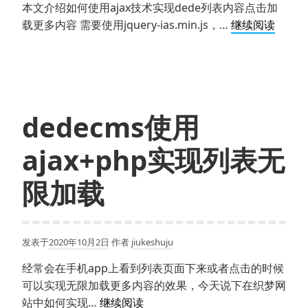
件
本文介绍如何使用ajax技术实现dede列表内容点击加
排
织
载更多内容 需要使用jquery-ias.min.js，…
继续阅读
序
梦
列
表
使
用
dedecms使用
ajax
点
ajax+php实现列表无
击
加
限加载
载
更
多
发表于
2020年10月2日
作者
jiukeshuju
经常会在手机app上看到列表页面下来或者点击的时候
可以实现无限加载更多内容的效果，今天说下在织梦网
dedecms
站中如何实现…
继续阅读