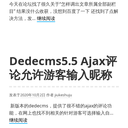
今天在论坛找了很久关于“怎样调出文章所属全部副栏
目” 结果没什么收获，没想到百度了一下 还找到了点解
Dede5.5
决方法，发…
继续阅读
文
章
页
AJAX
获
Dedecms5.5 Ajax评
取
当
论允许游客输入昵称
前
副
栏
发表于
2020年10月2日
作者
jiukeshuju
目
名
新版本的dedecms，提供了很不错的ajax的评论功
称
能，在网上也找不到相关的针对游客可选择输入自…
Dedecms5.5
继续阅读
Ajax