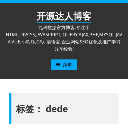
跳
至
开源达人博客
内
容
九科数据官方博客,专注于
HTML,DIVCSS,JAVASCRIPT,JQUERY,AJAX,PHP,MYSQL,JAV
A,VUE,小程序,C#,c,易语言,企业网站SEO优化及推广学习
分享经验!
菜单
标签：
dede