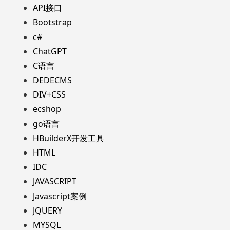
API接口
Bootstrap
c#
ChatGPT
C语言
DEDECMS
DIV+CSS
ecshop
go语言
HBuilderX开发工具
HTML
IDC
JAVASCRIPT
Javascript案例
JQUERY
MYSQL