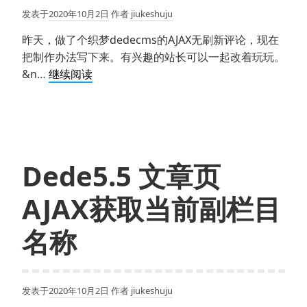
分
发表于
2020年10月2日
作者
jiukeshuju
页
昨天，做了个织梦dedecms的AJAX无刷新评论，现在
把制作办法写下来。有兴趣的站长可以一起改着玩玩。
dedecms
&n…
继续阅读
实
现
AJAX
无
刷
Dede5.5 文章页
新
评
AJAX获取当前副栏目
论
制
名称
作
详
解
发表于
2020年10月2日
作者
jiukeshuju