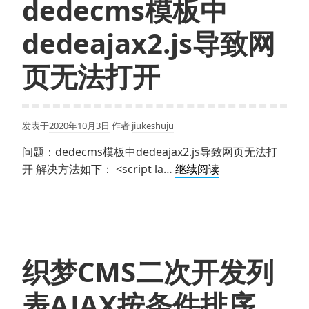
dedecms模板中
不
显
dedeajax2.js导致网
示
登
页无法打开
陆
状
态
发表于
2020年10月3日
作者
jiukeshuju
的
解
问题：dedecms模板中dedeajax2.js导致网页无法打
决
dedecms
开 解决方法如下： <script la…
继续阅读
方
模
法
板
（AJAX
中
弹
dedeajax2.js
出
导
织梦CMS二次开发列
式
致
登
网
表AJAX按条件排序
陆
页