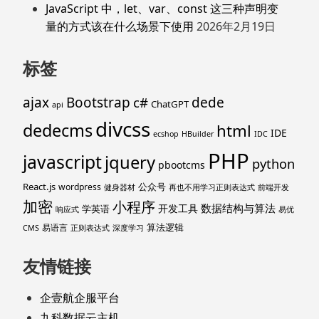
JavaScript 中，let、var、const 这三种声明变
量的方式该在什么场景下使用
2026年2月19日
标签
ajax
Bootstrap
c#
dede
ChatGPT
api
divcss
dedecms
html
IDE
ecshop
HBuilder
IDC
PHP
javascript
jquery
python
pbootcms
React.js
公众号
wordpress
健身器材
再也不用学习正则表达式
前端开发
加密
小程序
数据结构与算法
开发工具
学英语
响应式
易优
算法逻辑
易语言
CMS
正则表达式
深度学习
友情链接
企壹航企服平台
九科数据云主机