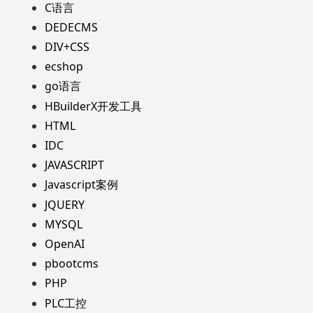
C语言
DEDECMS
DIV+CSS
ecshop
go语言
HBuilderX开发工具
HTML
IDC
JAVASCRIPT
Javascript案例
JQUERY
MYSQL
OpenAI
pbootcms
PHP
PLC工控