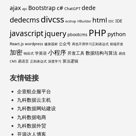
ajax
Bootstrap
c#
dede
ChatGPT
api
divcss
dedecms
html
IDE
ecshop
HBuilder
IDC
PHP
javascript
jquery
python
pbootcms
React.js
公众号
wordpress
健身器材
再也不用学习正则表达式
前端开发
加密
小程序
数据结构与算法
开发工具
学英语
响应式
易优
算法逻辑
易语言
CMS
正则表达式
深度学习
友情链接
企壹航企服平台
九科数据云主机
九科数据网站建设
九科数据电商
九科数据外贸
开源达人博客