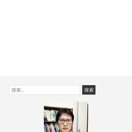
章：
跳
搜
至
索：
页
脚