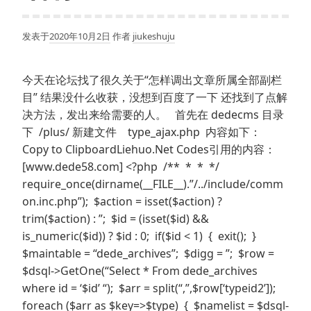
发表于
2020年10月2日
作者
jiukeshuju
今天在论坛找了很久关于“怎样调出文章所属全部副栏
目” 结果没什么收获，没想到百度了一下 还找到了点解
决方法，发出来给需要的人。 首先在 dedecms 目录
下 /plus/ 新建文件 type_ajax.php 内容如下：
Copy to ClipboardLiehuo.Net Codes引用的内容：
[www.dede58.com] <?php /** * * */
require_once(dirname(__FILE__).”/../include/comm
on.inc.php”); $action = isset($action) ?
trim($action) : ”; $id = (isset($id) &&
is_numeric($id)) ? $id : 0; if($id < 1) { exit(); }
$maintable = “dede_archives”; $digg = ”; $row =
$dsql->GetOne(“Select * From dede_archives
where id = ‘$id’ “); $arr = split(“,”,$row[‘typeid2’]);
foreach ($arr as $key=>$type) { $namelist = $dsql-