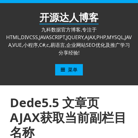
跳
至
开源达人博客
内
容
九科数据官方博客,专注于
HTML,DIVCSS,JAVASCRIPT,JQUERY,AJAX,PHP,MYSQL,JAV
A,VUE,小程序,C#,c,易语言,企业网站SEO优化及推广学习
分享经验!
菜单
Dede5.5 文章页
AJAX获取当前副栏目
名称