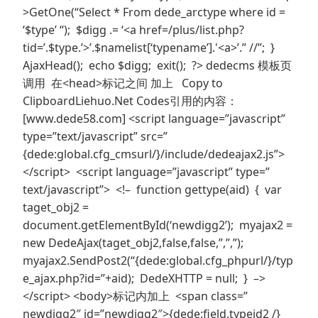
>GetOne(“Select * From dede_arctype where id =
‘$type’ “); $digg .= ‘<a href=/plus/list.php?
tid=’.$type.’>’.$namelist[‘typename’].'<a>’.” //”; }
AjaxHead(); echo $digg; exit(); ?> dedecms 模板页
调用 在<head>标记之间 加上 Copy to
ClipboardLiehuo.Net Codes引用的内容：
[www.dede58.com] <script language=”javascript”
type=”text/javascript” src=”
{dede:global.cfg_cmsurl/}/include/dedeajax2.js”>
</script> <script language=”javascript” type=”
text/javascript”> <!– function gettype(aid) { var
taget_obj2 =
document.getElementById(‘newdigg2’); myajax2 =
new DedeAjax(taget_obj2,false,false,”,”,”);
myajax2.SendPost2(“{dede:global.cfg_phpurl/}/typ
e_ajax.php?id=”+aid); DedeXHTTP = null; } –>
</script> <body>标记内加上 <span class=”
newdigg2″ id=”newdigg2″>{dede:field.typeid2 /}