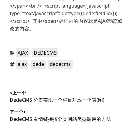
</span><br /> <script language=”javascript”
type=”text/javascript”>gettype({dede:field.id/});
</script> 其中<span>标记内的内容就是AJAX动态修
改的内容。
分
，
AJAX
DEDECMS
类：
标
，
，
ajax
dede
dedecms
签：
文
<上一个
章
上
DedeCMS 分表实现一个栏目对应一个表(图)
导
篇
下一个>
文
航
下
DedeCMS 友情链接按分类网站类型调用的方法
章：
篇
文