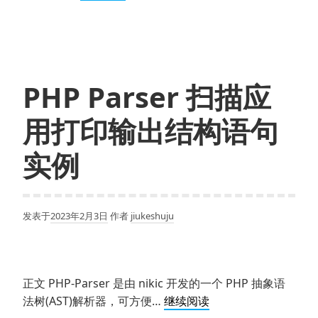
命
名
空
间
举
PHP Parser 扫描应
例
介
用打印输出结构语句
绍
使
实例
用
方
法
发表于
2023年2月3日
作者
jiukeshuju
正文 PHP-Parser 是由 nikic 开发的一个 PHP 抽象语
PHP Parser 扫
法树(AST)解析器，可方便…
继续阅读
描