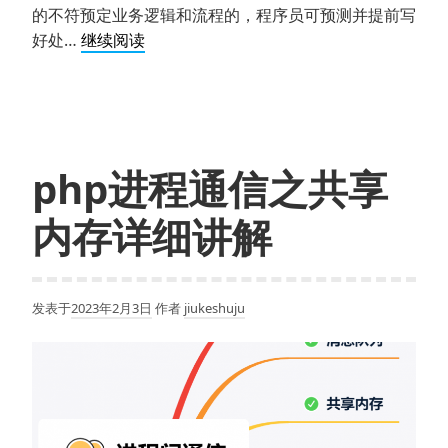
的不符预定业务逻辑和流程的，程序员可预测并提前写
php
好处…
继续阅读
异
常
与
错
误
php进程通信之共享
处
理
内存详细讲解
机
制
概
发表于
2023年2月3日
作者
jiukeshuju
念
及
使
用
介
绍