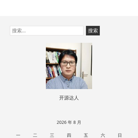
跳
搜
至
索：
页
脚
开源达人
2026 年 8 月
一
二
三
四
五
六
日