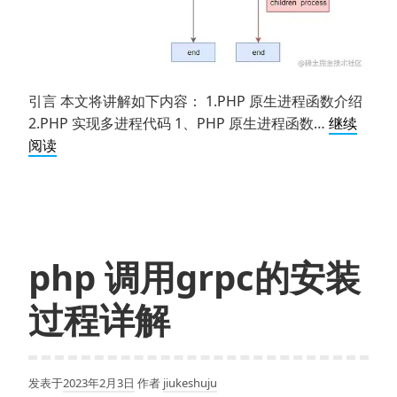
栈。
现
在
想
引言 本文将讲解如下内容： 1.PHP 原生进程函数介绍
再
2.PHP 实现多进程代码 1、PHP 原生进程函数…
继续
学
详
阅读
JAVA
解
是
如
否
何
合
用
适。
PHP 实
php 调用grpc的安装
现
多
过程详解
进
程
发表于
2023年2月3日
作者
jiukeshuju