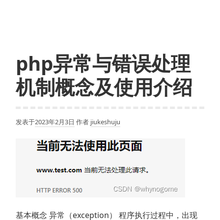
解
PHP
中
数
组
php异常与错误处理
函
数
机制概念及使用介绍
的
巧
用
发表于
2023年2月3日
作者
jiukeshuju
基本概念 异常（exception） 程序执行过程中，出现