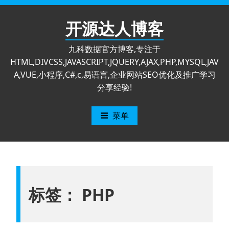
跳
至
开源达人博客
内
容
九科数据官方博客,专注于
HTML,DIVCSS,JAVASCRIPT,JQUERY,AJAX,PHP,MYSQL,JAV
A,VUE,小程序,C#,c,易语言,企业网站SEO优化及推广学习
分享经验!
菜单
标签：
PHP