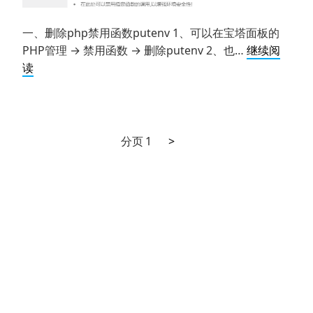
一、删除php禁用函数putenv 1、可以在宝塔面板的
PHP管理 → 禁用函数 → 删除putenv 2、也…
继续阅
Thinkphp
读
框
架
安
装
下
文
分页
1
>
composer
一
章
扩
页
展
分
包
页
流
程
梳
理