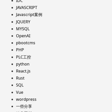
IDC
JAVASCRIPT
Javascript案例
JQUERY
MYSQL
OpenAI
pbootcms
PHP
PLC工控
python
React.js
Rust
SQL
Vue
wordpress
一些分享