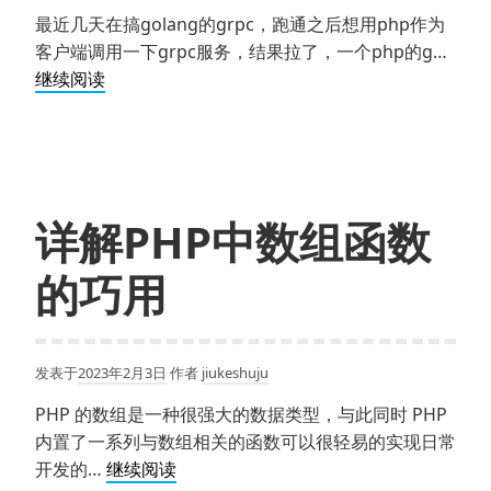
最近几天在搞golang的grpc，跑通之后想用php作为
客户端调用一下grpc服务，结果拉了，一个php的g…
php 调
继续阅读
用
grpc
的
安
装
详解PHP中数组函数
过
程
的巧用
详
解
发表于
2023年2月3日
作者
jiukeshuju
PHP 的数组是一种很强大的数据类型，与此同时 PHP
内置了一系列与数组相关的函数可以很轻易的实现日常
详
开发的…
继续阅读