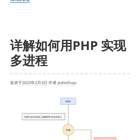
多
岁
的
人，
早
详解如何用PHP 实现
前
学
多进程
了
ASP,
日
发表于
2023年2月3日
作者
jiukeshuju
后
PHP，
又
后
来
前
端，
全