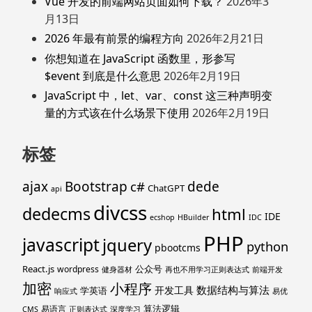
Vue 开发的前端网站页面如何下载？
2026年3
月13日
2026 年最有前景的编程方向
2026年2月21日
你想知道在 JavaScript 函数里，形参写
$event 到底是什么意思
2026年2月19日
JavaScript 中，let、var、const 这三种声明变
量的方式该在什么场景下使用
2026年2月19日
标签
ajax
Bootstrap
c#
dede
ChatGPT
api
divcss
dedecms
html
IDE
ecshop
HBuilder
IDC
PHP
javascript
jquery
python
pbootcms
React.js
公众号
wordpress
健身器材
再也不用学习正则表达式
前端开发
加密
小程序
数据结构与算法
开发工具
学英语
响应式
易优
算法逻辑
易语言
CMS
正则表达式
深度学习