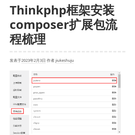
列
Thinkphp框架安装
化
和
composer扩展包流
反
序
程梳理
列
化
详
发表于
2023年2月3日
作者
jiukeshuju
情