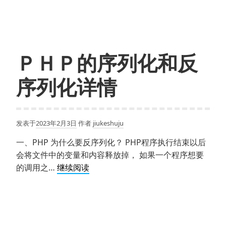
应
用
打
印
ＰＨＰ的序列化和反
输
出
序列化详情
结
构
语
发表于
2023年2月3日
作者
jiukeshuju
句
实
一、PHP 为什么要反序列化？ PHP程序执行结束以后
例
会将文件中的变量和内容释放掉， 如果一个程序想要
Ｐ
的调用之…
继续阅读
Ｈ
Ｐ
的
序