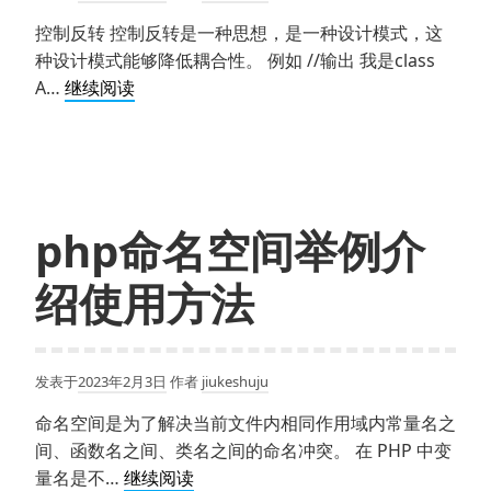
讲
控制反转 控制反转是一种思想，是一种设计模式，这
解
种设计模式能够降低耦合性。 例如 //输出 我是class
php
A…
继续阅读
控
制
反
转
与
php命名空间举例介
依
赖
绍使用方法
注
入
的
发表于
2023年2月3日
作者
jiukeshuju
实
现
命名空间是为了解决当前文件内相同作用域内常量名之
介
间、函数名之间、类名之间的命名冲突。 在 PHP 中变
绍
php
量名是不…
继续阅读