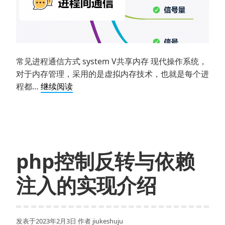
常见进程通信方式 system V共享内存 现代操作系统，
对于内存管理，采用的是虚拟内存技术，也就是每个进
php
程都…
继续阅读
进
程
通
信
之
php控制反转与依赖
共
享
注入的实现介绍
内
存
详
发表于
2023年2月3日
作者
jiukeshuju
细