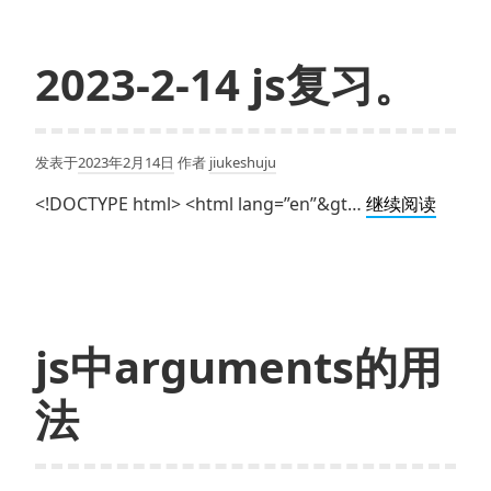
js
的
闭
2023-2-14 js复习。
包，
史
上
发表于
2023年2月14日
作者
jiukeshuju
最
全
2023-
<!DOCTYPE html> <html lang=”en”&gt…
继续阅读
解
2-
释。
14
js
复
习。
js中arguments的用
法