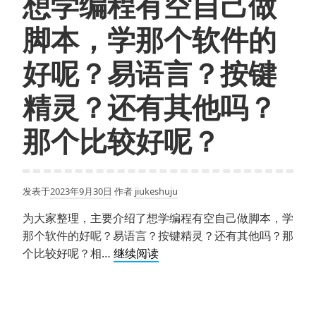
想学编程有空自己做
的
最
脚本，学那个软件的
全
的
好呢？易语言？按键
python
库
精灵？还有其他吗？
(总
那个比较好呢？
结)
发表于
2023年9月30日
作者
jiukeshuju
为大家整理，主要介绍了想学编程有空自己做脚本，学
那个软件的好呢？易语言？按键精灵？还有其他吗？那
想
个比较好呢？相…
继续阅读
学
编
程