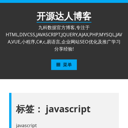
跳
至
开源达人博客
内
容
九科数据官方博客,专注于
HTML,DIVCSS,JAVASCRIPT,JQUERY,AJAX,PHP,MYSQL,JAV
A,VUE,小程序,C#,c,易语言,企业网站SEO优化及推广学习
分享经验!
菜单
标签：
javascript
javascript