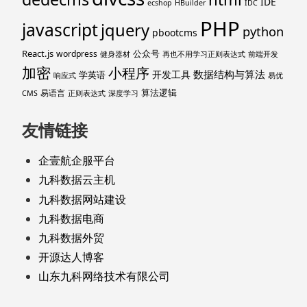
IDE
ecshop
HBuilder
IDC
PHP
javascript
jquery
python
pbootcms
React.js
公众号
wordpress
健身器材
再也不用学习正则表达式
前端开发
加密
小程序
数据结构与算法
开发工具
学英语
响应式
易优
算法逻辑
易语言
CMS
正则表达式
深度学习
友情链接
企壹航企服平台
九科数据云主机
九科数据网站建设
九科数据电商
九科数据外贸
开源达人博客
山东九科网络技术有限公司