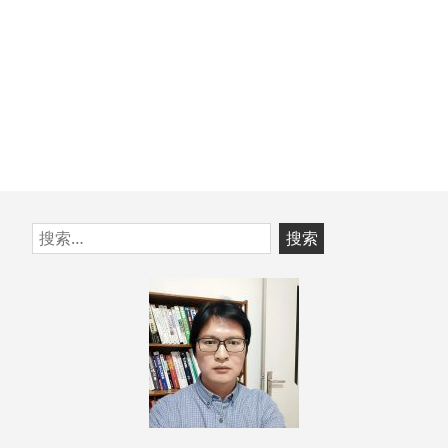
页
能
力
的
方
法
跳
搜
至
索：
页
脚