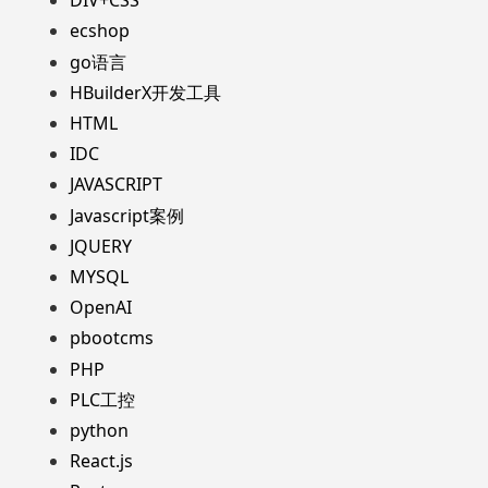
DIV+CSS
ecshop
go语言
HBuilderX开发工具
HTML
IDC
JAVASCRIPT
Javascript案例
JQUERY
MYSQL
OpenAI
pbootcms
PHP
PLC工控
python
React.js