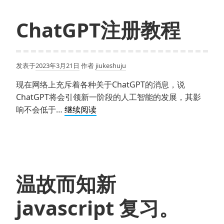
有
空
ChatGPT注册教程
自
己
做
发表于
2023年3月21日
作者
jiukeshuju
脚
本，
现在网络上充斥着各种关于ChatGPT的消息，说
学
ChatGPT将会引领新一阶段的人工智能的发展，其影
那
ChatGPT
响不会低于…
继续阅读
个
注
软
册
件
教
的
程
好
温故而知新
呢？
易
javascript 复习。
语
言？