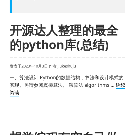
开源达人整理的最全
的python库(总结)
发表于
2023年10月3日
作者
jiukeshuju
一、算法设计 Python的数据结构，算法和设计模式的
实现。另请参阅真棒算法。 演算法 algorithms …
继续
开
阅读
源
达
人
整
理