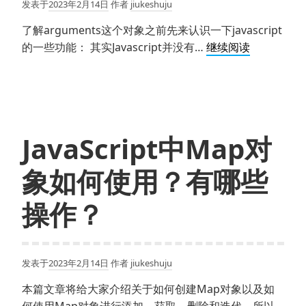
发表于
2023年2月14日
作者
jiukeshuju
了解arguments这个对象之前先来认识一下javascript
js
的一些功能： 其实Javascript并没有…
继续阅读
中
argument
的
用
法
JavaScript中Map对
象如何使用？有哪些
操作？
发表于
2023年2月14日
作者
jiukeshuju
本篇文章将给大家介绍关于如何创建Map对象以及如
何使用Map对象进行添加，获取，删除和迭代，所以