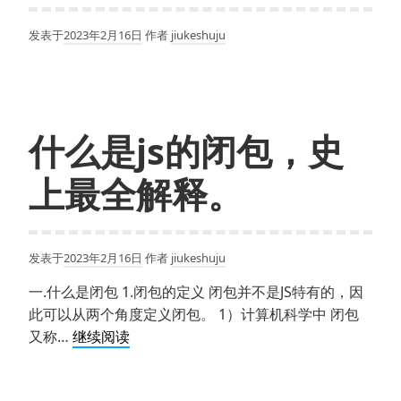
按
键
发表于
2023年2月16日
作者
jiukeshuju
精
灵？
还
有
什么是js的闭包，史
其
他
上最全解释。
吗？
那
个
比
发表于
2023年2月16日
作者
jiukeshuju
较
一.什么是闭包 1.闭包的定义 闭包并不是JS特有的，因
好
此可以从两个角度定义闭包。 1）计算机科学中 闭包
呢？
什
又称…
继续阅读
么
是