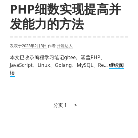
速
PHP细数实现提高并
解
决
发能力的方法
跨
域
问
发表于
2023年2月3日
作者
开源达人
题
本文已收录编程学习笔记gitee。涵盖PHP、
JavaScript、Linux、Golang、MySQL、Re…
继续阅
PHP
读
细
数
实
现
下
文
分页
1
>
提
一
章
高
页
并
分
发