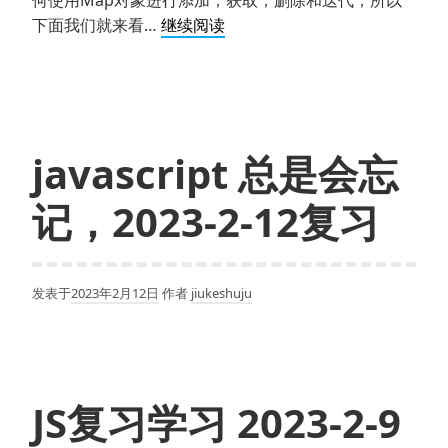
JavaScript
下面我们就来看…
继续阅读
中
Map
对
象
如
javascript 总是会忘
何
使
记，2023-2-12复习
用？
有
哪
发表于
2023年2月12日
作者
jiukeshuju
些
操
作？
JS复习学习 2023-2-9