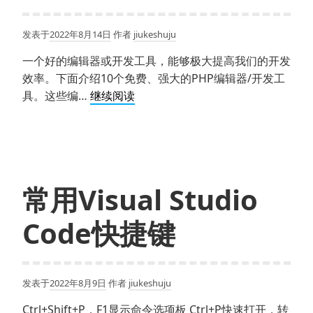
你
的
发表于
2022年8月14日
作者
jiukeshuju
小
拇
一个好的编辑器或开发工具，能够极大提高我们的开发
指，
效率。下面介绍10个免费、强大的PHP编辑器/开发工
无
10
具。这些编…
继续阅读
名
个
指，
免
都
费
在
的
用
PHP
常用Visual Studio
吗？
编
辑
Code快捷键
器/
开
发
发表于
2022年8月9日
作者
jiukeshuju
工
具
Ctrl+Shift+P，F1显示命令选项板 Ctrl+P快速打开，转