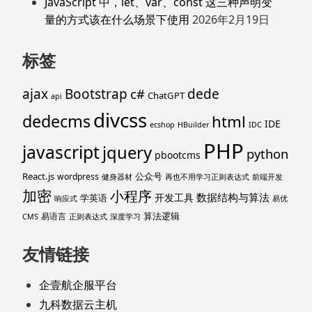
JavaScript 中，let、var、const 这三种声明变
量的方式该在什么场景下使用
2026年2月19日
标签
ajax
Bootstrap
c#
dede
ChatGPT
api
divcss
dedecms
html
IDE
ecshop
HBuilder
IDC
PHP
javascript
jquery
python
pbootcms
React.js
公众号
wordpress
健身器材
再也不用学习正则表达式
前端开发
加密
小程序
数据结构与算法
开发工具
学英语
响应式
易优
算法逻辑
易语言
CMS
正则表达式
深度学习
友情链接
企壹航企服平台
九科数据云主机