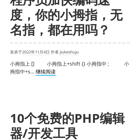
度，你的小拇指，无
名指，都在用吗？
发表于
2022年11月4日
作者
jiukeshuju
小拇指上 [] 小拇指上+shift {} 小拇指中 ; 小
程
拇指中+s…
继续阅读
序
员
加
快
编
10个免费的PHP编辑
码
速
器/开发工具
度，