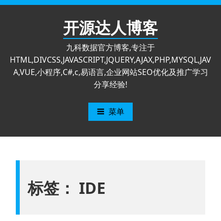
跳
至
开源达人博客
内
容
九科数据官方博客,专注于
HTML,DIVCSS,JAVASCRIPT,JQUERY,AJAX,PHP,MYSQL,JAV
A,VUE,小程序,C#,c,易语言,企业网站SEO优化及推广学习
分享经验!
菜单
标签：
IDE