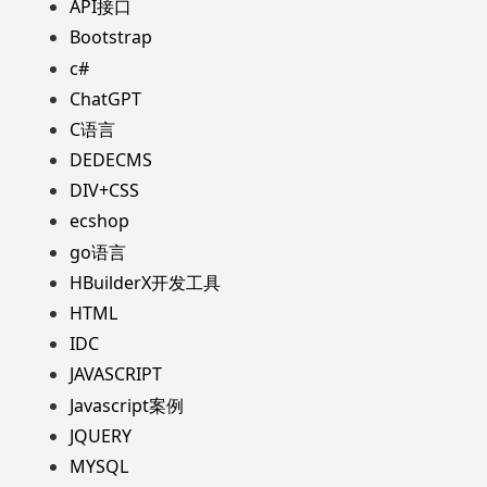
API接口
Bootstrap
c#
ChatGPT
C语言
DEDECMS
DIV+CSS
ecshop
go语言
HBuilderX开发工具
HTML
IDC
JAVASCRIPT
Javascript案例
JQUERY
MYSQL