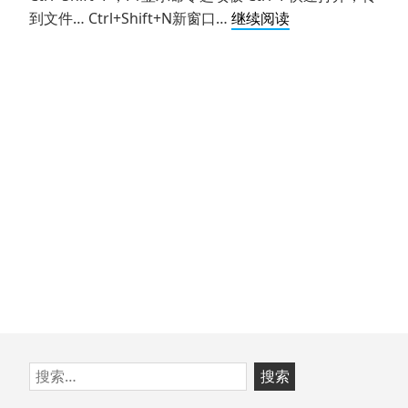
常
到文件… Ctrl+Shift+N新窗口…
继续阅读
用
Visual
Studio
Code
快
捷
键
跳
搜
至
索：