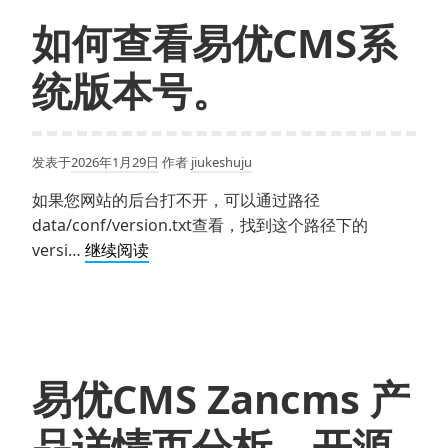
如何查看易优CMS系
统版本号。
发表于
2026年1月29日
作者
jiukeshuju
如果您网站的后台打不开，可以通过路径
data/conf/version.txt查看，找到这个路径下的
如
versi…
继续阅读
何
查
看
易
优
易优CMS Zancms 产
CMS
系
品详情页分析。开源