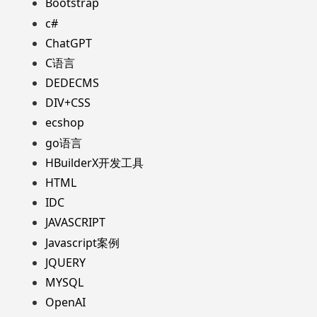
Bootstrap
c#
ChatGPT
C语言
DEDECMS
DIV+CSS
ecshop
go语言
HBuilderX开发工具
HTML
IDC
JAVASCRIPT
Javascript案例
JQUERY
MYSQL
OpenAI