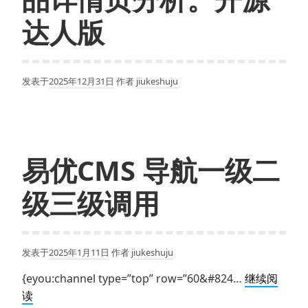
统
版
达人版
本
号。
发表于
2025年12月31日
作者
jiukeshuju
易优CMS 导航一级二
级三级调用
发表于
2025年1月11日
作者
jiukeshuju
{eyou:channel type=”top” row=”60&#824…
继续阅
易
读