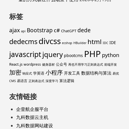
标签
ajax
Bootstrap
c#
dede
ChatGPT
api
divcss
dedecms
html
IDE
ecshop
HBuilder
IDC
PHP
javascript
jquery
python
pbootcms
React.js
公众号
wordpress
健身器材
再也不用学习正则表达式
前端开发
加密
小程序
数据结构与算法
开发工具
学英语
响应式
易优
算法逻辑
易语言
CMS
正则表达式
深度学习
友情链接
企壹航企服平台
九科数据云主机
九科数据网站建设