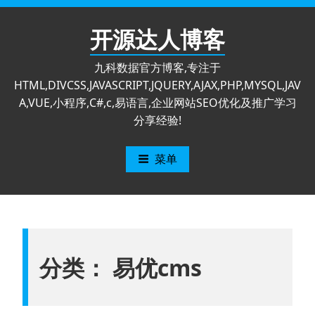
跳
至
开源达人博客
内
容
九科数据官方博客,专注于
HTML,DIVCSS,JAVASCRIPT,JQUERY,AJAX,PHP,MYSQL,JAV
A,VUE,小程序,C#,c,易语言,企业网站SEO优化及推广学习
分享经验!
菜单
分类：
易优cms