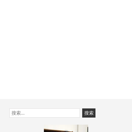
跳
搜
至
索：
页