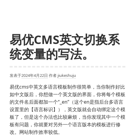
优
CMS
导
航
一
易优CMS英文切换系
级
二
统变量的写法。
级
三
级
发表于
2024年4月22日
作者
jiukeshuju
调
用
易优cms中英文多语言模板制作很简单，当你制作好比
如中文版后，你想做一个英文版的界面，你将每个模板
的文件名后面都加一个“_en”（这个en是指后台多语言
设置里的【语言标识】），英文版就会自动绑定这个模
板了，但是这个办法也比较麻烦，当你发现其中一个模
板有问题，你就要对另外一个语言版本的模板进行修
改。网站制作效率较低。