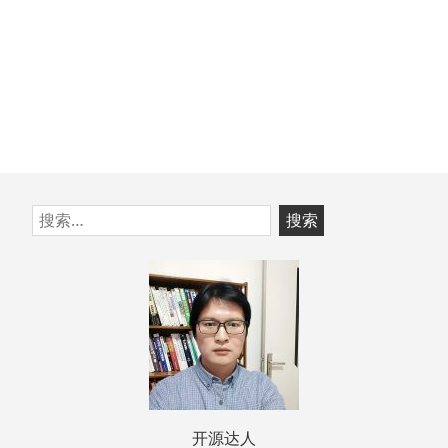
跳
搜
至
索：
页
脚
开源达人