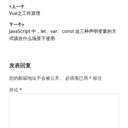
<上一个
章
上
Vue之工作原理
导
篇
下一个>
文
航
下
JavaScript 中，let、var、const 这三种声明变量的方
章：
篇
式该在什么场景下使用
文
章：
发表回复
您的邮箱地址不会被公开。
必填项已用
*
标注
评论
*