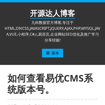
跳
至
开源达人博客
内
容
九科数据官方博客,专注于
HTML,DIVCSS,JAVASCRIPT,JQUERY,AJAX,PHP,MYSQL,JAV
A,VUE,小程序,C#,c,易语言,企业网站SEO优化及推广学习
分享经验!
菜单
如何查看易优CMS系
统版本号。