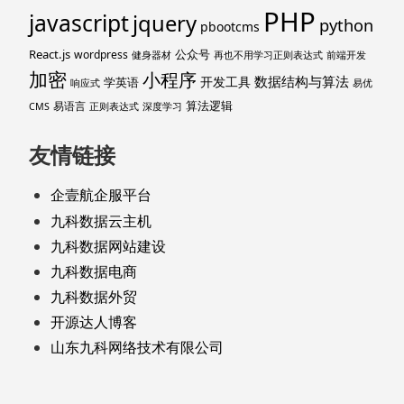
PHP
javascript
jquery
python
pbootcms
React.js
公众号
wordpress
健身器材
再也不用学习正则表达式
前端开发
加密
小程序
数据结构与算法
开发工具
学英语
响应式
易优
算法逻辑
易语言
CMS
正则表达式
深度学习
友情链接
企壹航企服平台
九科数据云主机
九科数据网站建设
九科数据电商
九科数据外贸
开源达人博客
山东九科网络技术有限公司