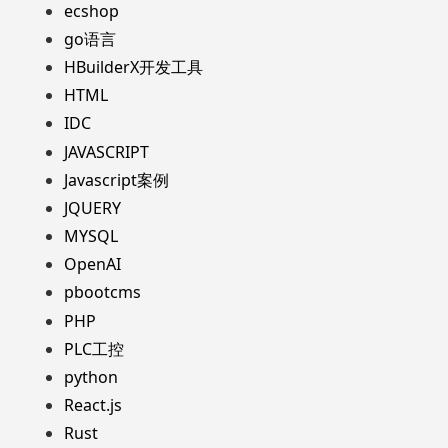
ecshop
go语言
HBuilderX开发工具
HTML
IDC
JAVASCRIPT
Javascript案例
JQUERY
MYSQL
OpenAI
pbootcms
PHP
PLC工控
python
React.js
Rust