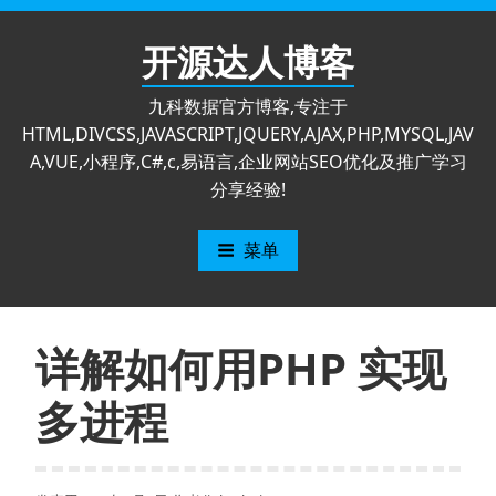
跳
至
开源达人博客
内
容
九科数据官方博客,专注于
HTML,DIVCSS,JAVASCRIPT,JQUERY,AJAX,PHP,MYSQL,JAV
A,VUE,小程序,C#,c,易语言,企业网站SEO优化及推广学习
分享经验!
菜单
详解如何用PHP 实现
多进程