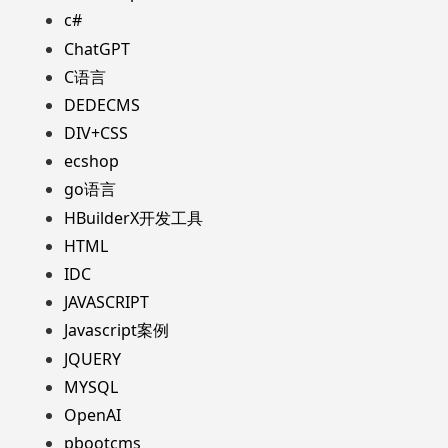
c#
ChatGPT
C语言
DEDECMS
DIV+CSS
ecshop
go语言
HBuilderX开发工具
HTML
IDC
JAVASCRIPT
Javascript案例
JQUERY
MYSQL
OpenAI
pbootcms