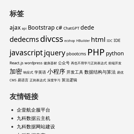
标签
ajax
Bootstrap
c#
dede
ChatGPT
api
divcss
dedecms
html
IDE
ecshop
HBuilder
IDC
PHP
javascript
jquery
python
pbootcms
React.js
公众号
wordpress
健身器材
再也不用学习正则表达式
前端开发
加密
小程序
数据结构与算法
开发工具
学英语
响应式
易优
算法逻辑
易语言
CMS
正则表达式
深度学习
友情链接
企壹航企服平台
九科数据云主机
九科数据网站建设