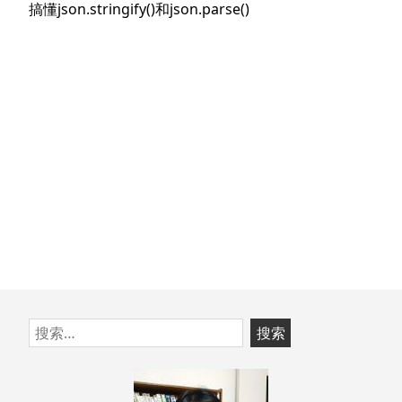
航
下
搞懂json.stringify()和json.parse()
章：
篇
文
章：
跳
搜
至
索：
页
脚