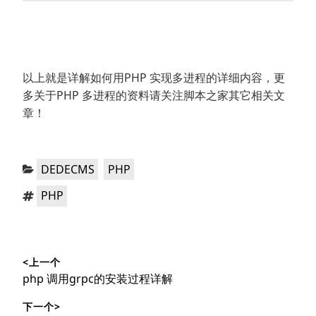
以上就是详解如何用PHP 实现多进程的详细内容，更
多关于PHP 多进程的资料请关注脚本之家其它相关文
章！
分
，
DEDECMS
PHP
类：
标
PHP
签：
文
<上一个
章
上
php 调用grpc的安装过程详解
导
篇
下一个>
文