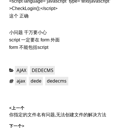
<script language=”javascript” type=”text/javascript”
>CheckLogin();</script>
这个 正确
小问题 千万要小心
script 一定要在 form 外面
form 不能包括script
分
，
AJAX
DEDECMS
类：
标
，
，
ajax
dede
dedecms
签：
文
<上一个
章
上
你指定的文件名有问题,无法创建文件的解决方法
导
篇
下一个>