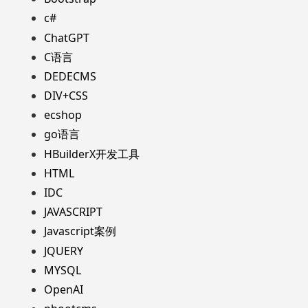
c#
ChatGPT
C语言
DEDECMS
DIV+CSS
ecshop
go语言
HBuilderX开发工具
HTML
IDC
JAVASCRIPT
Javascript案例
JQUERY
MYSQL
OpenAI