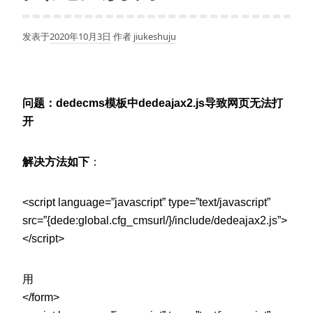
发表于
2020年10月3日
作者
jiukeshuju
问题：dedecms模板中dedeajax2.js导致网页无法打
开
解决方法如下
：
<script language=”javascript” type=”text/javascript”
src=”{dede:global.cfg_cmsurl/}/include/dedeajax2.js”>
</script>
用
</form>