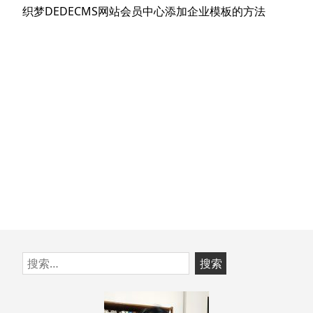
文
航
下
织梦DEDECMS网站会员中心添加企业模板的方法
章：
篇
文
章：
跳
搜
至
索：
页
脚