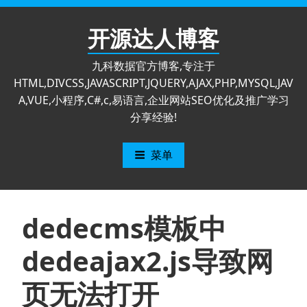
跳
至
开源达人博客
内
容
九科数据官方博客,专注于
HTML,DIVCSS,JAVASCRIPT,JQUERY,AJAX,PHP,MYSQL,JAV
A,VUE,小程序,C#,c,易语言,企业网站SEO优化及推广学习
分享经验!
菜单
dedecms模板中
dedeajax2.js导致网
页无法打开