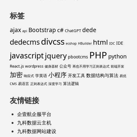
标签
ajax
Bootstrap
c#
dede
ChatGPT
api
divcss
dedecms
html
IDE
ecshop
HBuilder
IDC
PHP
javascript
jquery
python
pbootcms
React.js
公众号
wordpress
健身器材
再也不用学习正则表达式
前端开发
加密
小程序
数据结构与算法
开发工具
学英语
响应式
易优
算法逻辑
易语言
CMS
正则表达式
深度学习
友情链接
企壹航企服平台
九科数据云主机
九科数据网站建设