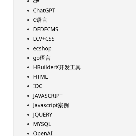
c#
ChatGPT
C语言
DEDECMS
DIV+CSS
ecshop
go语言
HBuilderX开发工具
HTML
IDC
JAVASCRIPT
Javascript案例
JQUERY
MYSQL
OpenAI