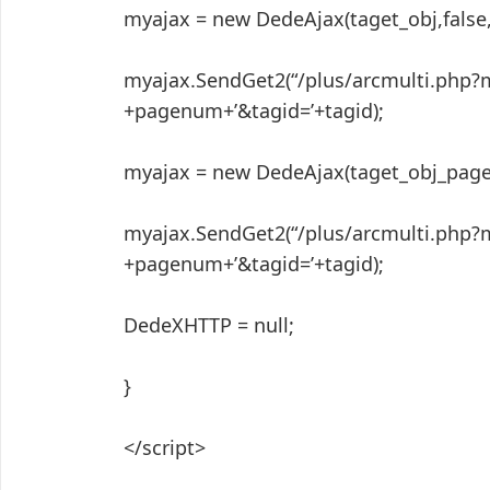
myajax = new DedeAjax(taget_obj,false,fa
myajax.SendGet2(“/plus/arcmulti.ph
+pagenum+’&tagid=’+tagid);
myajax = new DedeAjax(taget_obj_page,fa
myajax.SendGet2(“/plus/arcmulti.ph
+pagenum+’&tagid=’+tagid);
DedeXHTTP = null;
}
</script>