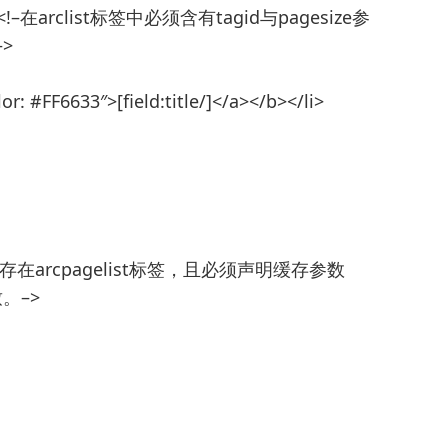
e=’5′}<!–在arclist标签中必须含有tagid与pagesize参
>
lor: #FF6633″>[field:title/]</a></b></li>
/}<!–必须存在arcpagelist标签，且必须声明缓存参数
致。–>