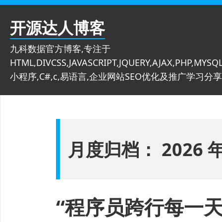
跳
至
开源达人博客
内
容
九科数据官方博客,专注于
HTML,DIVCSS,JAVASCRIPT,JQUERY,AJAX,PHP,MYSQL
小程序,C#,c,易语言,企业网站SEO优化及推广学习分享
月度归档：
2026 
“程序员跨行每一天