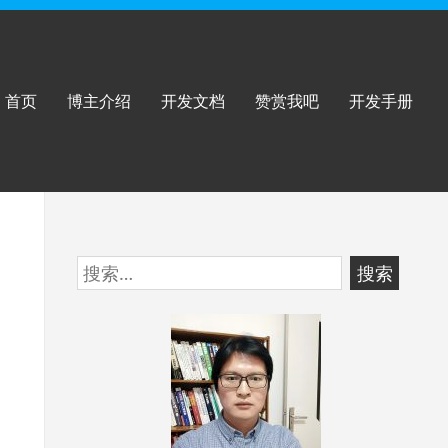
首页
博主介绍
开发文档
赞赏我吧
开发手册
跳
搜
至
索：
页
脚