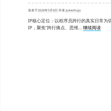
发表于
2026年5月4日
作者
jiukeshuju
IP核心定位：以程序员跨行的真实日常为
“程
IP，聚焦“跨行痛点、思维…
继续阅读
序
员
跨
行
每
一
天”
IP
打
造
方
案