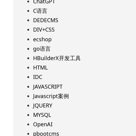
ChatGPT
C语言
DEDECMS
DIV+CSS
ecshop
go语言
HBuilderX开发工具
HTML
IDC
JAVASCRIPT
Javascript案例
JQUERY
MYSQL
OpenAI
pbootcms