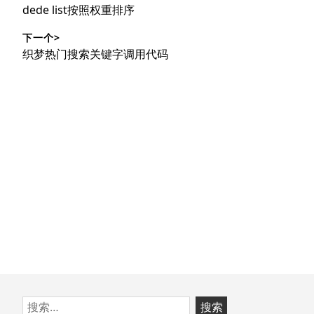
章
上
dede list按照权重排序
导
篇
下一个>
文
航
下
织梦热门搜索关键字调用代码
章：
篇
文
章：
跳
搜