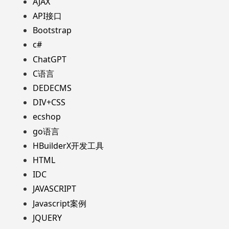
AJAX
API接口
Bootstrap
c#
ChatGPT
C语言
DEDECMS
DIV+CSS
ecshop
go语言
HBuilderX开发工具
HTML
IDC
JAVASCRIPT
Javascript案例
JQUERY