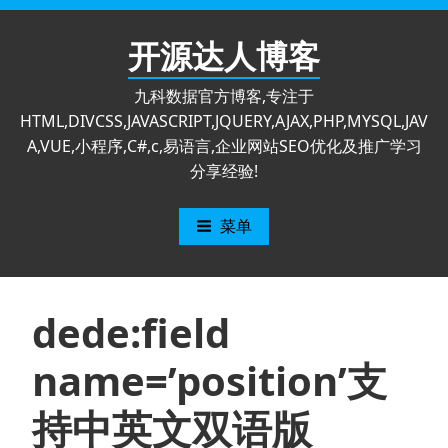
跳
至
开源达人博客
内
容
九科数据官方博客,专注于
HTML,DIVCSS,JAVASCRIPT,JQUERY,AJAX,PHP,MYSQL,JAV
A,VUE,小程序,C#,c,易语言,企业网站SEO优化及推广学习
分享经验!
菜单
dede:field
name=’position’支
持中英文双语版