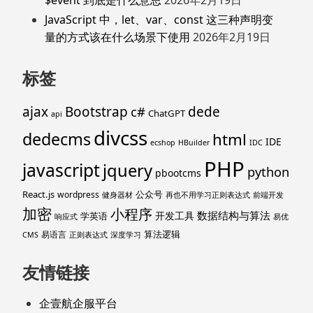
JavaScript 中，let、var、const 这三种声明变
量的方式该在什么场景下使用
2026年2月19日
标签
ajax
Bootstrap
c#
dede
ChatGPT
api
divcss
dedecms
html
IDE
ecshop
HBuilder
IDC
PHP
javascript
jquery
python
pbootcms
React.js
公众号
wordpress
健身器材
再也不用学习正则表达式
前端开发
加密
小程序
数据结构与算法
开发工具
学英语
响应式
易优
算法逻辑
易语言
CMS
正则表达式
深度学习
友情链接
企壹航企服平台