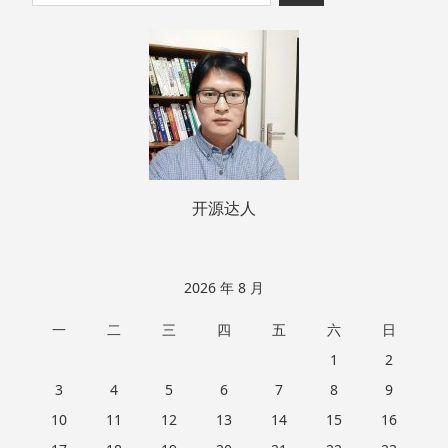
至
索：
页
脚
开源达人
2026 年 8 月
一
二
三
四
五
六
日
1
2
3
4
5
6
7
8
9
10
11
12
13
14
15
16