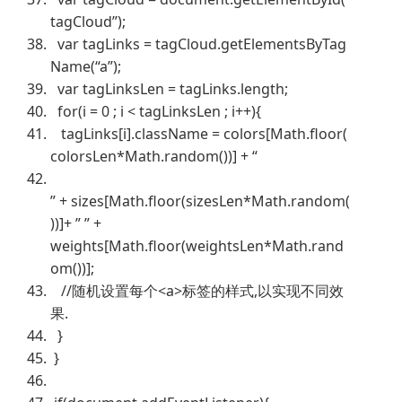
tagCloud”);
var tagLinks = tagCloud.getElementsByTag
Name(“a”);
var tagLinksLen = tagLinks.length;
for(i = 0 ; i < tagLinksLen ; i++){
tagLinks[i].className = colors[Math.floor(
colorsLen*Math.random())] + “
” + sizes[Math.floor(sizesLen*Math.random(
))]+ ” ” +
weights[Math.floor(weightsLen*Math.rand
om())];
//随机设置每个<a>标签的样式,以实现不同效
果.
}
}