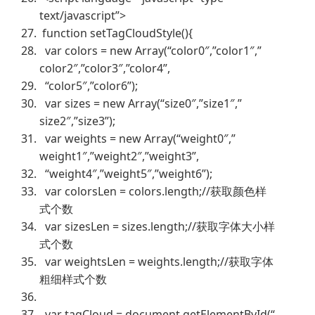
text/javascript”>
function setTagCloudStyle(){
var colors = new Array(“color0″,”color1″,”
color2″,”color3″,”color4”,
“color5″,”color6”);
var sizes = new Array(“size0″,”size1″,”
size2″,”size3”);
var weights = new Array(“weight0″,”
weight1″,”weight2″,”weight3”,
“weight4″,”weight5″,”weight6”);
var colorsLen = colors.length;//获取颜色样
式个数
var sizesLen = sizes.length;//获取字体大小样
式个数
var weightsLen = weights.length;//获取字体
粗细样式个数
var tagCloud = document.getElementById(“