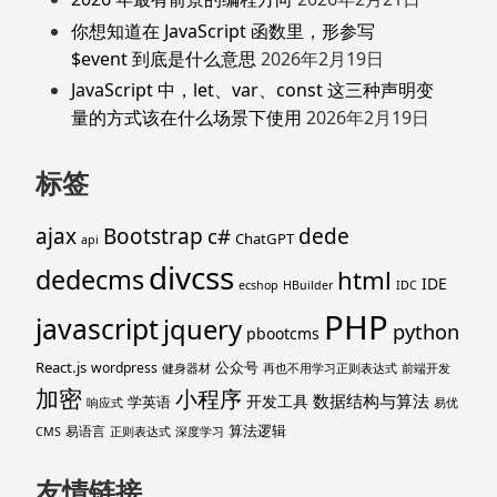
你想知道在 JavaScript 函数里，形参写
$event 到底是什么意思
2026年2月19日
JavaScript 中，let、var、const 这三种声明变
量的方式该在什么场景下使用
2026年2月19日
标签
ajax
Bootstrap
c#
dede
ChatGPT
api
divcss
dedecms
html
IDE
ecshop
HBuilder
IDC
PHP
javascript
jquery
python
pbootcms
React.js
公众号
wordpress
健身器材
再也不用学习正则表达式
前端开发
加密
小程序
数据结构与算法
开发工具
学英语
响应式
易优
算法逻辑
易语言
CMS
正则表达式
深度学习
友情链接