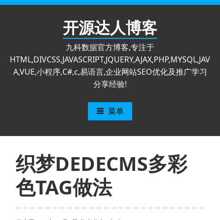
跳
至
开源达人博客
内
容
九科数据官方博客,专注于
HTML,DIVCSS,JAVASCRIPT,JQUERY,AJAX,PHP,MYSQL,JAV
A,VUE,小程序,C#,c,易语言,企业网站SEO优化及推广学习
分享经验!
菜单
织梦DEDECMS多彩
色TAG做法