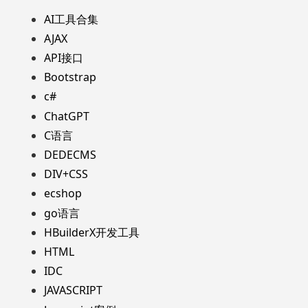
AI工具合集
AJAX
API接口
Bootstrap
c#
ChatGPT
C语言
DEDECMS
DIV+CSS
ecshop
go语言
HBuilderX开发工具
HTML
IDC
JAVASCRIPT