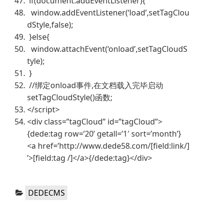
if(document.addEventListener){
window.addEventListener(‘load’,setTagClou
dStyle,false);
}else{
window.attachEvent(‘onload’,setTagCloudS
tyle);
}
//绑定onload事件,在文档载入完毕启动
setTagCloudStyle()函数;
</script>
<div class=”tagCloud” id=”tagCloud”>
{dede:tag row=’20’ getall=’1′ sort=’month’}
<a href=’http://www.dede58.com/[field:link/]
’>[field:tag /]</a>{/dede:tag}</div>
分
DEDECMS
类：