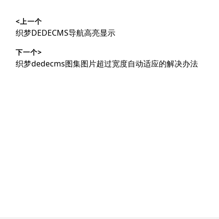
文
<上一个
章
上
织梦DEDECMS导航高亮显示
导
篇
下一个>
文
航
下
织梦dedecms图集图片超过宽度自动适应的解决办法
章：
篇
文
章：