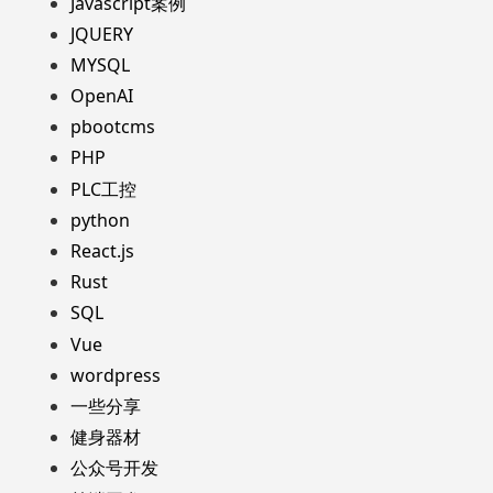
Javascript案例
JQUERY
MYSQL
OpenAI
pbootcms
PHP
PLC工控
python
React.js
Rust
SQL
Vue
wordpress
一些分享
健身器材
公众号开发