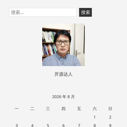
跳
搜
至
索：
页
脚
开源达人
2026 年 8 月
一
二
三
四
五
六
日
1
2
3
4
5
6
7
8
9