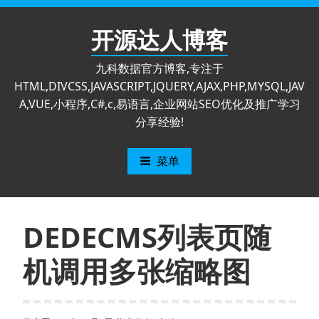
跳
至
开源达人博客
内
容
九科数据官方博客,专注于
HTML,DIVCSS,JAVASCRIPT,JQUERY,AJAX,PHP,MYSQL,JAV
A,VUE,小程序,C#,c,易语言,企业网站SEO优化及推广学习
分享经验!
菜单
DEDECMS列表页随
机调用多张缩略图