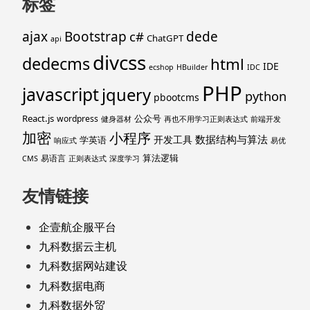
标签
ajax
Bootstrap
c#
dede
ChatGPT
api
divcss
dedecms
html
IDE
ecshop
HBuilder
IDC
PHP
javascript
jquery
python
pbootcms
React.js
公众号
wordpress
健身器材
再也不用学习正则表达式
前端开发
加密
小程序
数据结构与算法
开发工具
学英语
响应式
易优
算法逻辑
易语言
CMS
正则表达式
深度学习
友情链接
企壹航企服平台
九科数据云主机
九科数据网站建设
九科数据电商
九科数据外贸