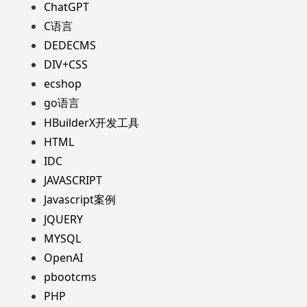
ChatGPT
C语言
DEDECMS
DIV+CSS
ecshop
go语言
HBuilderX开发工具
HTML
IDC
JAVASCRIPT
Javascript案例
JQUERY
MYSQL
OpenAI
pbootcms
PHP