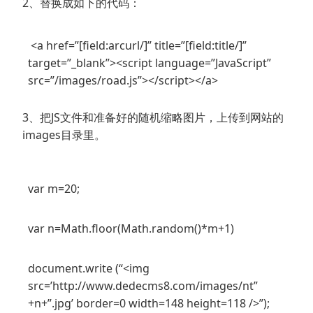
2、替换成如下的代码：
<a href=”[field:arcurl/]” title=”[field:title/]”
target=”_blank”><script language=”JavaScript”
src=”/images/road.js”></script></a>
3、把JS文件和准备好的随机缩略图片，上传到网站的
images目录里。
var m=20;
var n=Math.floor(Math.random()*m+1)
document.write (“<img
src=’http://www.dedecms8.com/images/nt”
+n+”.jpg’ border=0 width=148 height=118 />”);