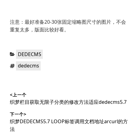
注意：最好准备20-30张固定缩略图尺寸的图片，不会
重复太多，版面比较好看。
分
DEDECMS
类：
标
dedecms
签：
文
<上一个
章
上
织梦栏目获取无限子分类的修改方法适应dedecms5.7
导
篇
下一个>
文
航
下
织梦DEDECMS5.7 LOOP标签调用文档地址arcurl的方
章：
篇
法
文