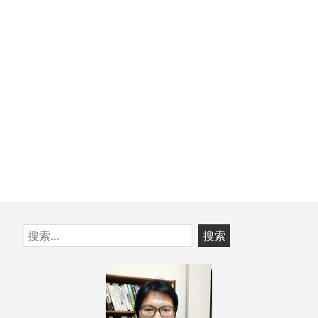
章：
跳
搜
至
索：
页
脚