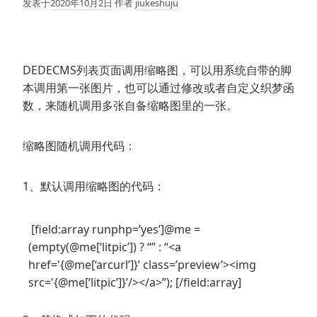
发表于
2020年10月2日
作者
jiukeshuju
DEDECMS列表页面调用缩略图，可以用系统自带的脚
本调用第一张图片，也可以通过修改或者自定义织梦函
数，来随机调用多张自备缩略图里的一张。
缩略图随机调用代码：
1、默认调用缩略图的代码：
[field:array runphp=’yes’]@me =
(empty(@me[‘litpic’]) ? “” : “<a
href='{@me[‘arcurl’]}’ class=’preview’><img
src='{@me[‘litpic’]}’/></a>”); [/field:array]