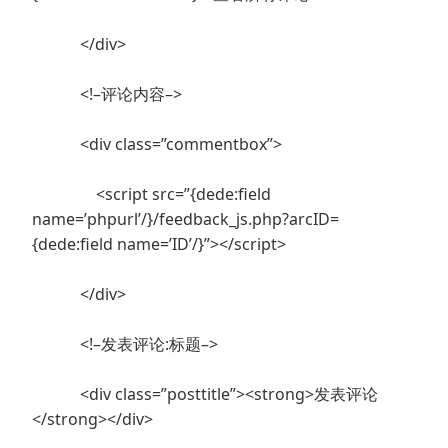
</div>
<!–评论内容–>
<div class=”commentbox”>
<script src=”{dede:field
name=’phpurl’/}/feedback_js.php?arcID=
{dede:field name=’ID’/}”></script>
</div>
<!–发表评论:标题–>
<div class=”posttitle”><strong>发表评论
</strong></div>