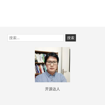
跳
搜
至
索：
页
脚
开源达人