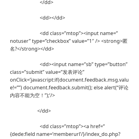
</dd>
<dd></dd>
<dd class=”mtop”><input name=”
notuser” type=”checkbox” value=”1″ /> <strong>匿
名?</strong></dd>
<dd><input name=”sb” type=”button”
class=”submit” value=”发表评论”
onClick=’javascript:if(document.feedback.msg.valu
e!=””) document.feedback.submit(); else alert(“评论
内容不能为空！”);’/>
</dd>
<dd class=”mtop”><a href=”
{dede:field name=’memberurl’/}/index_do.php?