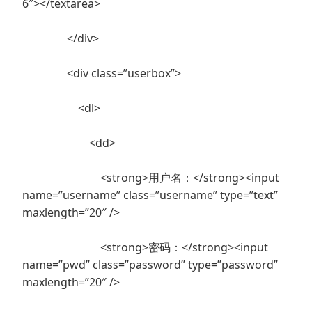
6″></textarea>
</div>
<div class=”userbox”>
<dl>
<dd>
<strong>用户名：</strong><input
name=”username” class=”username” type=”text”
maxlength=”20″ />
<strong>密码：</strong><input
name=”pwd” class=”password” type=”password”
maxlength=”20″ />