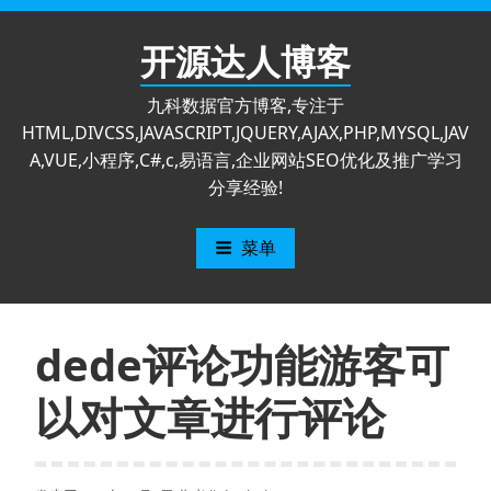
跳
至
开源达人博客
内
容
九科数据官方博客,专注于
HTML,DIVCSS,JAVASCRIPT,JQUERY,AJAX,PHP,MYSQL,JAV
A,VUE,小程序,C#,c,易语言,企业网站SEO优化及推广学习
分享经验!
菜单
dede评论功能游客可
以对文章进行评论