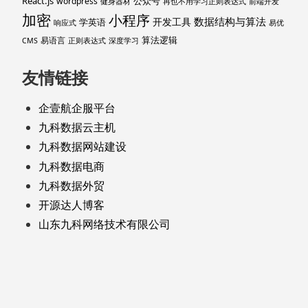
React.js
公众号
wordpress
健身器材
再也不用学习正则表达式
前端开发
加密
小程序
数据结构与算法
开发工具
学英语
响应式
易优
算法逻辑
易语言
CMS
正则表达式
深度学习
友情链接
企壹航企服平台
九科数据云主机
九科数据网站建设
九科数据电商
九科数据外贸
开源达人博客
山东九科网络技术有限公司