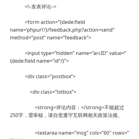
<!–发表评论–>
<form action=”{dede:field
name=’phpurl’/}/feedback.php?action=send”
method=”post” name=”feedback”>
<input type=”hidden” name=”arcID” value=”
{dede:field name=”id”/}”>
<div class=”postbox”>
<div class=”txtbox”>
<strong>评论内容：</strong>不能超过
250字，需审核，请自觉遵守互联网相关政策法规。
<textarea name=”msg” cols=”60″ rows=”