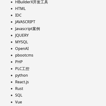
HBuilderX开发工具
HTML
IDC
JAVASCRIPT
Javascript案例
JQUERY
MYSQL
OpenAI
pbootcms
PHP
PLC工控
python
React.js
Rust
SQL
Vue