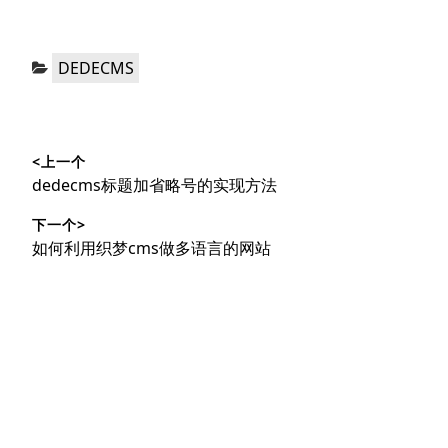
分
DEDECMS
类：
文
<上一个
章
上
dedecms标题加省略号的实现方法
导
篇
下一个>
文
航
下
如何利用织梦cms做多语言的网站
章：
篇
文
章：