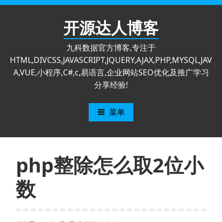
跳
至
开源达人博客
内
容
九科数据官方博客,专注于
HTML,DIVCSS,JAVASCRIPT,JQUERY,AJAX,PHP,MYSQL,JAV
A,VUE,小程序,C#,c,易语言,企业网站SEO优化及推广学习
分享经验!
菜单
php整除怎么取2位小
数