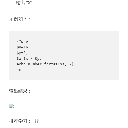
输出 “x”。
示例如下：
<?php 

$x=16; 

$y=8;

$z=$x / $y;

echo number_format($z, 2);

?>
输出结果：
推荐学习：《》