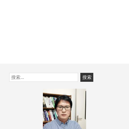
跳
搜
至
索：
页
脚