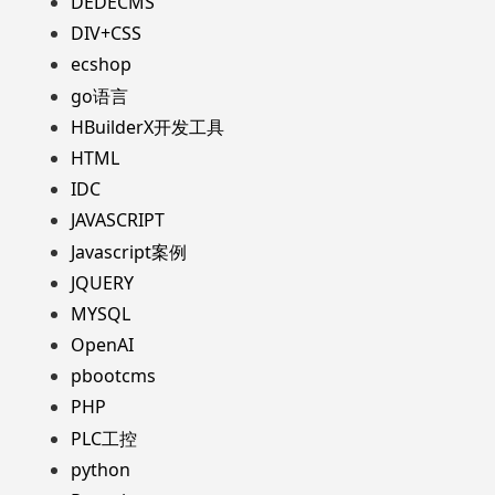
DEDECMS
DIV+CSS
ecshop
go语言
HBuilderX开发工具
HTML
IDC
JAVASCRIPT
Javascript案例
JQUERY
MYSQL
OpenAI
pbootcms
PHP
PLC工控
python