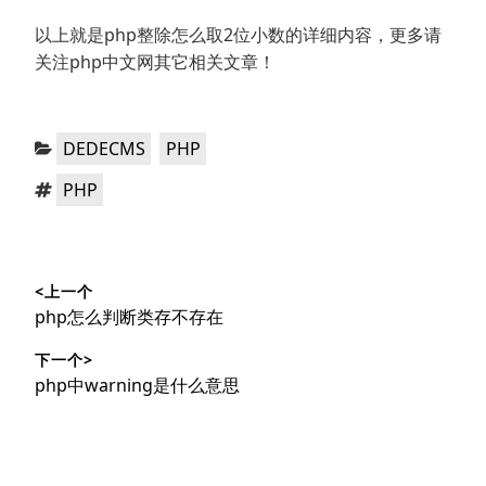
以上就是php整除怎么取2位小数的详细内容，更多请
关注php中文网其它相关文章！
分
，
DEDECMS
PHP
类：
标
PHP
签：
文
<上一个
章
上
php怎么判断类存不存在
导
篇
下一个>
文
航
下
php中warning是什么意思
章：
篇
文
章：