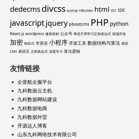
divcss
dedecms
html
IDE
ecshop
HBuilder
IDC
PHP
javascript
jquery
python
pbootcms
React.js
公众号
wordpress
健身器材
再也不用学习正则表达式
前端开发
加密
小程序
数据结构与算法
开发工具
学英语
响应式
易优
算法逻辑
易语言
CMS
正则表达式
深度学习
友情链接
企壹航企服平台
九科数据云主机
九科数据网站建设
九科数据电商
九科数据外贸
开源达人博客
山东九科网络技术有限公司