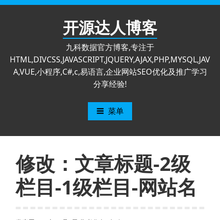
跳
至
开源达人博客
内
容
九科数据官方博客,专注于
HTML,DIVCSS,JAVASCRIPT,JQUERY,AJAX,PHP,MYSQL,JAV
A,VUE,小程序,C#,c,易语言,企业网站SEO优化及推广学习
分享经验!
菜单
修改：文章标题-2级
栏目-1级栏目-网站名