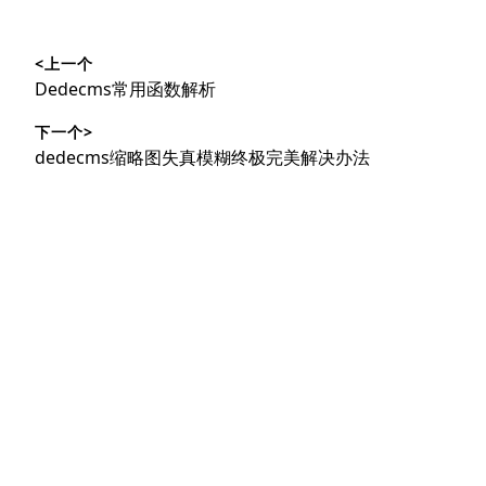
文
<上一个
章
上
Dedecms常用函数解析
导
篇
下一个>
文
航
下
dedecms缩略图失真模糊终极完美解决办法
章：
篇
文
章：