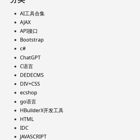
AI工具合集
AJAX
API接口
Bootstrap
c#
ChatGPT
C语言
DEDECMS
DIV+CSS
ecshop
go语言
HBuilderX开发工具
HTML
IDC
JAVASCRIPT