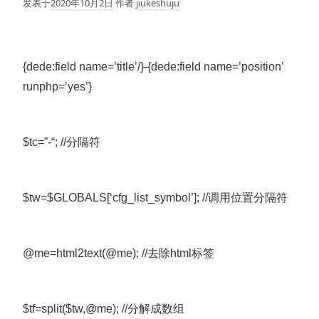
发表于
2020年10月2日
作者
jiukeshuju
{dede:field name=’title’/}-{dede:field name=’position’
runphp=’yes’}
$tc=”-“; //分隔符
$tw=$GLOBALS[‘cfg_list_symbol’]; //调用位置分隔符
@me=html2text(@me); //去除html标签
$tf=split($tw,@me); //分解成数组