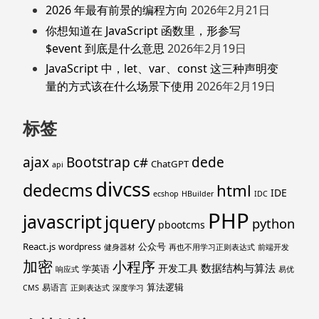
2026 年最有前景的编程方向
2026年2月21日
你想知道在 JavaScript 函数里，形参写
$event 到底是什么意思
2026年2月19日
JavaScript 中，let、var、const 这三种声明变
量的方式该在什么场景下使用
2026年2月19日
标签
ajax
Bootstrap
c#
dede
ChatGPT
api
divcss
dedecms
html
IDE
ecshop
HBuilder
IDC
PHP
javascript
jquery
python
pbootcms
React.js
公众号
wordpress
健身器材
再也不用学习正则表达式
前端开发
加密
小程序
数据结构与算法
开发工具
学英语
响应式
易优
算法逻辑
易语言
CMS
正则表达式
深度学习