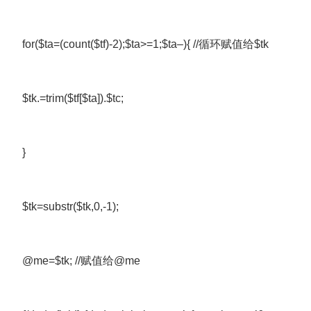
for($ta=(count($tf)-2);$ta>=1;$ta–){ //循环赋值给$tk
$tk.=trim($tf[$ta]).$tc;
}
$tk=substr($tk,0,-1);
@me=$tk; //赋值给@me