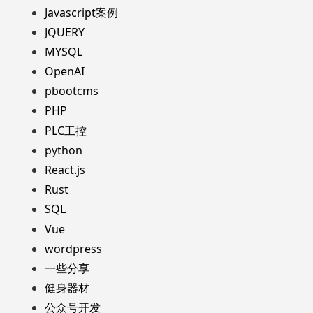
Javascript案例
JQUERY
MYSQL
OpenAI
pbootcms
PHP
PLC工控
python
React.js
Rust
SQL
Vue
wordpress
一些分享
健身器材
公众号开发