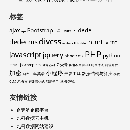
标签
ajax
Bootstrap
c#
dede
ChatGPT
api
divcss
dedecms
html
IDE
ecshop
HBuilder
IDC
PHP
javascript
jquery
python
pbootcms
React.js
公众号
wordpress
健身器材
再也不用学习正则表达式
前端开发
加密
小程序
数据结构与算法
开发工具
学英语
响应式
易优
算法逻辑
易语言
CMS
正则表达式
深度学习
友情链接
企壹航企服平台
九科数据云主机
九科数据网站建设