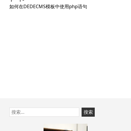
文
航
下
如何在DEDECMS模板中使用php语句
章：
篇
文
章：
跳
搜
至
索：
页