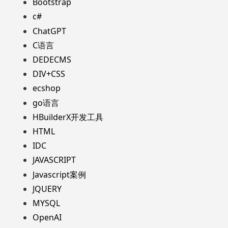
Bootstrap
c#
ChatGPT
C语言
DEDECMS
DIV+CSS
ecshop
go语言
HBuilderX开发工具
HTML
IDC
JAVASCRIPT
Javascript案例
JQUERY
MYSQL
OpenAI