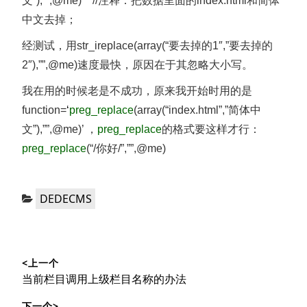
文”),””,@me)’ //注释：把数据里面的index.html和简体
中文去掉；
经测试，用str_ireplace(array(“要去掉的1″,”要去掉的
2″),””,@me)速度最快，原因在于其忽略大小写。
我在用的时候老是不成功，原来我开始时用的是
function=
‘
preg_replace
(array(“index.html”,”简体中
文”),””,@me)’ ，
preg_replace
的格式要这样才行：
preg_replace
(“/你好/”,””,@me)
分
DEDECMS
类：
文
<上一个
章
上
当前栏目调用上级栏目名称的办法
导
篇
下一个>