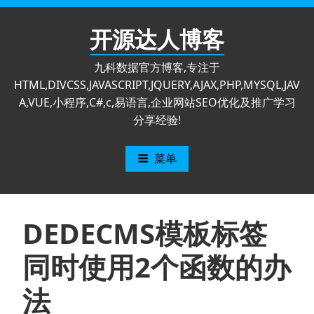
跳
至
开源达人博客
内
容
九科数据官方博客,专注于
HTML,DIVCSS,JAVASCRIPT,JQUERY,AJAX,PHP,MYSQL,JAV
A,VUE,小程序,C#,c,易语言,企业网站SEO优化及推广学习
分享经验!
菜单
DEDECMS模板标签
同时使用2个函数的办
法