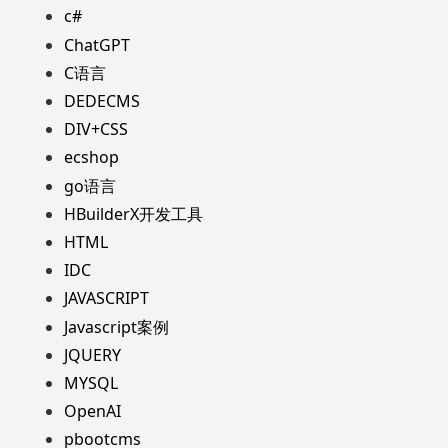
c#
ChatGPT
C语言
DEDECMS
DIV+CSS
ecshop
go语言
HBuilderX开发工具
HTML
IDC
JAVASCRIPT
Javascript案例
JQUERY
MYSQL
OpenAI
pbootcms