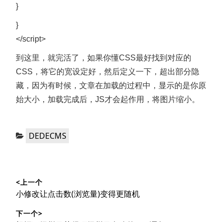
}
}
</script>
到这里，就完活了，如果你懂CSS最好找到对应的
CSS，将它的宽设定好，然后定义一下，超出部分隐
藏，因为有时候，文章在加载的过程中，显示的是你原
始大小，加载完成后，JS才会起作用，将图片缩小。
分
DEDECMS
类：
文
<上一个
章
上
小修改让点击数(浏览量)变得更随机
导
篇
下一个>
文