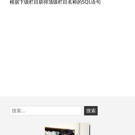
航
下
根据下级栏目获得顶级栏目名称的SQL语句
章：
篇
文
章：
跳
搜
至
索：
页
脚