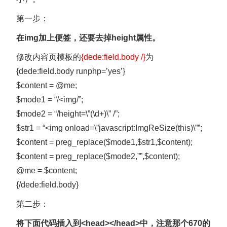
第一步：
在img加上便签，还要去掉height属性。
修改内容页模板的
{dede:field.body /}
为
{dede:field.body runphp=’yes’}
$content = @me;
$mode1 = “/<img/”;
$mode2 = “/height=\”(\d+)\” /”;
$str1 = “<img onload=\”javascript:ImgReSize(this)\””;
$content = preg_replace($mode1,$str1,$content);
$content = preg_replace($mode2,””,$content);
@me = $content;
{/dede:field.body}
第二步：
将下面代码插入到<head></head>中，注意那个670的