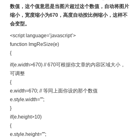
数值，这个值意思是当图片超过这个
数值，自动将图片
缩小，宽度缩小为670，高度自动按比例缩小，这样不
会变型。
<script language=’javascript’>
function ImgReSize(e)
{
if(e.width>670) // 670可根据你文章的内容区域大小，
可调整
{
e.width=670; // 等同上面你设的那个数值
e.style.width=””;
}
if(e.height>10)
{
e.style.height=””;