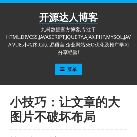
跳
至
开源达人博客
内
容
九科数据官方博客,专注于
HTML,DIVCSS,JAVASCRIPT,JQUERY,AJAX,PHP,MYSQL,JAV
A,VUE,小程序,C#,c,易语言,企业网站SEO优化及推广学习
分享经验!
菜单
小技巧：让文章的大
图片不破坏布局