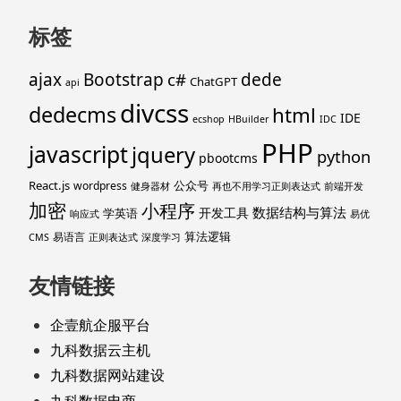
标签
ajax
Bootstrap
c#
dede
ChatGPT
api
divcss
dedecms
html
IDE
ecshop
HBuilder
IDC
PHP
javascript
jquery
python
pbootcms
React.js
公众号
wordpress
健身器材
再也不用学习正则表达式
前端开发
加密
小程序
数据结构与算法
开发工具
学英语
响应式
易优
算法逻辑
易语言
CMS
正则表达式
深度学习
友情链接
企壹航企服平台
九科数据云主机
九科数据网站建设
九科数据电商