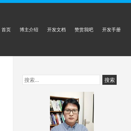
首页
博主介绍
开发文档
赞赏我吧
开发手册
跳
搜
至
索：
页
脚