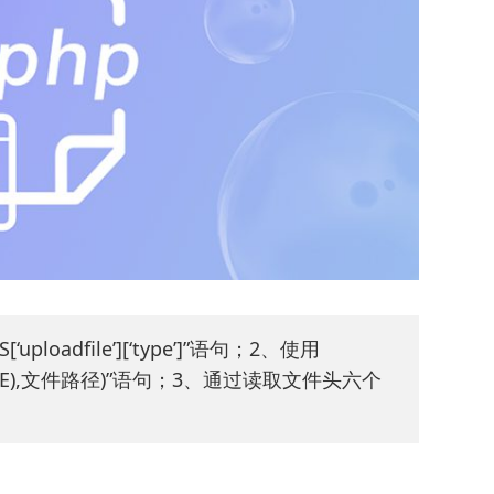
loadfile’][‘type’]”语句；2、使用
INFO_MIME),文件路径)”语句；3、通过读取文件头六个