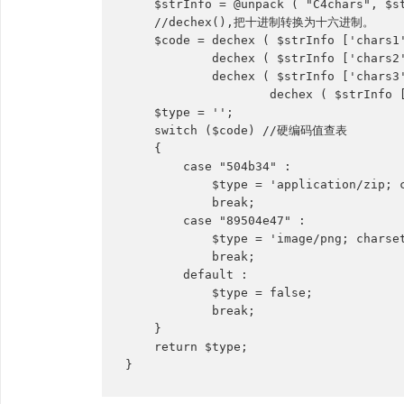
    $strInfo = @unpack ( "C4chars", $st
    //dechex(),把十进制转换为十六进制。  

    $code = dechex ( $strInfo ['chars1'
            dechex ( $strInfo ['chars2'
            dechex ( $strInfo ['chars3'
		    dechex ( $strInfo ['chars4'] );  

    $type = '';  

    switch ($code) //硬编码值查表  

    {

        case "504b34" :  

            $type = 'application/zip; c
            break;

        case "89504e47" :

            $type = 'image/png; charset
            break; 

        default :

            $type = false;  

            break;

    }

    return $type;

}