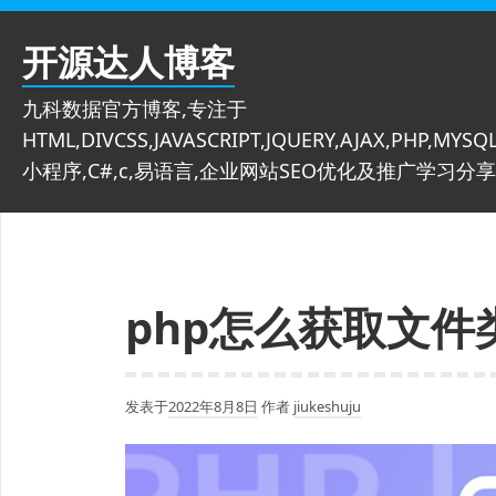
跳
至
开源达人博客
内
容
九科数据官方博客,专注于
HTML,DIVCSS,JAVASCRIPT,JQUERY,AJAX,PHP,MYSQL
小程序,C#,c,易语言,企业网站SEO优化及推广学习分享
php怎么获取文
发表于
2022年8月8日
作者
jiukeshuju