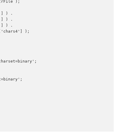
rFile );  

] ) .   

] ) .   

] ) .   

harset=binary';  

=binary';  
