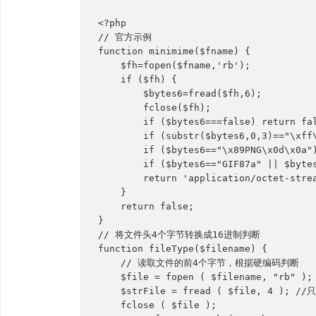
<?php

// 官方示例

function minimime($fname) {

    $fh=fopen($fname,'rb');

    if ($fh) { 

        $bytes6=fread($fh,6);

        fclose($fh); 

        if ($bytes6===false) return fal
        if (substr($bytes6,0,3)=="\xff\
        if ($bytes6=="\x89PNG\x0d\x0a")
        if ($bytes6=="GIF87a" || $bytes
        return 'application/octet-strea
    }

    return false;

}

// 将文件头4个字节转换成16进制判断

function fileType($filename) {

    // 读取文件的前4个字节，根据硬编码判断

    $file = fopen ( $filename, "rb" );

    $strFile = fread ( $file, 4 ); /
    fclose ( $file );
