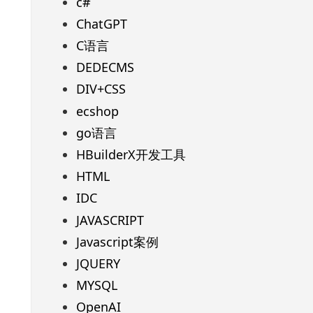
c#
ChatGPT
C语言
DEDECMS
DIV+CSS
ecshop
go语言
HBuilderX开发工具
HTML
IDC
JAVASCRIPT
Javascript案例
JQUERY
MYSQL
OpenAI