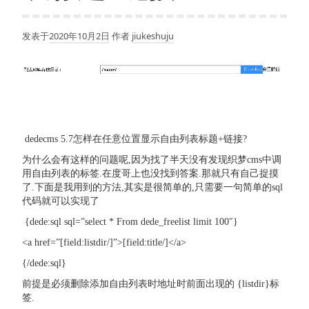
发表于
2020年10月2日
作者
jiukeshuju
dedecms 5.7怎样在任意位置显示自由列表标题+链接?
为什么会有这样的问题呢,因为找了半天没有发现织梦cms中调
用自由列表的标签.在度哥上也没找到答案.那就只有自己捉摸
了.下面是我用到的方法,其实是很简单的,只需要一句简单的sql
代码就可以实现了
{dede:sql sql=”select * From dede_freelist limit 100″}
<a href=”[field:listdir/]”>[field:title/]</a>
{/dede:sql}
前提是必须删除添加自由列表时地址时前面出现的
{listdir}标
签.