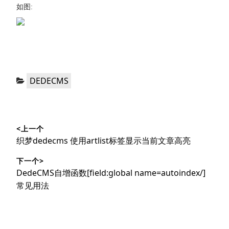
如图:
分
DEDECMS
类：
文
<上一个
章
上
织梦dedecms 使用artlist标签显示当前文章高亮
导
篇
下一个>
文
航
下
DedeCMS自增函数[field:global name=autoindex/]
章：
篇
常见用法
文
章：