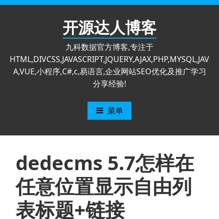
跳
至
开源达人博客
内
容
九科数据官方博客,专注于
HTML,DIVCSS,JAVASCRIPT,JQUERY,AJAX,PHP,MYSQL,JAV
A,VUE,小程序,C#,c,易语言,企业网站SEO优化及推广学习
分享经验!
菜单
dedecms 5.7怎样在
任意位置显示自由列
表标题+链接