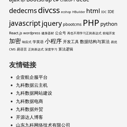
api
divcss
dedecms
html
IDE
ecshop
HBuilder
IDC
PHP
javascript
jquery
python
pbootcms
React.js
公众号
wordpress
健身器材
再也不用学习正则表达式
前端开发
加密
小程序
数据结构与算法
开发工具
学英语
响应式
易优
算法逻辑
易语言
CMS
正则表达式
深度学习
友情链接
企壹航企服平台
九科数据云主机
九科数据网站建设
九科数据电商
九科数据外贸
开源达人博客
山东九科网络技术有限公司