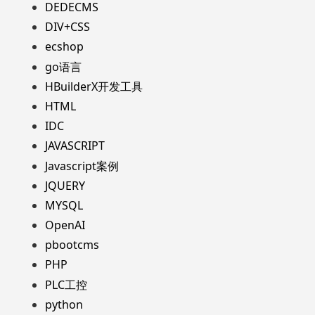
DEDECMS
DIV+CSS
ecshop
go语言
HBuilderX开发工具
HTML
IDC
JAVASCRIPT
Javascript案例
JQUERY
MYSQL
OpenAI
pbootcms
PHP
PLC工控
python