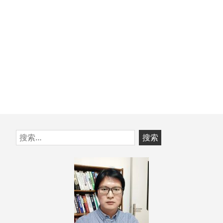
跳
搜
至
索：
页
脚