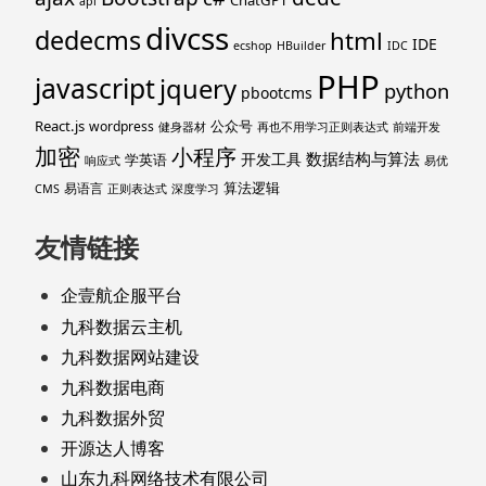
api
divcss
dedecms
html
IDE
ecshop
HBuilder
IDC
PHP
javascript
jquery
python
pbootcms
React.js
公众号
wordpress
健身器材
再也不用学习正则表达式
前端开发
加密
小程序
数据结构与算法
开发工具
学英语
响应式
易优
算法逻辑
易语言
CMS
正则表达式
深度学习
友情链接
企壹航企服平台
九科数据云主机
九科数据网站建设
九科数据电商
九科数据外贸
开源达人博客
山东九科网络技术有限公司