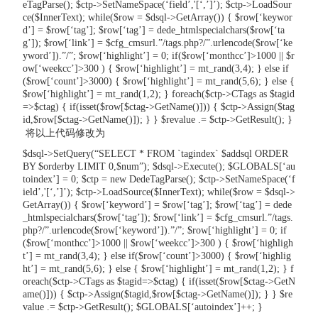
eTagParse(); $ctp->SetNameSpace(‘field’,'[‘,’]’); $ctp->LoadSour
ce($InnerText); while($row = $dsql->GetArray()) { $row[‘keywor
d’] = $row[‘tag’]; $row[‘tag’] = dede_htmlspecialchars($row[‘ta
g’]); $row[‘link’] = $cfg_cmsurl.”/tags.php?/”.urlencode($row[‘ke
yword’]).”/”; $row[‘highlight’] = 0; if($row[‘monthcc’]>1000 || $r
ow[‘weekcc’]>300 ) { $row[‘highlight’] = mt_rand(3,4); } else if
($row[‘count’]>3000) { $row[‘highlight’] = mt_rand(5,6); } else {
$row[‘highlight’] = mt_rand(1,2); } foreach($ctp->CTags as $tagid
=>$ctag) { if(isset($row[$ctag->GetName()])) { $ctp->Assign($tag
id,$row[$ctag->GetName()]); } } $revalue .= $ctp->GetResult(); }
将以上代码修改为
$dsql->SetQuery(“SELECT * FROM `tagindex` $addsql ORDER
BY $orderby LIMIT 0,$num”); $dsql->Execute(); $GLOBALS[‘au
toindex’] = 0; $ctp = new DedeTagParse(); $ctp->SetNameSpace(‘f
ield’,'[‘,’]’); $ctp->LoadSource($InnerText); while($row = $dsql->
GetArray()) { $row[‘keyword’] = $row[‘tag’]; $row[‘tag’] = dede
_htmlspecialchars($row[‘tag’]); $row[‘link’] = $cfg_cmsurl.”/tags.
php?/”.urlencode($row[‘keyword’]).”/”; $row[‘highlight’] = 0; if
($row[‘monthcc’]>1000 || $row[‘weekcc’]>300 ) { $row[‘highligh
t’] = mt_rand(3,4); } else if($row[‘count’]>3000) { $row[‘highlig
ht’] = mt_rand(5,6); } else { $row[‘highlight’] = mt_rand(1,2); } f
oreach($ctp->CTags as $tagid=>$ctag) { if(isset($row[$ctag->GetN
ame()])) { $ctp->Assign($tagid,$row[$ctag->GetName()]); } } $re
value .= $ctp->GetResult(); $GLOBALS[‘autoindex’]++; }