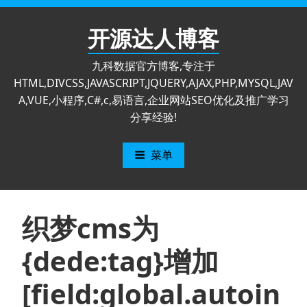
跳
至
开源达人博客
内
容
九科数据官方博客,专注于
HTML,DIVCSS,JAVASCRIPT,JQUERY,AJAX,PHP,MYSQL,JAV
A,VUE,小程序,C#,c,易语言,企业网站SEO优化及推广学习
分享经验!
菜单
织梦cms为
{dede:tag}增加
[field:global.autoin