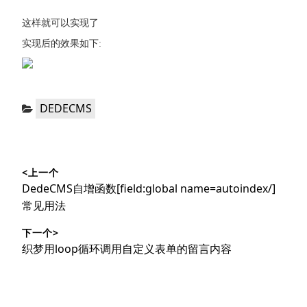
这样就可以实现了
实现后的效果如下:
分
DEDECMS
类：
文
<上一个
章
上
DedeCMS自增函数[field:global name=autoindex/]
导
篇
常见用法
文
航
下一个>
章：
下
织梦用loop循环调用自定义表单的留言内容
篇
文
章：