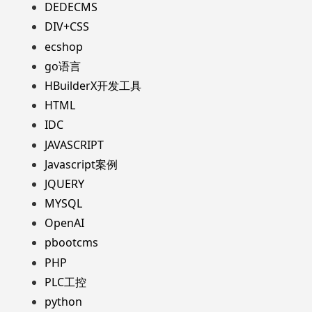
DEDECMS
DIV+CSS
ecshop
go语言
HBuilderX开发工具
HTML
IDC
JAVASCRIPT
Javascript案例
JQUERY
MYSQL
OpenAI
pbootcms
PHP
PLC工控
python