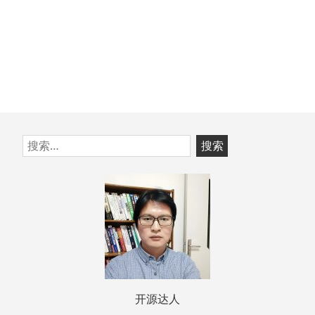
跳
搜
至
索：
页
脚
开源达人