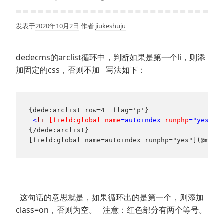
发表于
2020年10月2日
作者
jiukeshuju
dedecms的arclist循环中，判断如果是第一个li，则添
加固定的css，否则不加 写法如下：
{dede:arclist row=4  flag='p'} 

<
li 
[field:global name
=autoindex 
runphp
="yes"
](
{/dede:arclist}

[field:global name=autoindex runphp="yes"](@me==
这句话的意思就是，如果循环出的是第一个，则添加
class=on，否则为空。 注意：红色部分有两个等号。