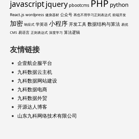
PHP
javascript
jquery
python
pbootcms
React.js
公众号
wordpress
健身器材
再也不用学习正则表达式
前端开发
加密
小程序
数据结构与算法
开发工具
学英语
响应式
易优
算法逻辑
易语言
CMS
正则表达式
深度学习
友情链接
企壹航企服平台
九科数据云主机
九科数据网站建设
九科数据电商
九科数据外贸
开源达人博客
山东九科网络技术有限公司