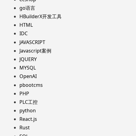
go语言
HBuilderX开发工具
HTML
IDC
JAVASCRIPT
Javascript案例
JQUERY
MYSQL
OpenAI
pbootcms
PHP
PLC工控
python
React.js
Rust