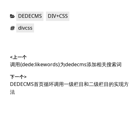
分
，
DEDECMS
DIV+CSS
类：
标
divcss
签：
文
<上一个
章
上
调用{dede:likewords}为dedecms添加相关搜索词
导
篇
下一个>
文
航
下
DEDECMS首页循环调用一级栏目和二级栏目的实现方
章：
篇
法
文
章：