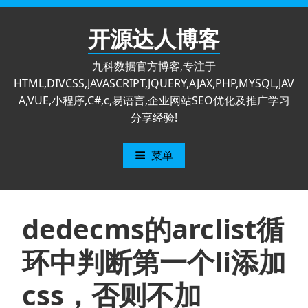
跳
至
开源达人博客
内
容
九科数据官方博客,专注于
HTML,DIVCSS,JAVASCRIPT,JQUERY,AJAX,PHP,MYSQL,JAV
A,VUE,小程序,C#,c,易语言,企业网站SEO优化及推广学习
分享经验!
菜单
dedecms的arclist循
环中判断第一个li添加
css，否则不加