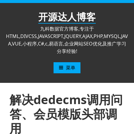
跳
至
开源达人博客
内
容
九科数据官方博客,专注于
HTML,DIVCSS,JAVASCRIPT,JQUERY,AJAX,PHP,MYSQL,JAV
A,VUE,小程序,C#,c,易语言,企业网站SEO优化及推广学习
分享经验!
菜单
解决dedecms调用问
答、会员模版头部调
用