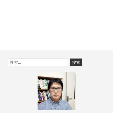
跳
搜
至
索：
页
脚