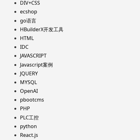
DIV+CSS
ecshop
go语言
HBuilderX开发工具
HTML
IDC
JAVASCRIPT
Javascript案例
JQUERY
MYSQL
OpenAI
pbootcms
PHP
PLC工控
python
React.js