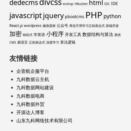
divcss
dedecms
html
IDE
ecshop
HBuilder
IDC
PHP
javascript
jquery
python
pbootcms
React.js
公众号
wordpress
健身器材
再也不用学习正则表达式
前端开发
加密
小程序
数据结构与算法
开发工具
学英语
响应式
易优
算法逻辑
易语言
CMS
正则表达式
深度学习
友情链接
企壹航企服平台
九科数据云主机
九科数据网站建设
九科数据电商
九科数据外贸
开源达人博客
山东九科网络技术有限公司