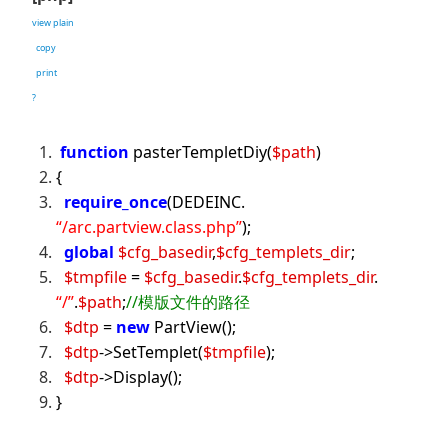
view plain
copy
print
?
function
pasterTempletDiy(
$path
)
{
require_once
(DEDEINC.
“/arc.partview.class.php”
);
global
$cfg_basedir
,
$cfg_templets_dir
;
$tmpfile
=
$cfg_basedir
.
$cfg_templets_dir
.
“/”
.
$path
;
//模版文件的路径
$dtp
=
new
PartView();
$dtp
->SetTemplet(
$tmpfile
);
$dtp
->Display();
}