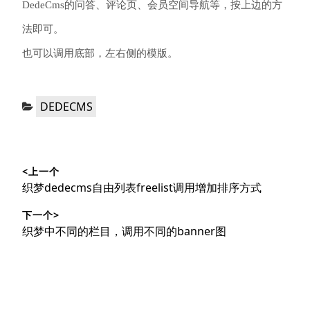
DedeCms的问答、评论页、会员空间导航等，按上边的方
法即可。
也可以调用底部，左右侧的模版。
分
DEDECMS
类：
文
<上一个
章
上
织梦dedecms自由列表freelist调用增加排序方式
导
篇
下一个>
文
航
下
织梦中不同的栏目，调用不同的banner图
章：
篇
文
章：