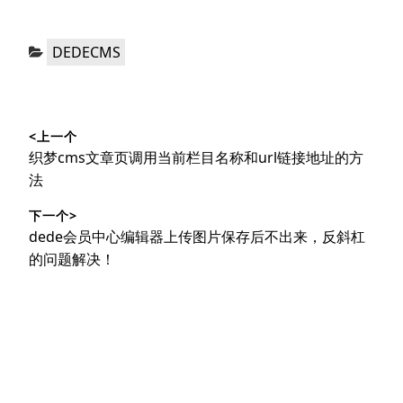
分
DEDECMS
类：
文
<上一个
章
上
织梦cms文章页调用当前栏目名称和url链接地址的方
导
篇
法
文
航
下一个>
章：
下
dede会员中心编辑器上传图片保存后不出来，反斜杠
篇
的问题解决！
文
章：