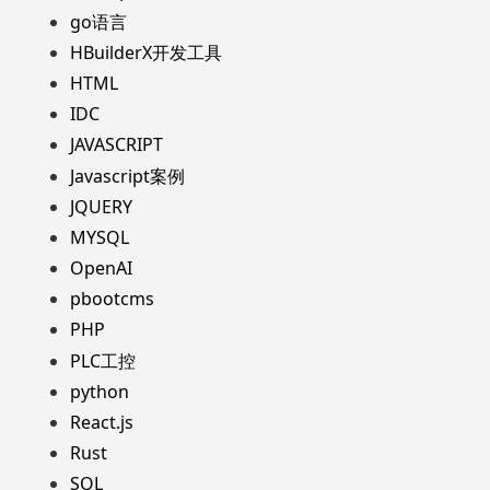
go语言
HBuilderX开发工具
HTML
IDC
JAVASCRIPT
Javascript案例
JQUERY
MYSQL
OpenAI
pbootcms
PHP
PLC工控
python
React.js
Rust
SQL