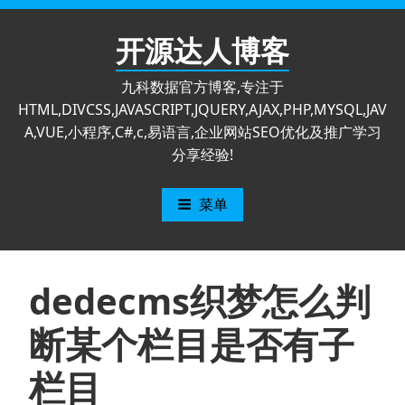
跳
至
开源达人博客
内
容
九科数据官方博客,专注于
HTML,DIVCSS,JAVASCRIPT,JQUERY,AJAX,PHP,MYSQL,JAV
A,VUE,小程序,C#,c,易语言,企业网站SEO优化及推广学习
分享经验!
菜单
dedecms织梦怎么判
断某个栏目是否有子
栏目