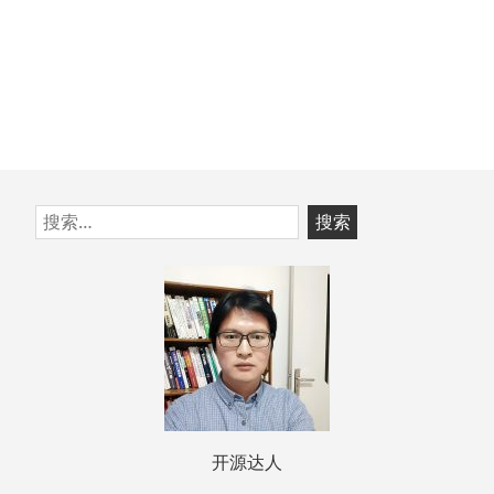
跳
搜
至
索：
页
脚
开源达人