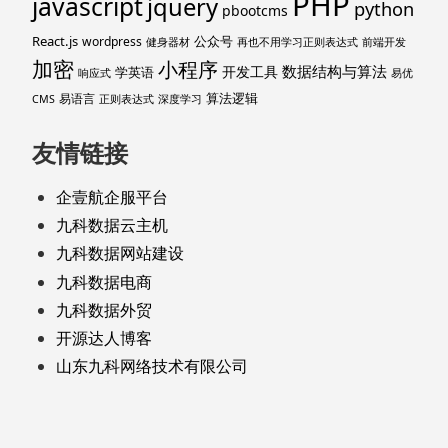
PHP
javascript
jquery
python
pbootcms
React.js
公众号
wordpress
健身器材
再也不用学习正则表达式
前端开发
加密
小程序
数据结构与算法
开发工具
学英语
响应式
易优
算法逻辑
易语言
CMS
正则表达式
深度学习
友情链接
企壹航企服平台
九科数据云主机
九科数据网站建设
九科数据电商
九科数据外贸
开源达人博客
山东九科网络技术有限公司