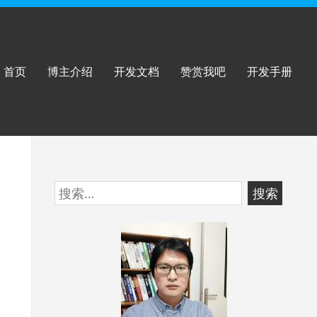
首页
博主介绍
开发文档
赞赏我吧
开发手册
跳
搜
至
索：
页
脚