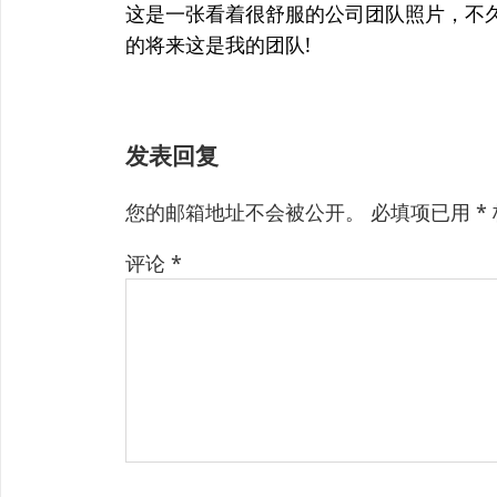
章
上
这是一张看着很舒服的公司团队照片，不
篇
的将来这是我的团队!
导
文
航
章：
发表回复
您的邮箱地址不会被公开。
必填项已用
*
评论
*