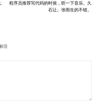
下
久
程序员推荐写代码的时侯，听一下音乐。久
篇
石让。张雨生的不错。
文
章：
标注