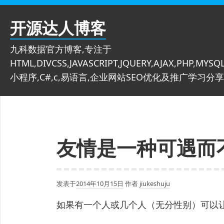
跳
至
开源达人博客
内
容
九科数据官方博客,专注于
HTML,DIVCSS,JAVASCRIPT,JQUERY,AJAX,PHP,MYSQL
小程序,C#,c,易语言,企业网站SEO优化及推广学习分享
友情是一种可遇而
发表于
2014年10月15日
作者
jiukeshuju
如果有一个人或几个人（无分性别）可以