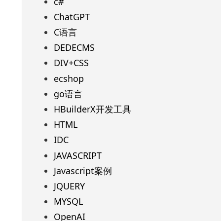
c#
ChatGPT
C语言
DEDECMS
DIV+CSS
ecshop
go语言
HBuilderX开发工具
HTML
IDC
JAVASCRIPT
Javascript案例
JQUERY
MYSQL
OpenAI