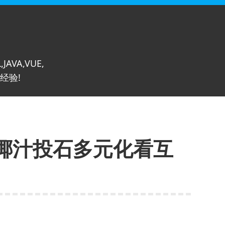
,JAVA,VUE,
经验!
椰汁投石多元化看互