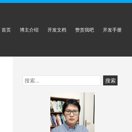
首页
博主介绍
开发文档
赞赏我吧
开发手册
跳
搜
至
索：
页
脚