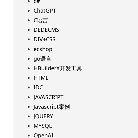
c#
ChatGPT
C语言
DEDECMS
DIV+CSS
ecshop
go语言
HBuilderX开发工具
HTML
IDC
JAVASCRIPT
Javascript案例
JQUERY
MYSQL
OpenAI