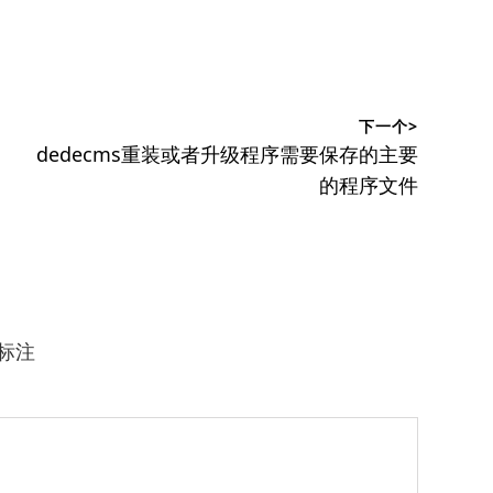
下一个>
下
dedecms重装或者升级程序需要保存的主要
篇
的程序文件
文
章：
标注