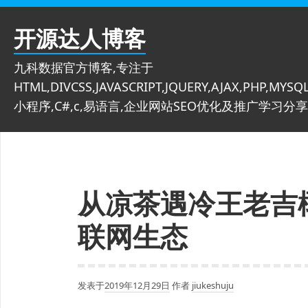
跳
至
开源达人博客
内
容
九科数据官方博客,专注于
HTML,DIVCSS,JAVASCRIPT,JQUERY,AJAX,PHP,MYSQL
小程序,C#,c,易语言,企业网站SEO优化及推广学习分享
从凉茶遇冷王老吉
联网生态
发表于
2019年12月29日
作者
jiukeshuju