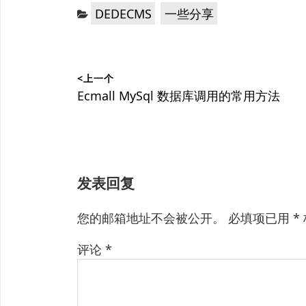
分
，
DEDECMS
一些分享
类：
文
<上一个
章
上
Ecmall MySql 数据库调用的常用方法
篇
导
文
航
章：
发表回复
您的邮箱地址不会被公开。
必填项已用
*
评论
*