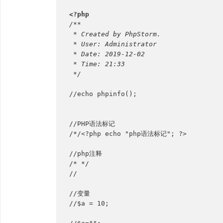
<?php
/**
 * Created by PhpStorm.
 * User: Administrator
 * Date: 2019-12-02
 * Time: 21:33
 */
//echo phpinfo();
//PHP语法标记
/*/<?php echo "php语法标记"; ?>
//php注释
/* */
//
//变量
//$a = 10;