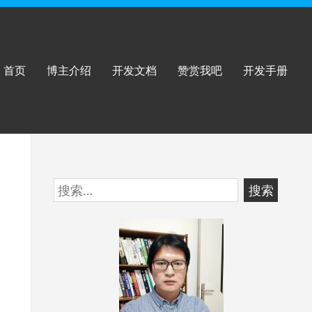
首页
博主介绍
开发文档
赞赏我吧
开发手册
跳
搜
至
索：
页
脚