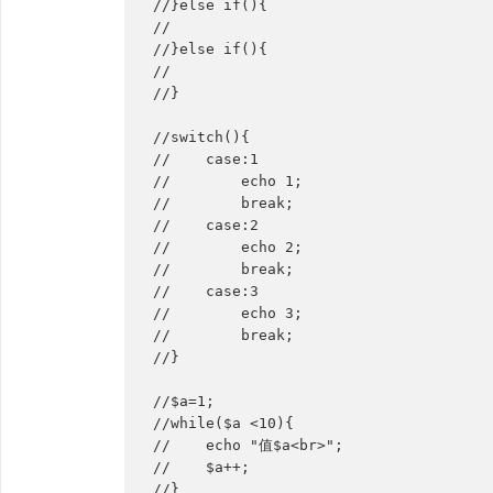
//}else if(){
//
//}else if(){
//
//}
//switch(){
//    case:1
//        echo 1;
//        break;
//    case:2
//        echo 2;
//        break;
//    case:3
//        echo 3;
//        break;
//}
//$a=1;
//while($a <10){
//    echo "值$a<br>";
//    $a++;
//}