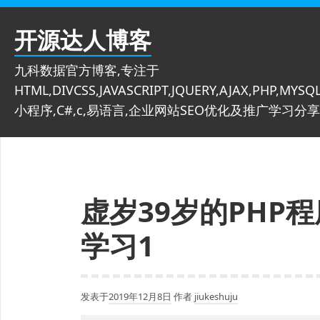
跳
至
开源达人博客
内
容
九科数据官方博客,专注于
HTML,DIVCSS,JAVASCRIPT,JQUERY,AJAX,PHP,MYSQL
小程序,C#,c,易语言,企业网站SEO优化及推广学习分享
虚岁39岁的PHP
学习1
发表于
2019年12月8日
作者
jiukeshuju