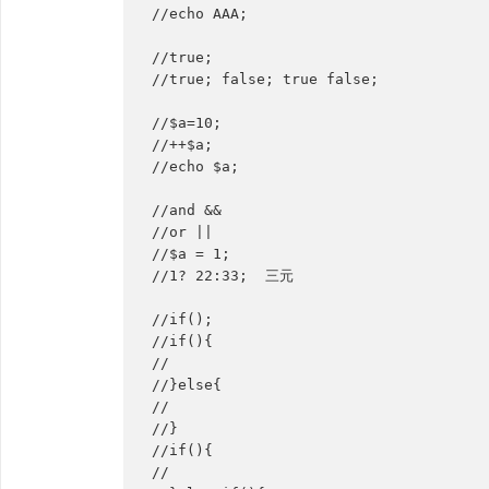
//echo AAA;
//true;
//true; false; true false;
//$a=10;
//++$a;
//echo $a;
//and &&
//or ||
//$a = 1;
//1? 22:33;  三元
//if();
//if(){
//
//}else{
//
//}
//if(){
//