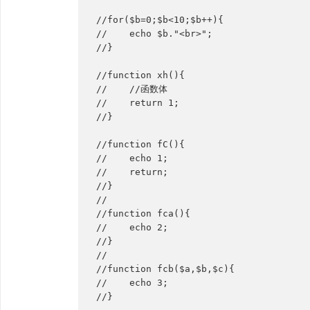
//for($b=0;$b<10;$b++){
//    echo $b."<br>";
//}
//function xh(){
//    //函数体
//    return 1;
//}
//function fC(){
//    echo 1;
//    return;
//}
//
//function fca(){
//    echo 2;
//}
//
//function fcb($a,$b,$c){
//    echo 3;
//}