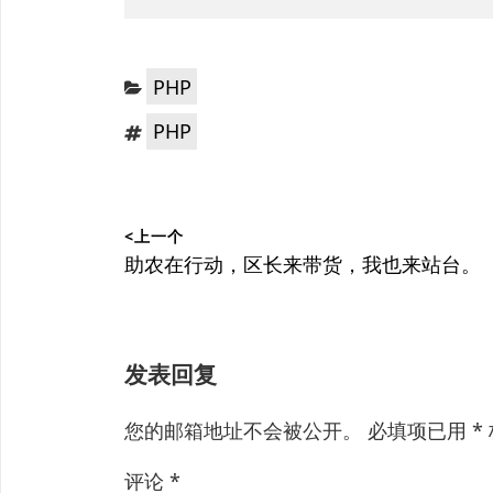
分
PHP
类：
标
PHP
签：
文
<上一个
章
上
助农在行动，区长来带货，我也来站台。
篇
导
文
航
章：
发表回复
您的邮箱地址不会被公开。
必填项已用
*
评论
*