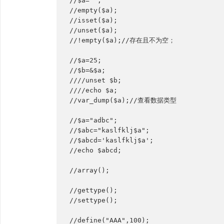
//$a="";
//empty($a);
//isset($a);
//unset($a);
//!empty($a);//存在且不为空；
//$a=25;
//$b=&$a;
////unset $b;
////echo $a;
//var_dump($a);//查看数据类型
//$a="adbc";
//$abc="kaslfklj$a";
//$abcd='kaslfklj$a';
//echo $abcd;
//array();
//gettype();
//settype();
//define("AAA",100);