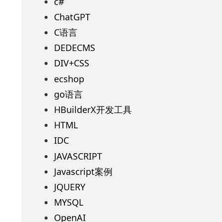
c#
ChatGPT
C语言
DEDECMS
DIV+CSS
ecshop
go语言
HBuilderX开发工具
HTML
IDC
JAVASCRIPT
Javascript案例
JQUERY
MYSQL
OpenAI