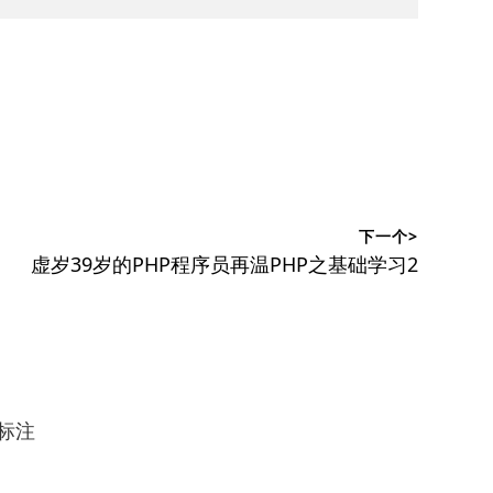
下一个>
下
虚岁39岁的PHP程序员再温PHP之基础学习2
篇
文
章：
标注