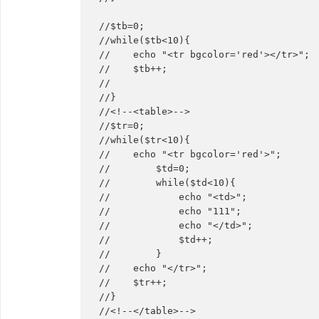
//$tb=0;
//while($tb<10){
//    echo "<tr bgcolor='red'></tr>";
//    $tb++;
//
//}
//<!--<table>-->
//$tr=0;
//while($tr<10){
//    echo "<tr bgcolor='red'>";
//        $td=0;
//        while($td<10){
//            echo "<td>";
//            echo "111";
//            echo "</td>";
//            $td++;
//        }
//    echo "</tr>";
//    $tr++;
//}
//<!--</table>-->