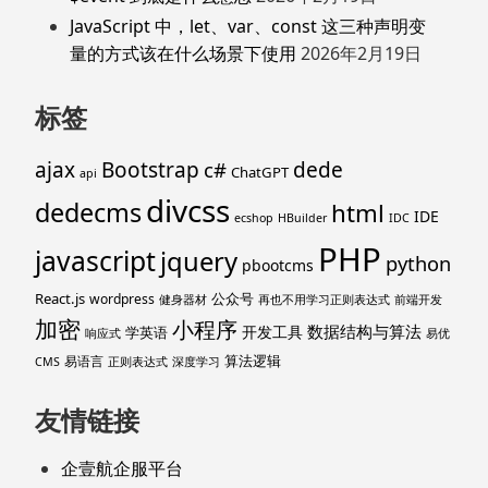
JavaScript 中，let、var、const 这三种声明变
量的方式该在什么场景下使用
2026年2月19日
标签
ajax
Bootstrap
c#
dede
ChatGPT
api
divcss
dedecms
html
IDE
ecshop
HBuilder
IDC
PHP
javascript
jquery
python
pbootcms
React.js
公众号
wordpress
健身器材
再也不用学习正则表达式
前端开发
加密
小程序
数据结构与算法
开发工具
学英语
响应式
易优
算法逻辑
易语言
CMS
正则表达式
深度学习
友情链接
企壹航企服平台