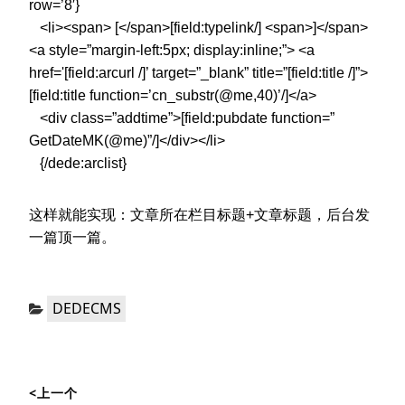
row=’8′}
<li><span> [</span>[field:typelink/] <span>]</span>
<a style=”margin-left:5px; display:inline;”> <a
href='[field:arcurl /]’ target=”_blank” title=”[field:title /]”>
[field:title function=’cn_substr(@me,40)’/]</a>
<div class=”addtime”>[field:pubdate function=”
GetDateMK(@me)”/]</div></li>
{/dede:arclist}
这样就能实现：文章所在栏目标题+文章标题，后台发
一篇顶一篇。
分
DEDECMS
类：
文
<上一个
章