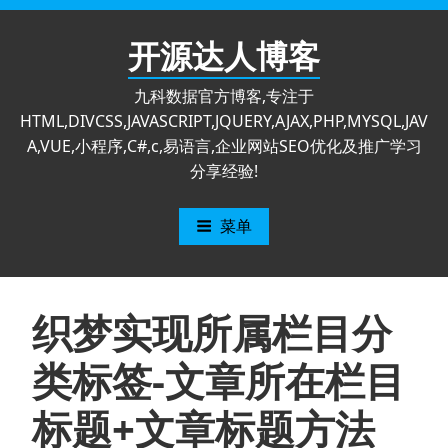
跳
至
开源达人博客
内
容
九科数据官方博客,专注于
HTML,DIVCSS,JAVASCRIPT,JQUERY,AJAX,PHP,MYSQL,JAV
A,VUE,小程序,C#,c,易语言,企业网站SEO优化及推广学习
分享经验!
菜单
织梦实现所属栏目分
类标签-文章所在栏目
标题+文章标题方法