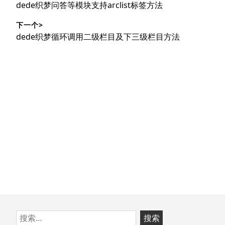
上
dede织梦问答等模块支持arclist标签方法
导
篇
下一个>
文
航
下
dede织梦循环调用二级栏目及下三级栏目方法
章：
篇
文
章：
跳
搜