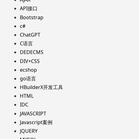
API接口
Bootstrap
c#
ChatGPT
C语言
DEDECMS
DIV+CSS
ecshop
go语言
HBuilderX开发工具
HTML
IDC
JAVASCRIPT
Javascript案例
JQUERY