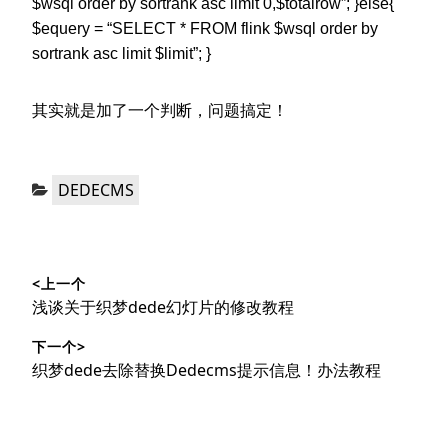
$wsql order by sortrank asc limit 0,$totalrow”; }else{
$equery = “SELECT * FROM flink $wsql order by
sortrank asc limit $limit”; }
其实就是加了一个判断，问题搞定！
分
DEDECMS
类：
文
<上一个
章
上
浅谈关于织梦dede幻灯片的修改教程
导
篇
下一个>
文
航
下
织梦dede去除替换Dedecms提示信息！办法教程
章：
篇
文
章：