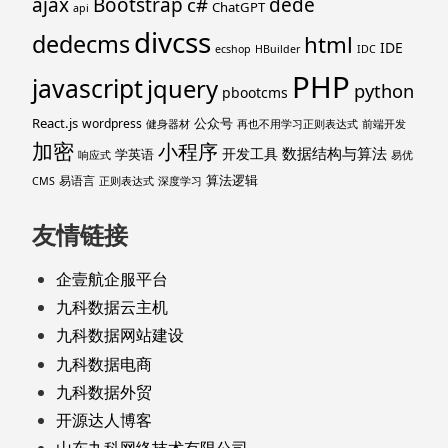
ajax
Bootstrap
c#
dede
ChatGPT
api
divcss
dedecms
html
IDE
ecshop
HBuilder
IDC
PHP
javascript
jquery
python
pbootcms
React.js
公众号
wordpress
健身器材
再也不用学习正则表达式
前端开发
加密
小程序
数据结构与算法
开发工具
学英语
响应式
易优
算法逻辑
易语言
CMS
正则表达式
深度学习
友情链接
企壹航企服平台
九科数据云主机
九科数据网站建设
九科数据电商
九科数据外贸
开源达人博客