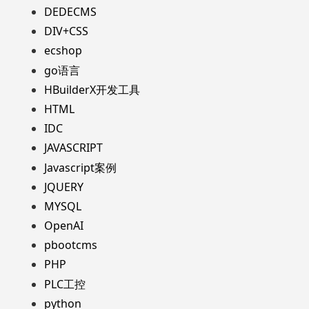
DEDECMS
DIV+CSS
ecshop
go语言
HBuilderX开发工具
HTML
IDC
JAVASCRIPT
Javascript案例
JQUERY
MYSQL
OpenAI
pbootcms
PHP
PLC工控
python