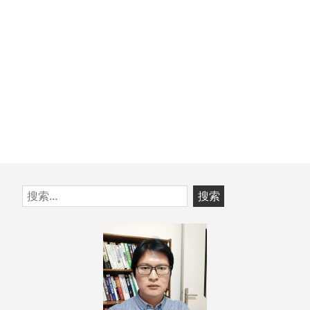
跳
搜
至
索：
页
脚