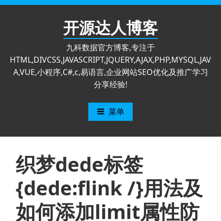
跳
至
开源达人博客
内
容
九科数据官方博客,专注于
HTML,DIVCSS,JAVASCRIPT,JQUERY,AJAX,PHP,MYSQL,JAV
A,VUE,小程序,C#,c,易语言,企业网站SEO优化及推广学习
分享经验!
菜单
织梦dede标签
{dede:flink /}用法及
如何添加limit属性防