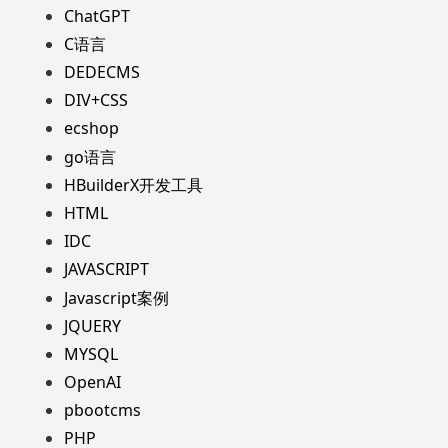
ChatGPT
C语言
DEDECMS
DIV+CSS
ecshop
go语言
HBuilderX开发工具
HTML
IDC
JAVASCRIPT
Javascript案例
JQUERY
MYSQL
OpenAI
pbootcms
PHP