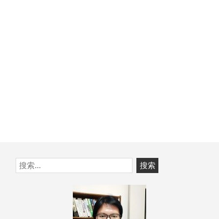
文
章：
跳
搜
至
索：
页
脚