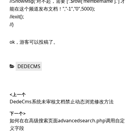
//ShowMsg(“对不起，需要 [“.$row[‘membername’].”] 才
能在这个频道发布文档！”,”-1″,”0″,5000);
//exit();
//}
ok，游客可以投稿了。
分
DEDECMS
类：
文
<上一个
章
上
DedeCms系统未审核文档禁止动态浏览修改方法
导
篇
下一个>
文
航
下
如何在在高级搜索页面advancedsearch.php调用自定
章：
篇
义字段