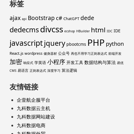
标签
ajax
Bootstrap
c#
dede
ChatGPT
api
divcss
dedecms
html
IDE
ecshop
HBuilder
IDC
PHP
javascript
jquery
python
pbootcms
React.js
公众号
wordpress
健身器材
再也不用学习正则表达式
前端开发
加密
小程序
数据结构与算法
开发工具
学英语
响应式
易优
算法逻辑
易语言
CMS
正则表达式
深度学习
友情链接
企壹航企服平台
九科数据云主机
九科数据网站建设
九科数据电商
九科数据外贸