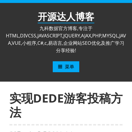
跳
至
开源达人博客
内
容
九科数据官方博客,专注于
HTML,DIVCSS,JAVASCRIPT,JQUERY,AJAX,PHP,MYSQL,JAV
A,VUE,小程序,C#,c,易语言,企业网站SEO优化及推广学习
分享经验!
菜单
实现DEDE游客投稿方
法