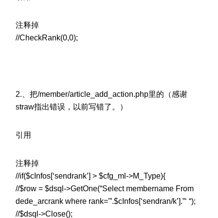
注释掉
//CheckRank(0,0);
2.、把/member/article_add_action.php里的（感谢
straw指出错误，以前写错了。）
引用
注释掉
//if($cInfos[‘sendrank’] > $cfg_ml->M_Type){
//$row = $dsql->GetOne(“Select membername From
dede_arcrank where rank='”.$cInfos[‘sendran/k’].”‘ “);
//$dsql->Close();