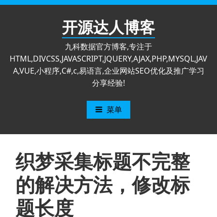
跳
至
开源达人博客
内
容
九科数据官方博客,专注于
HTML,DIVCSS,JAVASCRIPT,JQUERY,AJAX,PHP,MYSQL,JAV
A,VUE,小程序,C#,c,易语言,企业网站SEO优化及推广学习
分享经验!
菜单
织梦采集标题不完整
的解决方法，修改标
题长度