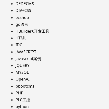
DEDECMS
DIV+CSS
ecshop
go语言
HBuilderX开发工具
HTML
IDC
JAVASCRIPT
Javascript案例
JQUERY
MYSQL
OpenAI
pbootcms
PHP
PLC工控
python