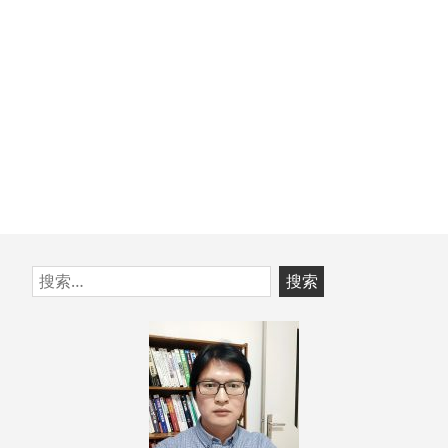
跳
搜
至
索：
页
脚