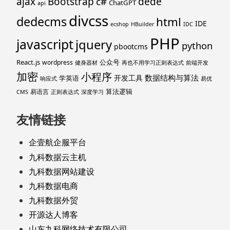
ajax
Bootstrap
c#
dede
ChatGPT
api
divcss
dedecms
html
IDE
ecshop
HBuilder
IDC
PHP
javascript
jquery
python
pbootcms
React.js
公众号
wordpress
健身器材
再也不用学习正则表达式
前端开发
加密
小程序
数据结构与算法
开发工具
学英语
响应式
易优
算法逻辑
易语言
CMS
正则表达式
深度学习
友情链接
企壹航企服平台
九科数据云主机
九科数据网站建设
九科数据电商
九科数据外贸
开源达人博客
山东九科网络技术有限公司