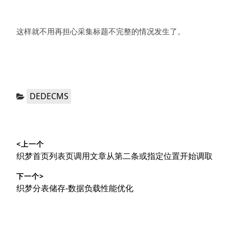
这样就不用再担心采集标题不完整的情况发生了。
分
DEDECMS
类：
文
<上一个
章
上
织梦首页列表页调用文章从第二条或指定位置开始调取
导
篇
下一个>
文
航
下
织梦分表储存-数据负载性能优化
章：
篇
文
章：