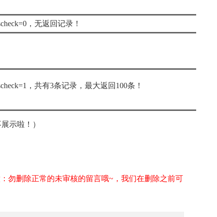
ere ischeck=0，无返回记录！
where ischeck=1，共有3条记录，最大返回100条！
不展示啦！）
意：勿删除正常的未审核的留言哦~，我们在删除之前可