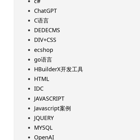
c#
ChatGPT
C语言
DEDECMS
DIV+CSS
ecshop
go语言
HBuilderX开发工具
HTML
IDC
JAVASCRIPT
Javascript案例
JQUERY
MYSQL
OpenAI