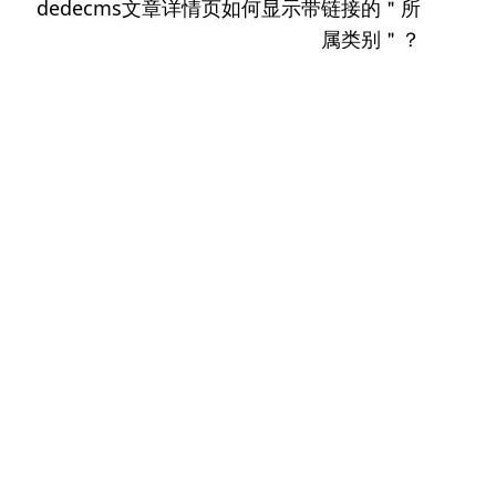
下
dedecms文章详情页如何显示带链接的＂所
篇
属类别＂？
文
章：