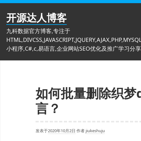
跳
至
开源达人博客
内
容
九科数据官方博客,专注于
HTML,DIVCSS,JAVASCRIPT,JQUERY,AJAX,PHP,MYSQL
小程序,C#,c,易语言,企业网站SEO优化及推广学习分享
如何批量删除织梦d
言？
发表于
2020年10月2日
作者
jiukeshuju