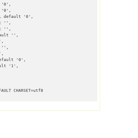
'0',  

'0',  

 default '0',  

 '',  

 '',  

ult '',  

,  

'',  

,  

fault '0',  

lt '1',  

FAULT CHARSET=utf8  