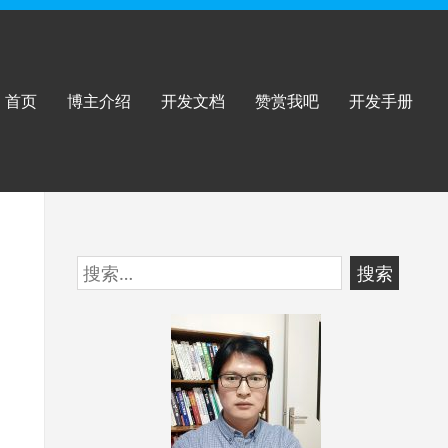
首页
博主介绍
开发文档
赞赏我吧
开发手册
跳
搜
至
索：
页
脚