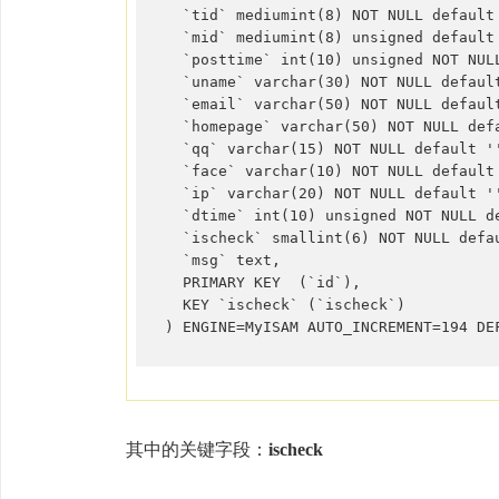
  `tid` mediumint(8) NOT NULL default 
  `mid` mediumint(8) unsigned default 
  `posttime` int(10) unsigned NOT NULL
  `uname` varchar(30) NOT NULL default
  `email` varchar(50) NOT NULL default
  `homepage` varchar(50) NOT NULL defa
  `qq` varchar(15) NOT NULL default ''
  `face` varchar(10) NOT NULL default 
  `ip` varchar(20) NOT NULL default ''
  `dtime` int(10) unsigned NOT NULL de
  `ischeck` smallint(6) NOT NULL defau
  `msg` text,  

  PRIMARY KEY  (`id`),  

  KEY `ischeck` (`ischeck`)  

) ENGINE=MyISAM AUTO_INCREMENT=194 DE
其中的关键字段：
ischeck