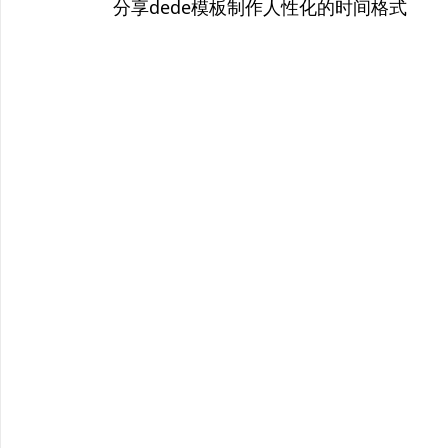
章
上
分享dede模板制作人性化的时间格式
篇
导
文
航
章：