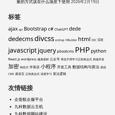
量的方式该在什么场景下使用
2026年2月19日
标签
ajax
Bootstrap
c#
dede
ChatGPT
api
divcss
dedecms
html
IDE
ecshop
HBuilder
IDC
PHP
javascript
jquery
python
pbootcms
React.js
公众号
wordpress
健身器材
再也不用学习正则表达式
前端开发
加密
小程序
数据结构与算法
开发工具
学英语
响应式
易优
算法逻辑
易语言
CMS
正则表达式
深度学习
友情链接
企壹航企服平台
九科数据云主机
九科数据网站建设