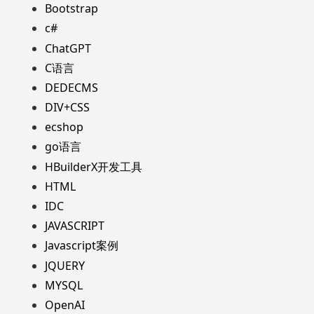
Bootstrap
c#
ChatGPT
C语言
DEDECMS
DIV+CSS
ecshop
go语言
HBuilderX开发工具
HTML
IDC
JAVASCRIPT
Javascript案例
JQUERY
MYSQL
OpenAI