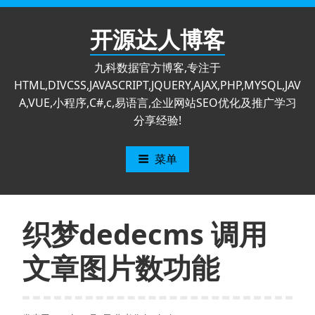
跳
至
开源达人博客
内
容
九科数据官方博客,专注于
HTML,DIVCSS,JAVASCRIPT,JQUERY,AJAX,PHP,MYSQL,JAV
A,VUE,小程序,C#,c,易语言,企业网站SEO优化及推广学习
分享经验!
菜单
织梦dedecms 调用
文章图片数功能