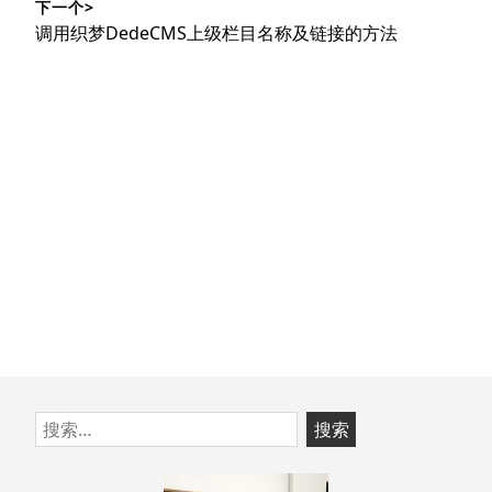
下一个>
文
航
下
调用织梦DedeCMS上级栏目名称及链接的方法
章：
篇
文
章：
跳
搜
至
索：
页