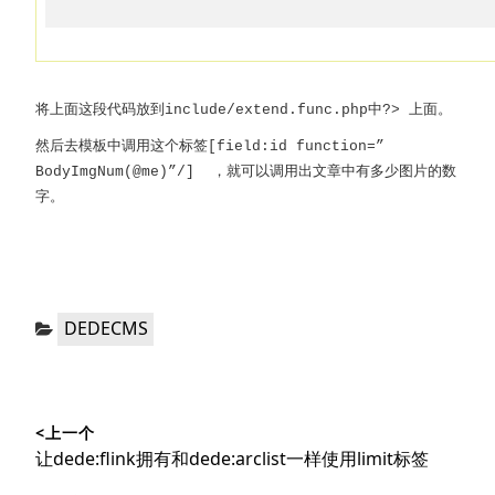
将上面这段代码放到include/extend.func.php中?> 上面。
然后去模板中调用这个标签[field:id function=”
BodyImgNum(@me)”/] ，就可以调用出文章中有多少图片的数
字。
分
DEDECMS
类：
文
<上一个
章
上
让dede:flink拥有和dede:arclist一样使用limit标签
导
篇