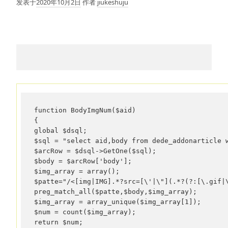
发表于
2020年10月2日
作者
jiukeshuju
function BodyImgNum($aid)

{

global $dsql;

$sql = "select aid,body from dede_addonarticle w
$arcRow = $dsql->GetOne($sql);

$body = $arcRow['body'];

$img_array = array();

$patte="/<[img|IMG].*?src=[\'|\"](.*?(?:[\.gif|\
preg_match_all($patte,$body,$img_array);

$img_array = array_unique($img_array[1]);

$num = count($img_array);

return $num;