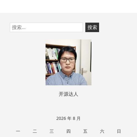
跳
搜
至
索：
页
脚
开源达人
2026 年 8 月
一
二
三
四
五
六
日