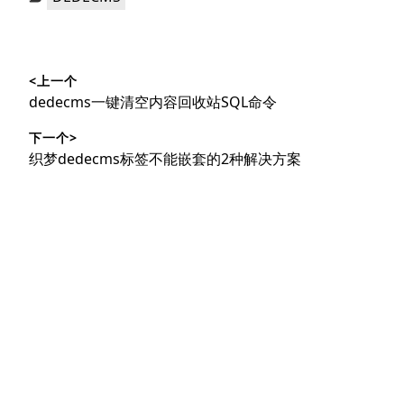
类：
文
<上一个
章
上
dedecms一键清空内容回收站SQL命令
导
篇
下一个>
文
航
下
织梦dedecms标签不能嵌套的2种解决方案
章：
篇
文
章：