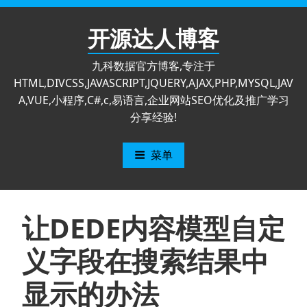
跳
至
开源达人博客
内
容
九科数据官方博客,专注于
HTML,DIVCSS,JAVASCRIPT,JQUERY,AJAX,PHP,MYSQL,JAV
A,VUE,小程序,C#,c,易语言,企业网站SEO优化及推广学习
分享经验!
菜单
让DEDE内容模型自定
义字段在搜索结果中
显示的办法