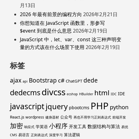
月13日
2026 年最有前景的编程方向
2026年2月21日
你想知道在 JavaScript 函数里，形参写
$event 到底是什么意思
2026年2月19日
JavaScript 中，let、var、const 这三种声明变
量的方式该在什么场景下使用
2026年2月19日
标签
ajax
Bootstrap
c#
dede
ChatGPT
api
divcss
dedecms
html
IDE
ecshop
HBuilder
IDC
PHP
javascript
jquery
python
pbootcms
React.js
公众号
wordpress
健身器材
再也不用学习正则表达式
前端开发
加密
小程序
数据结构与算法
开发工具
学英语
响应式
易优
算法逻辑
易语言
CMS
正则表达式
深度学习