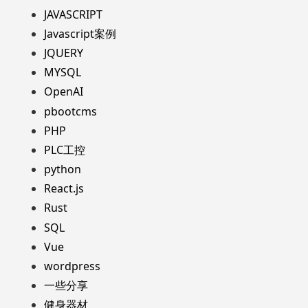
JAVASCRIPT
Javascript案例
JQUERY
MYSQL
OpenAI
pbootcms
PHP
PLC工控
python
React.js
Rust
SQL
Vue
wordpress
一些分享
健身器材