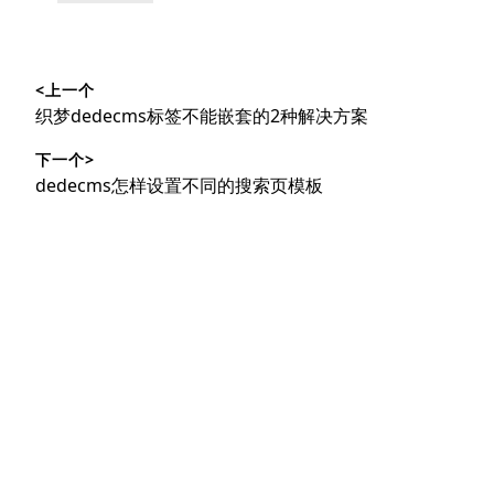
类：
文
<上一个
章
上
织梦dedecms标签不能嵌套的2种解决方案
导
篇
下一个>
文
航
下
dedecms怎样设置不同的搜索页模板
章：
篇
文
章：