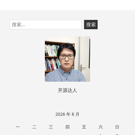
跳
搜
至
索：
页
脚
开源达人
2026 年 8 月
一
二
三
四
五
六
日