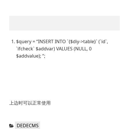
$query = “INSERT INTO `{$diy->table}` (`id`,
`ifcheck` $addvar) VALUES (NULL, 0
$addvalue); “;
上边时可以正常使用
分
DEDECMS