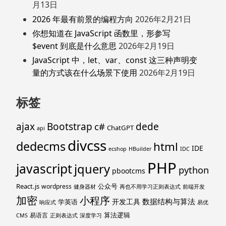
月13日
2026 年最有前景的编程方向
2026年2月21日
你想知道在 JavaScript 函数里，形参写
$event 到底是什么意思
2026年2月19日
JavaScript 中，let、var、const 这三种声明变
量的方式该在什么场景下使用
2026年2月19日
标签
ajax
Bootstrap
c#
dede
ChatGPT
api
divcss
dedecms
html
IDE
ecshop
HBuilder
IDC
PHP
javascript
jquery
python
pbootcms
React.js
公众号
wordpress
健身器材
再也不用学习正则表达式
前端开发
加密
小程序
数据结构与算法
开发工具
学英语
响应式
易优
算法逻辑
易语言
CMS
正则表达式
深度学习