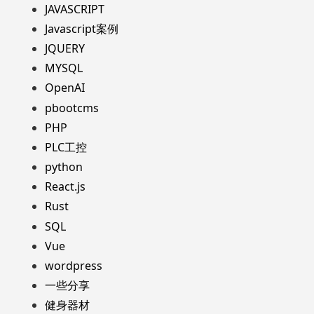
JAVASCRIPT
Javascript案例
JQUERY
MYSQL
OpenAI
pbootcms
PHP
PLC工控
python
React.js
Rust
SQL
Vue
wordpress
一些分享
健身器材