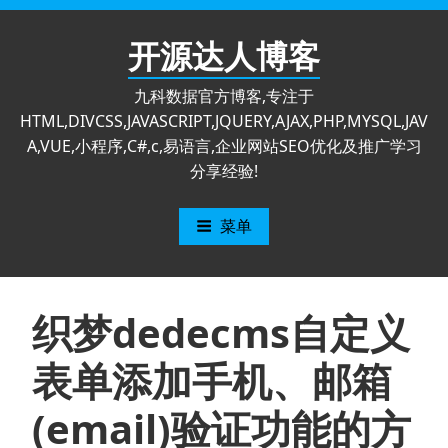
跳
至
开源达人博客
内
容
九科数据官方博客,专注于
HTML,DIVCSS,JAVASCRIPT,JQUERY,AJAX,PHP,MYSQL,JAV
A,VUE,小程序,C#,c,易语言,企业网站SEO优化及推广学习
分享经验!
菜单
织梦dedecms自定义
表单添加手机、邮箱
(email)验证功能的方