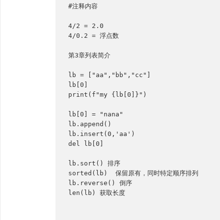
#注释内容

4/2 = 2.0

4/0.2 = 浮点数

第3章列表简介

lb = ["aa","bb","cc"]

lb[0]

print(f"my {lb[0]}")

lb[0] = "nana"

lb.append()

lb.insert(0,'aa')

del lb[0]

lb.sort() 排序

sorted(lb)  保留原有，同时特定顺序排列

lb.reverse() 倒序

len(lb) 获取长度
