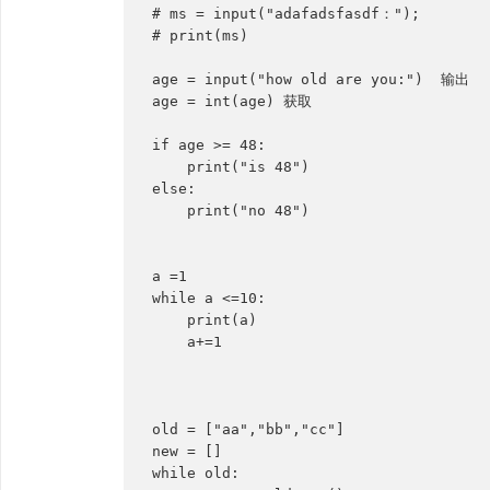
# ms = input("adafadsfasdf：");

# print(ms)

age = input("how old are you:")  输出

age = int(age) 获取

if age >= 48:

    print("is 48")

else:

    print("no 48")

a =1

while a <=10:

    print(a)

    a+=1

old = ["aa","bb","cc"]

new = []

while old:
