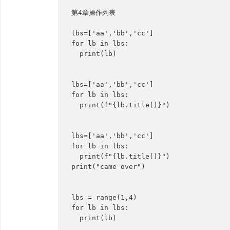
第4章操作列表

lbs=['aa','bb','cc']

for lb in lbs:

  print(lb)

lbs=['aa','bb','cc']

for lb in lbs:

  print(f"{lb.title()}")

lbs=['aa','bb','cc']

for lb in lbs:

  print(f"{lb.title()}")

print("came over")

lbs = range(1,4)

for lb in lbs:

  print(lb)
