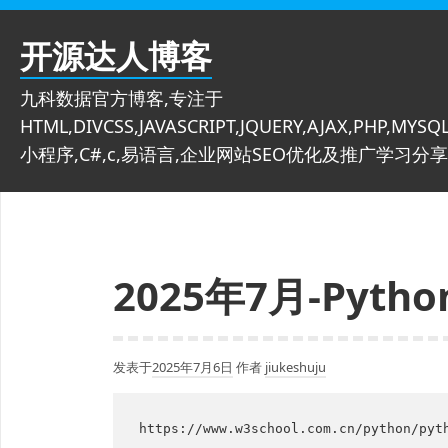
跳
至
开源达人博客
内
容
九科数据官方博客,专注于
HTML,DIVCSS,JAVASCRIPT,JQUERY,AJAX,PHP,MYSQL
小程序,C#,c,易语言,企业网站SEO优化及推广学习分享
2025年7月-Pyt
发表于
2025年7月6日
作者
jiukeshuju
https://www.w3school.com.cn/python/pyth