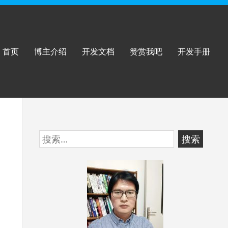
首页
博主介绍
开发文档
赞赏我吧
开发手册
跳
搜
至
索：
页
脚