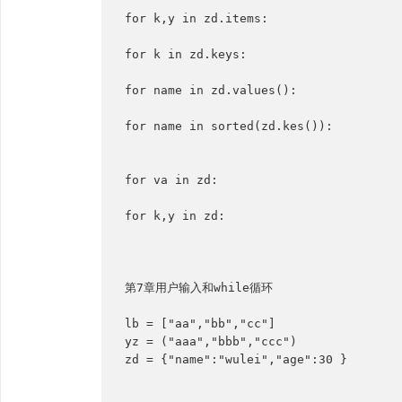
for k,y in zd.items:

for k in zd.keys:

for name in zd.values():

for name in sorted(zd.kes()):

for va in zd:

for k,y in zd:

第7章用户输入和while循环

lb = ["aa","bb","cc"]

yz = ("aaa","bbb","ccc")

zd = {"name":"wulei","age":30 }
