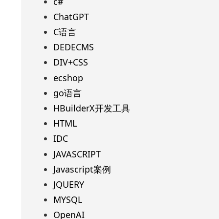
c#
ChatGPT
C语言
DEDECMS
DIV+CSS
ecshop
go语言
HBuilderX开发工具
HTML
IDC
JAVASCRIPT
Javascript案例
JQUERY
MYSQL
OpenAI