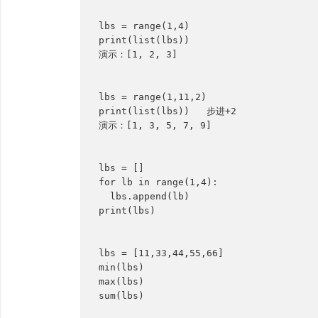
lbs = range(1,4)

print(list(lbs))

演示：[1, 2, 3]

lbs = range(1,11,2)

print(list(lbs))   步进+2

演示：[1, 3, 5, 7, 9]

lbs = []

for lb in range(1,4):

  lbs.append(lb)

print(lbs)

lbs = [11,33,44,55,66]

min(lbs)

max(lbs)

sum(lbs)
