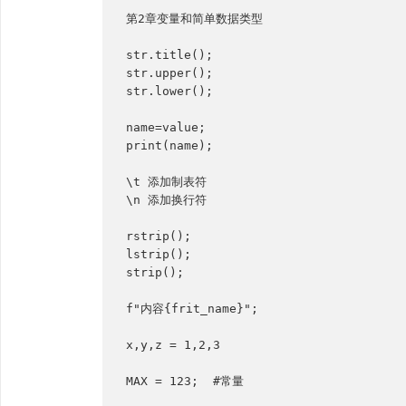
第2章变量和简单数据类型

str.title();

str.upper();

str.lower();

name=value;

print(name);

\t 添加制表符

\n 添加换行符

rstrip();

lstrip();

strip();

f"内容{frit_name}";

x,y,z = 1,2,3

MAX = 123;  #常量
