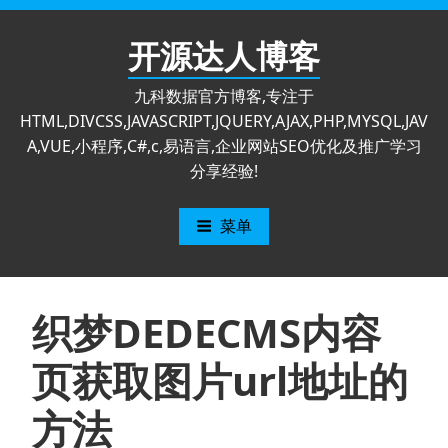
跳
至
开源达人博客
内
容
九科数据官方博客,专注于
HTML,DIVCSS,JAVASCRIPT,JQUERY,AJAX,PHP,MYSQL,JAV
A,VUE,小程序,C#,c,易语言,企业网站SEO优化及推广学习
分享经验!
菜单
织梦DEDECMS内容
页获取图片url地址的
方法