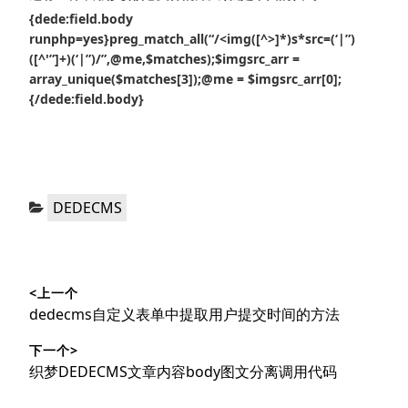
{dede:field.body
runphp=yes}preg_match_all(“/<img([^>]*)s*src=(‘|”)
([^'”]+)(‘|”)/”,@me,$matches);$imgsrc_arr =
array_unique($matches[3]);@me = $imgsrc_arr[0];
{/dede:field.body}
分
DEDECMS
类：
文
<上一个
章
上
dedecms自定义表单中提取用户提交时间的方法
导
篇
下一个>
文
航
下
织梦DEDECMS文章内容body图文分离调用代码
章：
篇