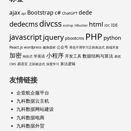
ajax
Bootstrap
c#
dede
ChatGPT
api
divcss
dedecms
html
IDE
ecshop
HBuilder
IDC
PHP
javascript
jquery
python
pbootcms
React.js
公众号
wordpress
健身器材
再也不用学习正则表达式
前端开发
加密
小程序
数据结构与算法
开发工具
学英语
响应式
易优
算法逻辑
易语言
CMS
正则表达式
深度学习
友情链接
企壹航企服平台
九科数据云主机
九科数据网站建设
九科数据电商
九科数据外贸