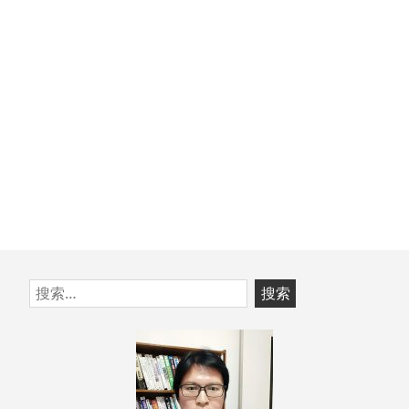
文
章：
跳
搜
至
索：
页
脚