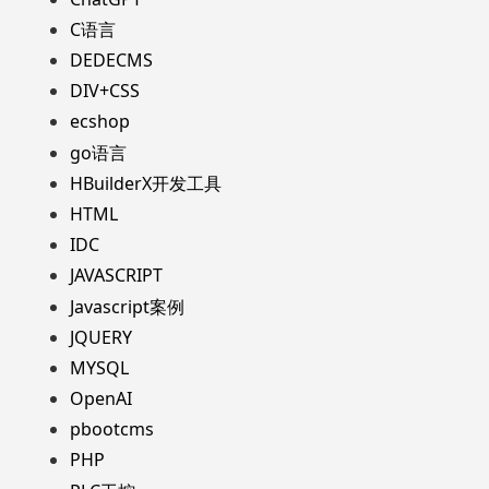
C语言
DEDECMS
DIV+CSS
ecshop
go语言
HBuilderX开发工具
HTML
IDC
JAVASCRIPT
Javascript案例
JQUERY
MYSQL
OpenAI
pbootcms
PHP