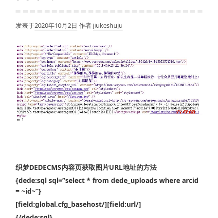
发表于
2020年10月2日
作者
jiukeshuju
织梦DEDECMS内容页获取图片URL地址的方法
{dede:sql sql=”select * from dede_uploads where arcid
= ~id~”}
[field:global.cfg_basehost/][field:url/]
{/dede:sql}