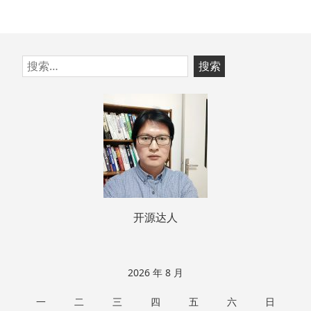
跳
搜
至
索：
页
脚
开源达人
2026 年 8 月
一
二
三
四
五
六
日