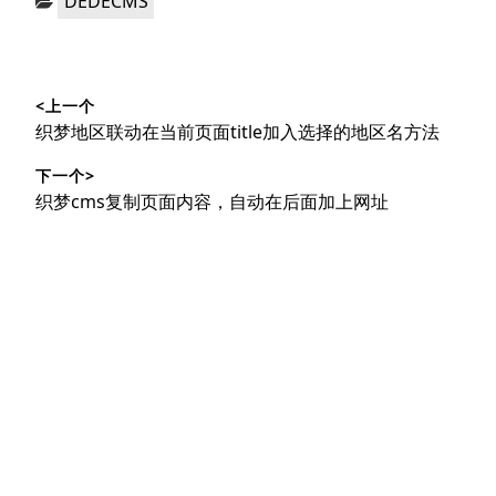
DEDECMS
类：
文
<上一个
章
上
织梦地区联动在当前页面title加入选择的地区名方法
导
篇
下一个>
文
航
下
织梦cms复制页面内容，自动在后面加上网址
章：
篇
文
章：