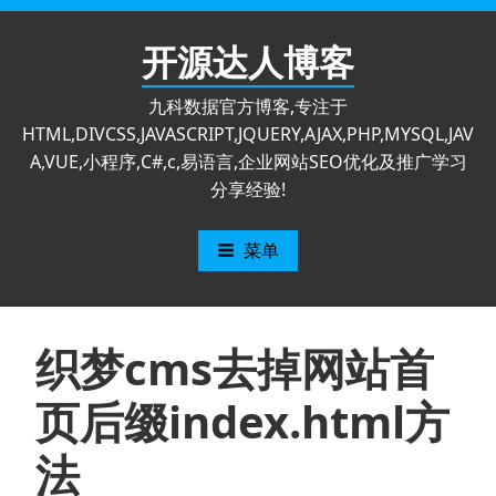
跳
至
开源达人博客
内
容
九科数据官方博客,专注于
HTML,DIVCSS,JAVASCRIPT,JQUERY,AJAX,PHP,MYSQL,JAV
A,VUE,小程序,C#,c,易语言,企业网站SEO优化及推广学习
分享经验!
菜单
织梦cms去掉网站首
页后缀index.html方
法