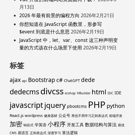
月13日
2026 年最有前景的编程方向
2026年2月21日
你想知道在 JavaScript 函数里，形参写
$event 到底是什么意思
2026年2月19日
JavaScript 中，let、var、const 这三种声明变
量的方式该在什么场景下使用
2026年2月19日
标签
ajax
Bootstrap
c#
dede
ChatGPT
api
divcss
dedecms
html
IDE
ecshop
HBuilder
IDC
PHP
javascript
jquery
python
pbootcms
React.js
公众号
wordpress
健身器材
再也不用学习正则表达式
前端开发
加密
小程序
数据结构与算法
开发工具
学英语
响应式
易优
算法逻辑
易语言
CMS
正则表达式
深度学习