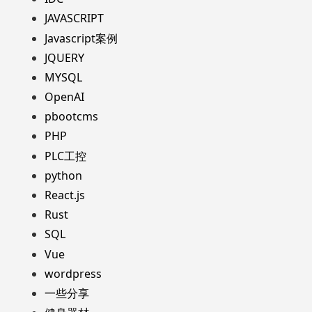
JAVASCRIPT
Javascript案例
JQUERY
MYSQL
OpenAI
pbootcms
PHP
PLC工控
python
React.js
Rust
SQL
Vue
wordpress
一些分享