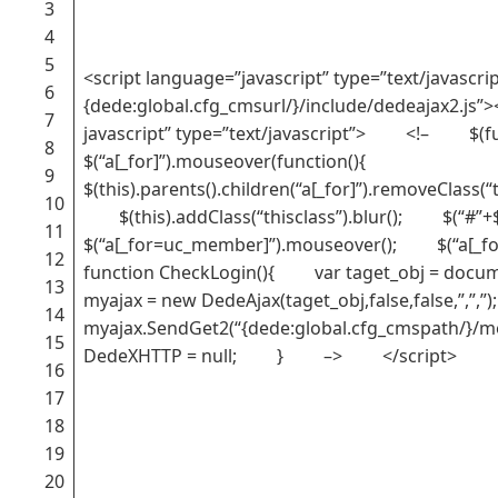
3
4
5
<script language=”javascript” type=”text/javascrip
6
{dede:global.cfg_cmsurl/}/include/dedeajax2.js
7
javascript” type=”text/javascript”> <!– $
8
$(“a[_for]”).mouseover(function(){
9
$(this).parents().children(“a[_for]”).removeClass(“t
10
$(this).addClass(“thisclass”).blur(); $(“#”+
11
$(“a[_for=uc_member]”).mouseover(); $(“a[_
12
function CheckLogin(){ var taget_obj = docu
13
myajax = new DedeAjax(taget_obj,false,false,”,
14
myajax.SendGet2(“{dede:global.cfg_cmspath/}
15
DedeXHTTP = null; } –> </script>
16
17
18
19
20