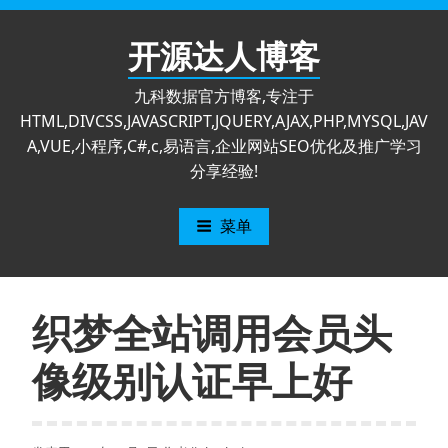
跳
至
开源达人博客
内
容
九科数据官方博客,专注于
HTML,DIVCSS,JAVASCRIPT,JQUERY,AJAX,PHP,MYSQL,JAV
A,VUE,小程序,C#,c,易语言,企业网站SEO优化及推广学习
分享经验!
菜单
织梦全站调用会员头
像级别认证早上好