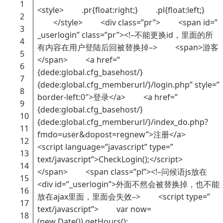
1
<style> .pr{float:right;} .pl{float:left;}
2
</style> <div class=”pr”> <span id=”
3
_userlogin” class=”pr”><!–不能更换id，里面的所
4
有内容在用户登陆后回被替换掉–> <span>游客
5
</span> <a href=”
6
{dede:global.cfg_basehost/}
7
{dede:global.cfg_memberurl/}/login.php” style=”
8
border-left:0″>登录</a> <a href=”
9
{dede:global.cfg_basehost/}
10
{dede:global.cfg_memberurl/}/index_do.php?
11
fmdo=user&dopost=regnew”>注册</a>
12
<script language=”javascript” type=”
13
text/javascript”>CheckLogin();</script>
14
</span> <span class=”pl”><!–问候语js放在
15
<div id=”_userlogin”>外面不然会被替换掉，也不能
16
放在ajax里面，里面会失效–> <script type=”
17
text/javascript”> var now=
18
(new Date()).getHours();