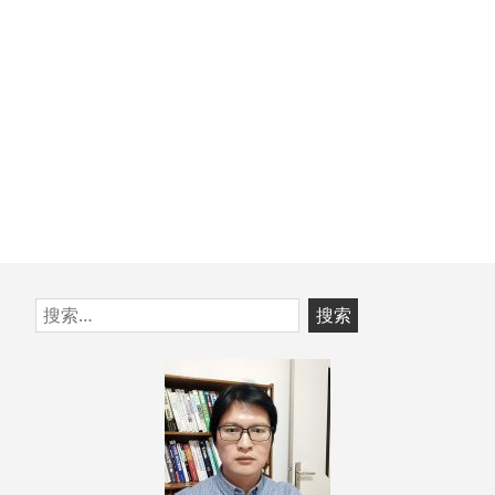
跳
搜
至
索：
页
脚