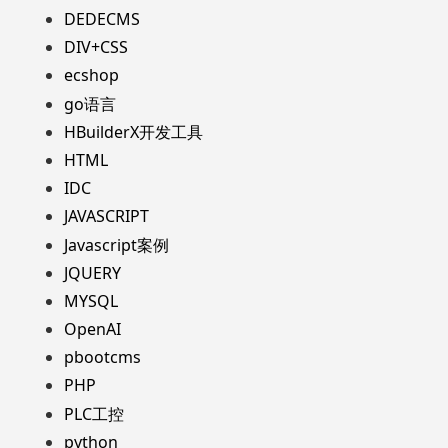
DEDECMS
DIV+CSS
ecshop
go语言
HBuilderX开发工具
HTML
IDC
JAVASCRIPT
Javascript案例
JQUERY
MYSQL
OpenAI
pbootcms
PHP
PLC工控
python