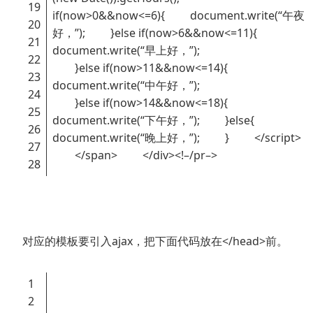
19
if(now>0&&now<=6){ document.write(“午夜
20
好，”); }else if(now>6&&now<=11){
21
document.write(“早上好，”);
22
}else if(now>11&&now<=14){
23
document.write(“中午好，”);
24
}else if(now>14&&now<=18){
25
document.write(“下午好，”); }else{
26
document.write(“晚上好，”); } </script>
27
</span> </div><!–/pr–>
28
对应的模板要引入ajax，把下面代码放在</head>前。
1
2