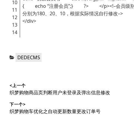
10
{ echo “注册会员”;} ?> </p><!–会员级
11
分别为180、20、10，根据实际情况自行修改–>
12
</div>
13
14
分
DEDECMS
类：
文
<上一个
章
上
织梦购物商品页判断用户未登录及弹出信息修改
导
篇
下一个>
文
航
下
织梦购物车优化之自动更新数量更改订单号
章：
篇
文
章：