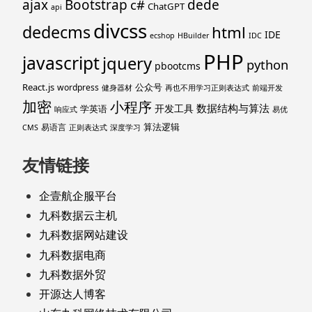
ajax
Bootstrap
c#
dede
ChatGPT
api
divcss
dedecms
html
IDE
ecshop
HBuilder
IDC
PHP
javascript
jquery
python
pbootcms
React.js
公众号
wordpress
健身器材
再也不用学习正则表达式
前端开发
加密
小程序
数据结构与算法
开发工具
学英语
响应式
易优
算法逻辑
易语言
CMS
正则表达式
深度学习
友情链接
企壹航企服平台
九科数据云主机
九科数据网站建设
九科数据电商
九科数据外贸
开源达人博客