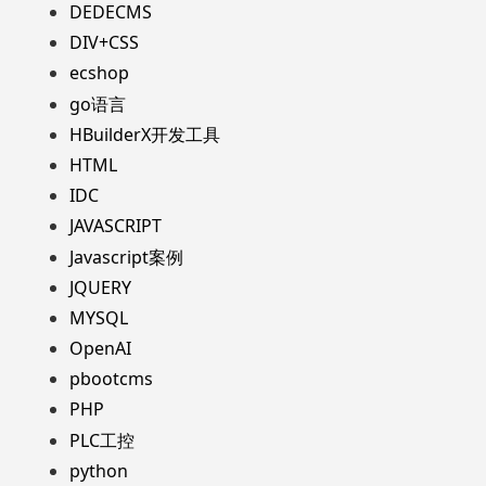
DEDECMS
DIV+CSS
ecshop
go语言
HBuilderX开发工具
HTML
IDC
JAVASCRIPT
Javascript案例
JQUERY
MYSQL
OpenAI
pbootcms
PHP
PLC工控
python