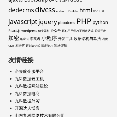
ChatGPT
api
divcss
dedecms
html
IDE
ecshop
HBuilder
IDC
PHP
javascript
jquery
python
pbootcms
React.js
公众号
wordpress
健身器材
再也不用学习正则表达式
前端开发
加密
小程序
数据结构与算法
开发工具
学英语
响应式
易优
算法逻辑
易语言
CMS
正则表达式
深度学习
友情链接
企壹航企服平台
九科数据云主机
九科数据网站建设
九科数据电商
九科数据外贸
开源达人博客
山东九科网络技术有限公司