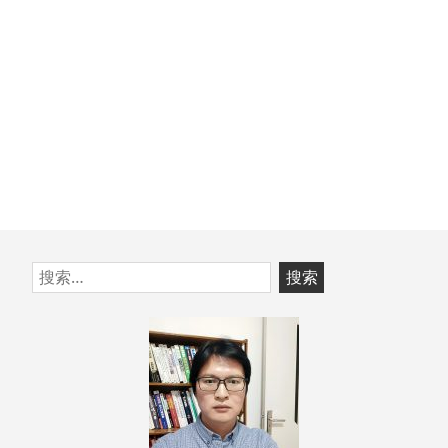
跳
搜
至
索：
页
脚