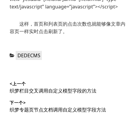
text/javascript” language=”javascript”></script>
这样，首页和列表页的点击次数也就能够像文章内
容页一样实时点击刷新了。
分
DEDECMS
类：
文
<上一个
章
上
织梦栏目交叉调用自定义模型字段的方法
导
篇
下一个>
文
航
下
织梦专题页节点文档调用自定义模型字段方法
章：
篇
文
章：