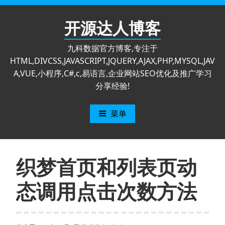
跳
至
开源达人博客
内
容
九科数据官方博客,专注于
HTML,DIVCSS,JAVASCRIPT,JQUERY,AJAX,PHP,MYSQL,JAV
A,VUE,小程序,C#,c,易语言,企业网站SEO优化及推广学习
分享经验!
菜单
织梦首页和列表页动
态调用点击次数方法