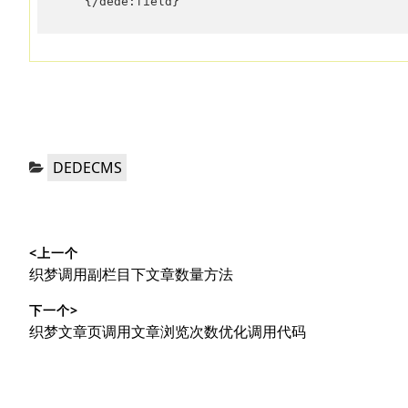
　　{/dede:field}
分
DEDECMS
类：
文
<上一个
章
上
织梦调用副栏目下文章数量方法
导
篇
下一个>
文
航
下
织梦文章页调用文章浏览次数优化调用代码
章：
篇
文
章：