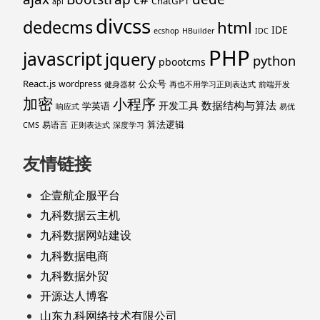
ChatGPT
api
divcss
dedecms
html
IDE
ecshop
HBuilder
IDC
PHP
javascript
jquery
python
pbootcms
React.js
公众号
wordpress
健身器材
再也不用学习正则表达式
前端开发
加密
小程序
数据结构与算法
开发工具
学英语
响应式
易优
算法逻辑
易语言
CMS
正则表达式
深度学习
友情链接
企壹航企服平台
九科数据云主机
九科数据网站建设
九科数据电商
九科数据外贸
开源达人博客
山东九科网络技术有限公司