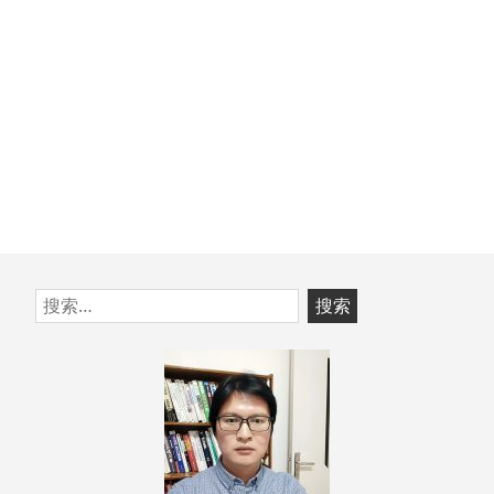
跳
搜
至
索：
页
脚