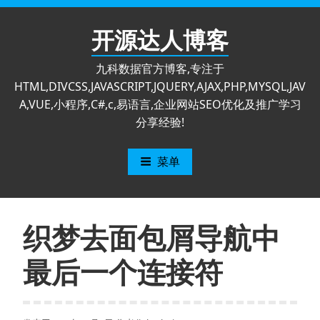
跳
至
开源达人博客
内
容
九科数据官方博客,专注于
HTML,DIVCSS,JAVASCRIPT,JQUERY,AJAX,PHP,MYSQL,JAV
A,VUE,小程序,C#,c,易语言,企业网站SEO优化及推广学习
分享经验!
菜单
织梦去面包屑导航中
最后一个连接符