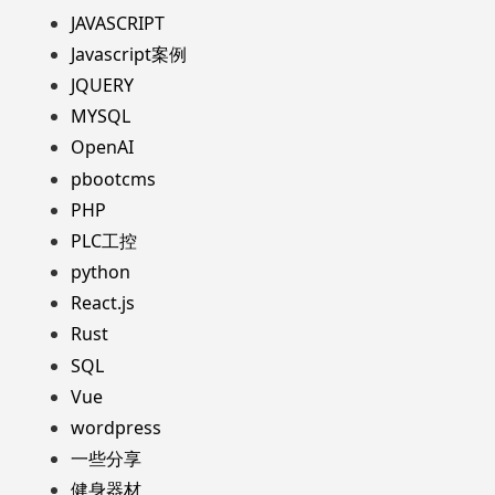
JAVASCRIPT
Javascript案例
JQUERY
MYSQL
OpenAI
pbootcms
PHP
PLC工控
python
React.js
Rust
SQL
Vue
wordpress
一些分享
健身器材