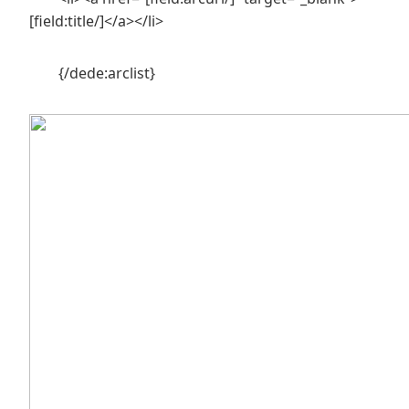
[field:title/]</a></li>
{/dede:arclist}