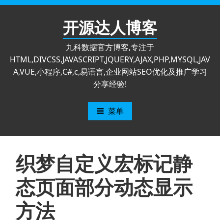
跳
至
开源达人博客
内
容
九科数据官方博客,专注于
HTML,DIVCSS,JAVASCRIPT,JQUERY,AJAX,PHP,MYSQL,JAV
A,VUE,小程序,C#,c,易语言,企业网站SEO优化及推广学习
分享经验!
菜单
织梦自定义宏标记静
态页面部分动态显示
方法