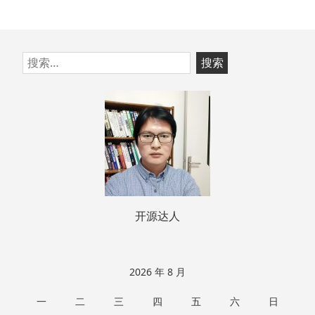
跳
搜
至
索：
页
脚
开源达人
2026 年 8 月
一
二
三
四
五
六
日