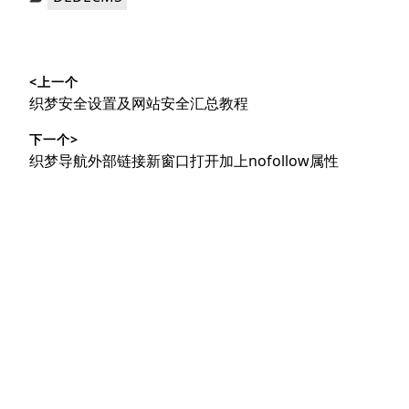
类：
文
<上一个
章
上
织梦安全设置及网站安全汇总教程
导
篇
下一个>
文
航
下
织梦导航外部链接新窗口打开加上nofollow属性
章：
篇
文
章：