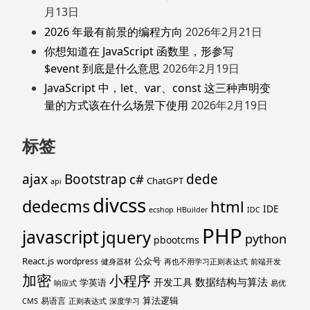
月13日
2026 年最有前景的编程方向
2026年2月21日
你想知道在 JavaScript 函数里，形参写
$event 到底是什么意思
2026年2月19日
JavaScript 中，let、var、const 这三种声明变
量的方式该在什么场景下使用
2026年2月19日
标签
ajax
Bootstrap
c#
dede
ChatGPT
api
divcss
dedecms
html
IDE
ecshop
HBuilder
IDC
PHP
javascript
jquery
python
pbootcms
React.js
公众号
wordpress
健身器材
再也不用学习正则表达式
前端开发
加密
小程序
数据结构与算法
开发工具
学英语
响应式
易优
算法逻辑
易语言
CMS
正则表达式
深度学习