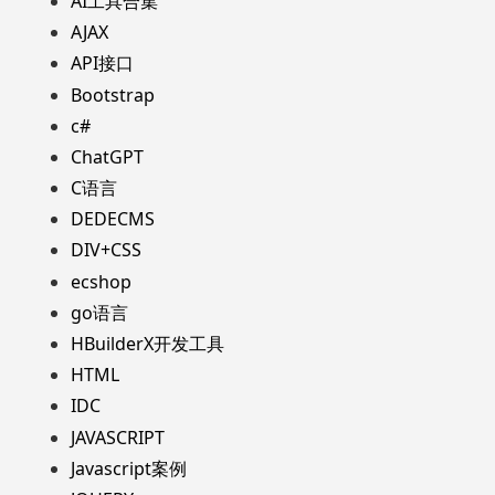
AI工具合集
AJAX
API接口
Bootstrap
c#
ChatGPT
C语言
DEDECMS
DIV+CSS
ecshop
go语言
HBuilderX开发工具
HTML
IDC
JAVASCRIPT
Javascript案例