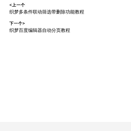
<上一个
章
上
织梦多条件联动筛选带删除功能教程
导
篇
下一个>
文
航
下
织梦百度编辑器自动分页教程
章：
篇
文
章：