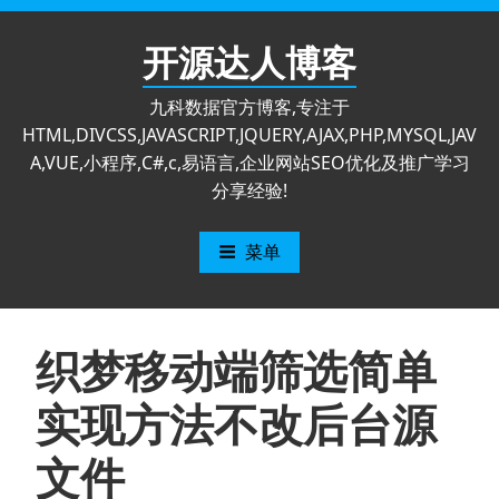
跳
至
开源达人博客
内
容
九科数据官方博客,专注于
HTML,DIVCSS,JAVASCRIPT,JQUERY,AJAX,PHP,MYSQL,JAV
A,VUE,小程序,C#,c,易语言,企业网站SEO优化及推广学习
分享经验!
菜单
织梦移动端筛选简单
实现方法不改后台源
文件