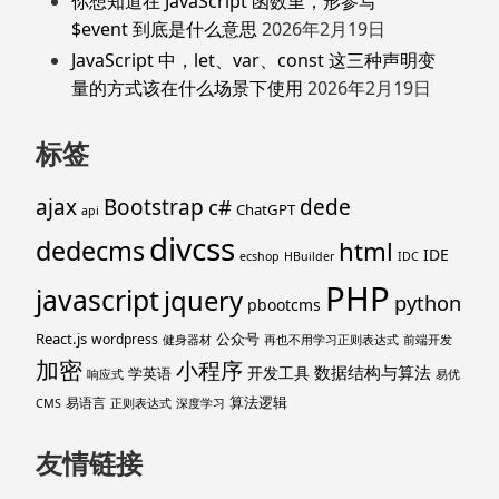
你想知道在 JavaScript 函数里，形参写
$event 到底是什么意思
2026年2月19日
JavaScript 中，let、var、const 这三种声明变
量的方式该在什么场景下使用
2026年2月19日
标签
ajax
Bootstrap
c#
dede
ChatGPT
api
divcss
dedecms
html
IDE
ecshop
HBuilder
IDC
PHP
javascript
jquery
python
pbootcms
React.js
公众号
wordpress
健身器材
再也不用学习正则表达式
前端开发
加密
小程序
数据结构与算法
开发工具
学英语
响应式
易优
算法逻辑
易语言
CMS
正则表达式
深度学习
友情链接