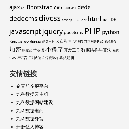
ajax
Bootstrap
c#
dede
ChatGPT
api
divcss
dedecms
html
IDE
ecshop
HBuilder
IDC
PHP
javascript
jquery
python
pbootcms
React.js
公众号
wordpress
健身器材
再也不用学习正则表达式
前端开发
加密
小程序
数据结构与算法
开发工具
学英语
响应式
易优
算法逻辑
易语言
CMS
正则表达式
深度学习
友情链接
企壹航企服平台
九科数据云主机
九科数据网站建设
九科数据电商
九科数据外贸
开源达人博客