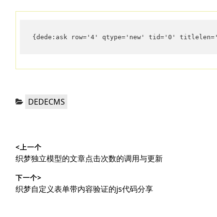
{dede:ask row='4' qtype='new' tid='0' titlelen=
分
DEDECMS
类：
文
<上一个
章
上
织梦独立模型的文章点击次数的调用与更新
导
篇
下一个>
文
航
下
织梦自定义表单带内容验证的js代码分享
章：
篇
文