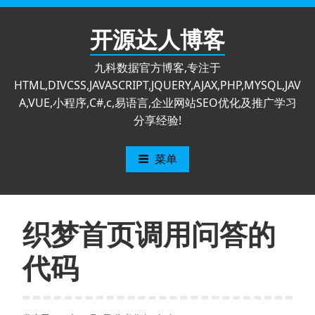
跳
至
开源达人博客
内
容
九科数据官方博客,专注于
HTML,DIVCSS,JAVASCRIPT,JQUERY,AJAX,PHP,MYSQL,JAV
A,VUE,小程序,C#,c,易语言,企业网站SEO优化及推广学习
分享经验!
菜单
织梦首页调用问答的
代码