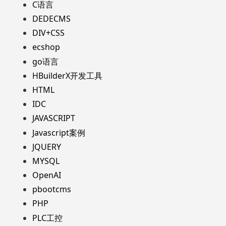
C语言
DEDECMS
DIV+CSS
ecshop
go语言
HBuilderX开发工具
HTML
IDC
JAVASCRIPT
Javascript案例
JQUERY
MYSQL
OpenAI
pbootcms
PHP
PLC工控