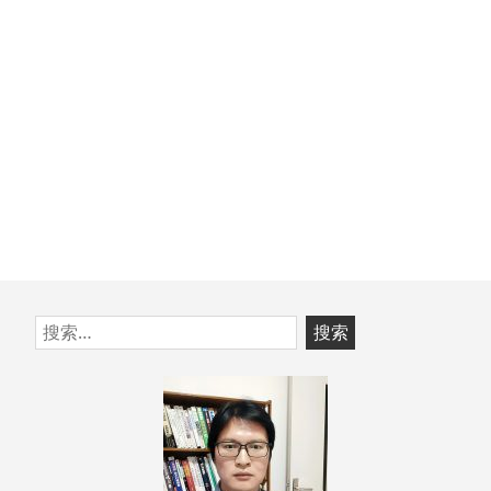
章：
跳
搜
至
索：
页
脚