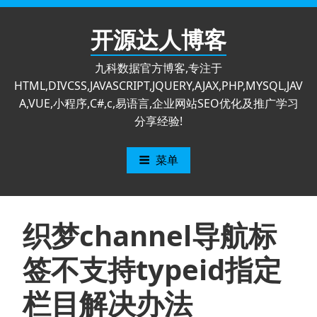
跳
至
开源达人博客
内
容
九科数据官方博客,专注于
HTML,DIVCSS,JAVASCRIPT,JQUERY,AJAX,PHP,MYSQL,JAV
A,VUE,小程序,C#,c,易语言,企业网站SEO优化及推广学习
分享经验!
菜单
织梦channel导航标
签不支持typeid指定
栏目解决办法