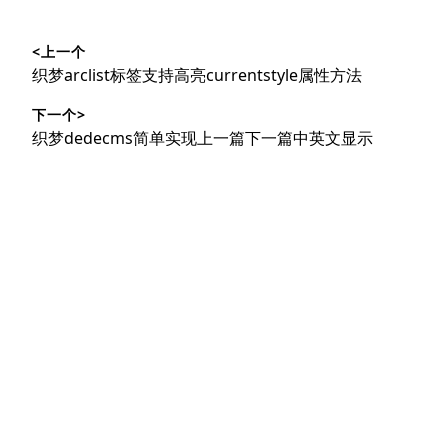
文
<上一个
章
上
织梦arclist标签支持高亮currentstyle属性方法
导
篇
下一个>
文
航
下
织梦dedecms简单实现上一篇下一篇中英文显示
章：
篇
文
章：