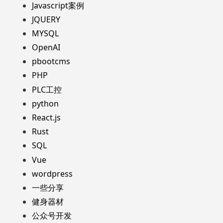
Javascript案例
JQUERY
MYSQL
OpenAI
pbootcms
PHP
PLC工控
python
React.js
Rust
SQL
Vue
wordpress
一些分享
健身器材
公众号开发