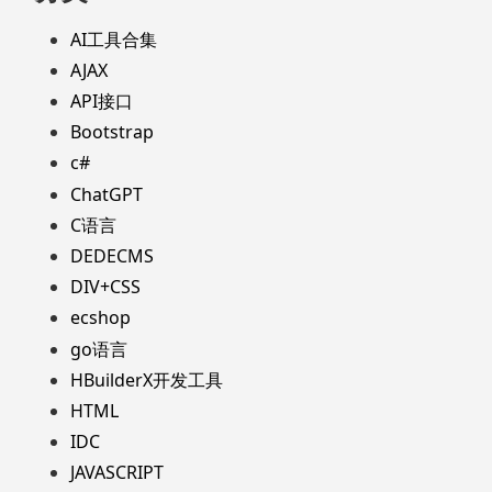
AI工具合集
AJAX
API接口
Bootstrap
c#
ChatGPT
C语言
DEDECMS
DIV+CSS
ecshop
go语言
HBuilderX开发工具
HTML
IDC
JAVASCRIPT