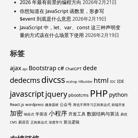
2026 年最有前景的编程方向
2026年2月21日
你想知道在 JavaScript 函数里，形参写
$event 到底是什么意思
2026年2月19日
JavaScript 中，let、var、const 这三种声明变
量的方式该在什么场景下使用
2026年2月19日
标签
ajax
Bootstrap
c#
dede
ChatGPT
api
divcss
dedecms
html
IDE
ecshop
HBuilder
IDC
PHP
javascript
jquery
python
pbootcms
React.js
公众号
wordpress
健身器材
再也不用学习正则表达式
前端开发
加密
小程序
数据结构与算法
开发工具
学英语
响应式
易优
算法逻辑
易语言
CMS
正则表达式
深度学习