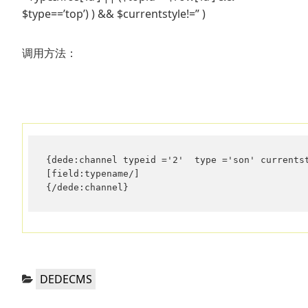
$type==’top’) ) && $currentstyle!=” )
调用方法：
{dede:channel typeid ='2'  type ='son' currentst
[field:typename/]

{/dede:channel}
分
DEDECMS
类：