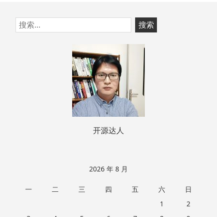
跳
搜
至
索：
页
脚
开源达人
2026 年 8 月
一
二
三
四
五
六
日
1
2