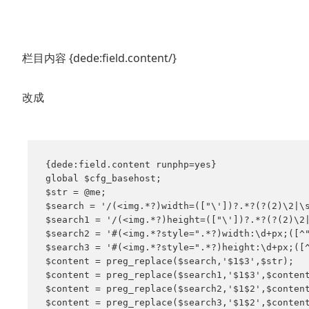
栏目内容 {dede:field.content/}
改成
{dede:field.content runphp=yes}

global $cfg_basehost;

$str = @me;

$search = '/(<img.*?)width=(["\'])?.*?(?(2)\2|\s
$search1 = '/(<img.*?)height=(["\'])?.*?(?(2)\2|
$search2 = '#(<img.*?style=".*?)width:\d+px;([^"
$search3 = '#(<img.*?style=".*?)height:\d+px;([^
$content = preg_replace($search,'$1$3',$str);

$content = preg_replace($search1,'$1$3',$content
$content = preg_replace($search2,'$1$2',$content
$content = preg_replace($search3,'$1$2',$content