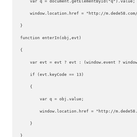
    var q = document.getElementById("q").value;

    window.location.href = "http://m.dede58.com/
}

function enterIn(obj,evt)

{

    var evt = evt ? evt : (window.event ? window
    if (evt.keyCode == 13)

    {

        var q = obj.value;

        window.location.href = "http://m.dede58.
    }

}
