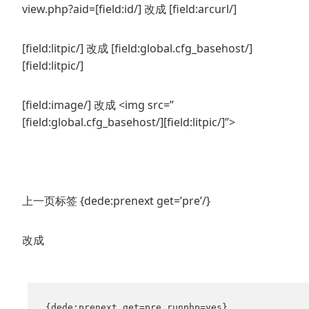
view.php?aid=[field:id/] 改成 [field:arcurl/]
[field:litpic/] 改成 [field:global.cfg_basehost/]
[field:litpic/]
[field:image/] 改成 <img src=”
[field:global.cfg_basehost/][field:litpic/]”>
上一页标签 {dede:prenext get=’pre’/}
改成
{dede:prenext get=pre runphp=yes}
