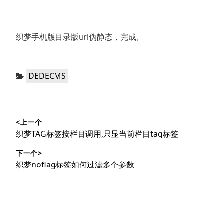
织梦手机版目录版url伪静态，完成。
分
DEDECMS
类：
文
<上一个
章
上
织梦TAG标签按栏目调用,只显当前栏目tag标签
导
篇
下一个>
文
航
下
织梦noflag标签如何过滤多个参数
章：
篇
文
章：