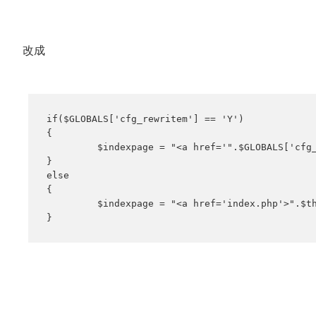
改成
if($GLOBALS['cfg_rewritem'] == 'Y')

{

         $indexpage = "<a href='".$GLOBALS['cfg_
}

else

{

         $indexpage = "<a href='index.php'>".$th
}