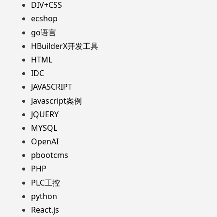
DIV+CSS
ecshop
go语言
HBuilderX开发工具
HTML
IDC
JAVASCRIPT
Javascript案例
JQUERY
MYSQL
OpenAI
pbootcms
PHP
PLC工控
python
React.js