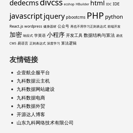
divcss
dedecms
html
IDE
ecshop
HBuilder
IDC
PHP
javascript
jquery
python
pbootcms
React.js
公众号
wordpress
健身器材
再也不用学习正则表达式
前端开发
加密
小程序
数据结构与算法
开发工具
学英语
响应式
易优
算法逻辑
易语言
CMS
正则表达式
深度学习
友情链接
企壹航企服平台
九科数据云主机
九科数据网站建设
九科数据电商
九科数据外贸
开源达人博客
山东九科网络技术有限公司