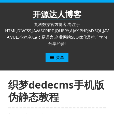
跳
至
开源达人博客
内
容
九科数据官方博客,专注于
HTML,DIVCSS,JAVASCRIPT,JQUERY,AJAX,PHP,MYSQL,JAV
A,VUE,小程序,C#,c,易语言,企业网站SEO优化及推广学习
分享经验!
菜单
织梦dedecms手机版
伪静态教程