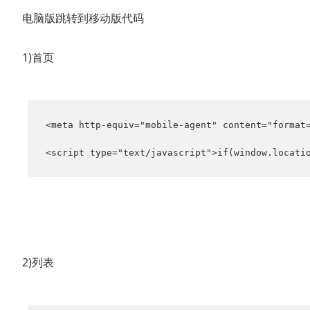
电脑版跳转到移动版代码
1)首页
<meta http-equiv="mobile-agent" content="format=
<script type="text/javascript">if(window.locati
2)列表