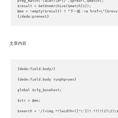
preg_match('/aid=(\d*)/',$preurl,$match);

$result = GetOneArchive($match[1]);

@me = !empty($result) ? "下一篇：<a href=\"{$resu
{/dede:prenext}
文章内容
{dede:field.body/}

{dede:field.body runphp=yes}

global $cfg_basehost;

$str = @me;

$search = '/(<img.*?)width=(["\'])?.*?(?(2)\2|\s