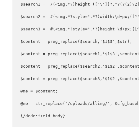
$search1 = '/(<img.*?)height=(["\'])?.*?(?(2)\2|
$search2 = '#(<img.*?style=".*?)width:\d+px;([^"
$search3 = '#(<img.*?style=".*?)height:\d+px;([^
$content = preg_replace($search,'$1$3',$str);

$content = preg_replace($search1,'$1$3',$content
$content = preg_replace($search2,'$1$2',$content
$content = preg_replace($search3,'$1$2',$content
@me = $content;

@me = str_replace('/uploads/allimg/', $cfg_baseh
{/dede:field.body}