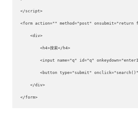
</script>

<form action="" method="post" onsubmit="return f
    <div>

        <h4>搜索</h4>

        <input name="q" id="q" onkeydown="enterI
        <button type="submit" onclick="search()
    </div>

</form>