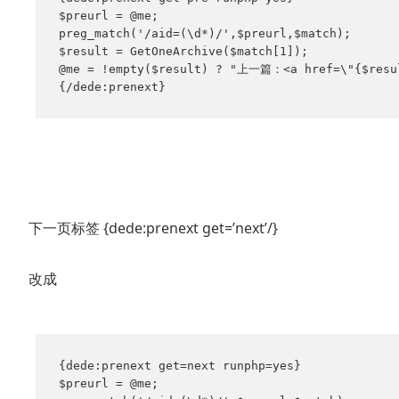
$preurl = @me;

preg_match('/aid=(\d*)/',$preurl,$match);

$result = GetOneArchive($match[1]);

@me = !empty($result) ? "上一篇：<a href=\"{$resu
{/dede:prenext}
下一页标签 {dede:prenext get=’next’/}
改成
{dede:prenext get=next runphp=yes}

$preurl = @me;
