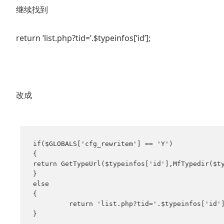
继续找到
return ‘list.php?tid=’.$typeinfos[‘id’];
改成
if($GLOBALS['cfg_rewritem'] == 'Y')

{

return GetTypeUrl($typeinfos['id'],MfTypedir($ty
}

else

{

         return 'list.php?tid='.$typeinfos['id']
}