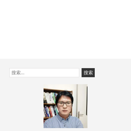
跳
搜
至
索：
页
脚