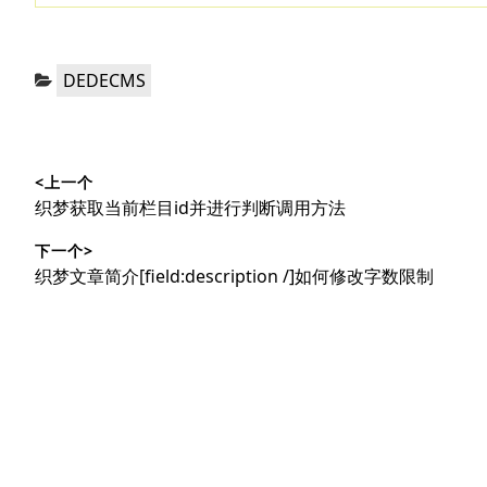
分
DEDECMS
类：
文
<上一个
章
上
织梦获取当前栏目id并进行判断调用方法
导
篇
下一个>
文
航
下
织梦文章简介[field:description /]如何修改字数限制
章：
篇
文
章：