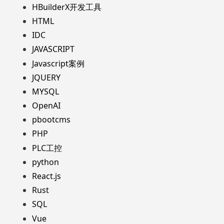
HBuilderX开发工具
HTML
IDC
JAVASCRIPT
Javascript案例
JQUERY
MYSQL
OpenAI
pbootcms
PHP
PLC工控
python
React.js
Rust
SQL
Vue