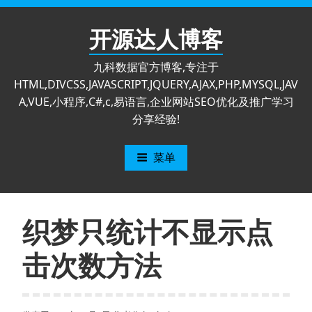
跳
至
开源达人博客
内
容
九科数据官方博客,专注于
HTML,DIVCSS,JAVASCRIPT,JQUERY,AJAX,PHP,MYSQL,JAV
A,VUE,小程序,C#,c,易语言,企业网站SEO优化及推广学习
分享经验!
菜单
织梦只统计不显示点
击次数方法