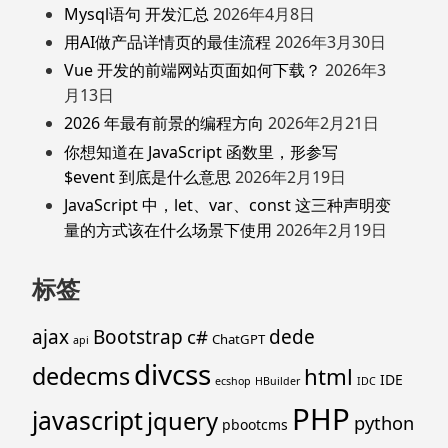
Mysql语句 开发汇总
2026年4月8日
用AI做产品详情页的最佳流程
2026年3月30日
Vue 开发的前端网站页面如何下载？
2026年3
月13日
2026 年最有前景的编程方向
2026年2月21日
你想知道在 JavaScript 函数里，形参写
$event 到底是什么意思
2026年2月19日
JavaScript 中，let、var、const 这三种声明变
量的方式该在什么场景下使用
2026年2月19日
标签
ajax
Bootstrap
c#
dede
ChatGPT
api
divcss
dedecms
html
IDE
ecshop
HBuilder
IDC
PHP
javascript
jquery
python
pbootcms