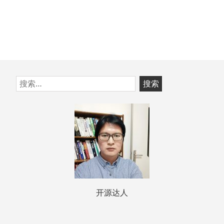
跳
搜
至
索：
页
脚
开源达人