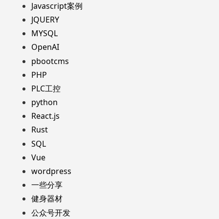
Javascript案例
JQUERY
MYSQL
OpenAI
pbootcms
PHP
PLC工控
python
React.js
Rust
SQL
Vue
wordpress
一些分享
健身器材
公众号开发