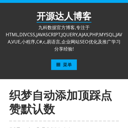
跳
至
开源达人博客
内
容
九科数据官方博客,专注于
HTML,DIVCSS,JAVASCRIPT,JQUERY,AJAX,PHP,MYSQL,JAV
A,VUE,小程序,C#,c,易语言,企业网站SEO优化及推广学习
分享经验!
菜单
织梦自动添加顶踩点
赞默认数