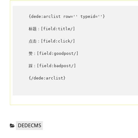
　　{dede:arclist row='' typeid=''}

　　标题：[field:title/]

　　点击：[field:click/]

　　赞：[field:goodpost/]

　　踩：[field:badpost/]

　　{/dede:arclist}

分
DEDECMS
类：