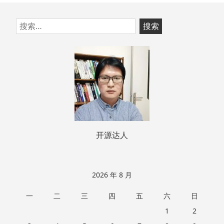
跳
搜
至
索：
页
脚
开源达人
2026 年 8 月
一
二
三
四
五
六
日
1
2