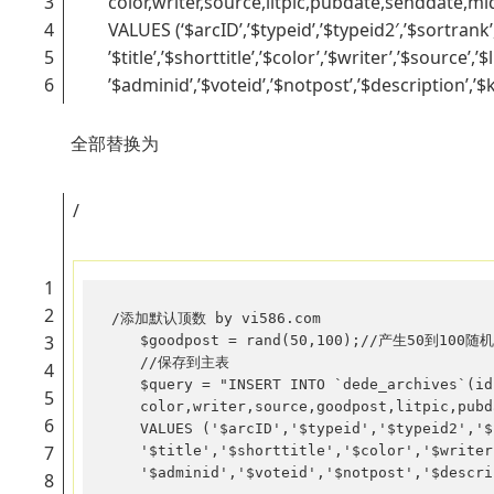
3
color,writer,source,litpic,pubdate,senddate,mid
4
VALUES (‘$arcID’,’$typeid’,’$typeid2′,’$sortrank’,’$
5
’$title’,’$shorttitle’,’$color’,’$writer’,’$source’,’$
6
’$adminid’,’$voteid’,’$notpost’,’$description’,’$ke
全部替换为
/
1
2
/添加默认顶数 by vi586.com

3
　　$goodpost = rand(50,100);//产生50到100随机
　　//保存到主表

4
　　$query = "INSERT INTO `dede_archives`(id,
5
　　color,writer,source,goodpost,litpic,pubda
6
　　VALUES ('$arcID','$typeid','$typeid2','$s
7
　　'$title','$shorttitle','$color','$writer'
　　'$adminid','$voteid','$notpost','$descri
8