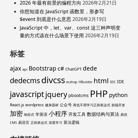
2026 年最有前景的编程方向
2026年2月21日
你想知道在 JavaScript 函数里，形参写
$event 到底是什么意思
2026年2月19日
JavaScript 中，let、var、const 这三种声明变
量的方式该在什么场景下使用
2026年2月19日
标签
ajax
Bootstrap
c#
dede
ChatGPT
api
divcss
dedecms
html
IDE
ecshop
HBuilder
IDC
PHP
javascript
jquery
python
pbootcms
React.js
公众号
wordpress
健身器材
再也不用学习正则表达式
前端开发
加密
小程序
数据结构与算法
开发工具
学英语
响应式
易优
算法逻辑
易语言
CMS
正则表达式
深度学习