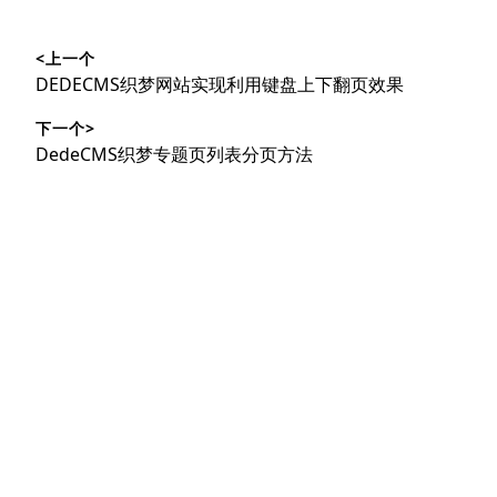
文
<上一个
章
上
DEDECMS织梦网站实现利用键盘上下翻页效果
导
篇
下一个>
文
航
下
DedeCMS织梦专题页列表分页方法
章：
篇
文
章：