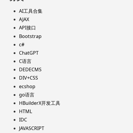
AI工具合集
AJAX
API接口
Bootstrap
c#
ChatGPT
C语言
DEDECMS
DIV+CSS
ecshop
go语言
HBuilderX开发工具
HTML
IDC
JAVASCRIPT